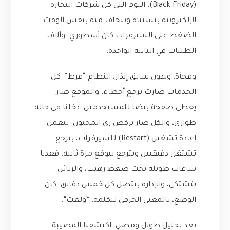
(Black Friday)، اليوم اللي كل شركات التجارة
الإلكترونية بتستناه وبتخاف منه بنفس الوقت.
الضغط على السيرفرات كان أسطوري، وآلاف
الطلبات في الثانية الواحدة.
وفجأة، وبدون سابق إنذار، النظام “فرط”. كل
الخدمات صارت ترجع أخطاء، والموقع صار
يعطي صفحة بيضا للمستخدمين. دخلنا في حالة
طوارئ، والكل صار يركض زي المجنون. بنعمل
إعادة تشغيل (Restart) للسيرفرات، بترجع
تشتغل دقيقتين وبترجع بتوقع مرة ثانية. قعدنا
ساعات طويلة تحت ضغط رهيب، والزبائن
بتشتكي، والإدارة بتتصل كل خمس دقايق. كان
الوضع، بالمعنى الحرفي للكلمة، “ولعت”.
بعد تحليل طويل ومضنٍ، اكتشفنا المصيبة: