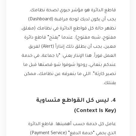
قاطع الدائرة هو مؤشر حيوي لصحة نظامك.
يجب أن يكون لديك لوحة مراقبة (Dashboard)
تظهر حالة كل قواطع الدائرة في نظامك (مغلق،
مفتوح، شبه مفتوح). عندما “يفتح” قاطع دائرة
معين، يجب أن يطلق ذلك إنذاراً (Alert) لفريق
العمل فوراً. هذا الإنذار يعني: “يا جماعة، في خدمة
عندكم بتعاني، روحوا شوفوا شو قصتها قبل ما
تصير كارثة”. اللي ما بتعرفه عن نظامك، ممكن
يقتلك.
4. ليس كل القواطع متساوية
(Context is Key)
عامل كل خدمة حسب أهميتها. قاطع الدائرة
الذي يحمي “خدمة الدفع” (Payment Service)