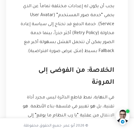
يجب أن يكون له إعدادات مختلفة تماماً عن الذي
يحمي “خدمة صور المستخدم” (User Avatar
Service). خدمة الدفع قد تحتاج إلى سياسة إعادة
محاولة (Retry Policy) أكثر حذراً، بينما خدمة
الصور يمكن أن تتحمل الفشل بسهولة أكبر مع
Fallback بسيط (مثل عرض صورة افتراضية).
الخلاصة: من الفوضى إلى
المرونة
متى يجب استخدامه
في النهاية، نمط قاطع الدائرة ليس مجرد أداة
ناقشنا على تليجرام
@AbuOmarTech_bot
تقنية، بل هو تغيير في فلسفة بناء الأنظمة. هو
الانتقال من عقلية “يا رب النظام ما يوقع” إلى
عقلية “النظام سيواجه مشاكل حتماً، ودورنا هو
© 2026 أبو عمر. جميع الحقوق محفوظة.
أن نجعله قادراً على الصمود والتعافي ذاتياً”.