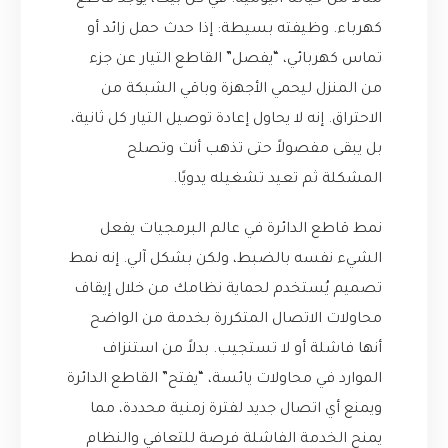
مثالاً من حياتنا اليومية. في كل بيت، يوجد قاطع
كهرباء. وظيفته بسيطة: إذا حدث حمل زائد أو
تماس كهربائي، “يفصل” القاطع التيار عن جزء
من المنزل ليحمي الأجهزة وباقي الشبكة من
الاحتراق. إنه لا يحاول إعادة توصيل التيار كل ثانية،
بل يبقى مفصولاً حتى تذهب أنت وتصلح
المشكلة ثم تعيد تشغيله يدويًا.
نمط قاطع الدائرة في عالم البرمجيات يفعل
الشيء نفسه بالضبط، ولكن بشكل آلي. إنه نمط
تصميم يُستخدم لحماية نظامك من خلال إيقاف
محاولات الاتصال المتكررة بخدمة من الواضح
أنها فاشلة أو لا تستجيب. بدلاً من استنزاف
الموارد في محاولات يائسة، “يفتح” القاطع الدائرة
ويمنع أي اتصال جديد لفترة زمنية محددة، مما
يمنح الخدمة الفاشلة فرصة للتعافي والنظام