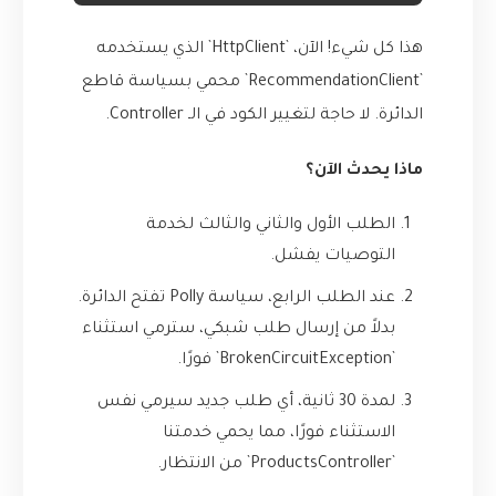
هذا كل شيء! الآن، `HttpClient` الذي يستخدمه
`RecommendationClient` محمي بسياسة قاطع
الدائرة. لا حاجة لتغيير الكود في الـ Controller.
ماذا يحدث الآن؟
الطلب الأول والثاني والثالث لخدمة
التوصيات يفشل.
عند الطلب الرابع، سياسة Polly تفتح الدائرة.
بدلاً من إرسال طلب شبكي، سترمي استثناء
`BrokenCircuitException` فورًا.
لمدة 30 ثانية، أي طلب جديد سيرمي نفس
الاستثناء فورًا، مما يحمي خدمتنا
`ProductsController` من الانتظار.