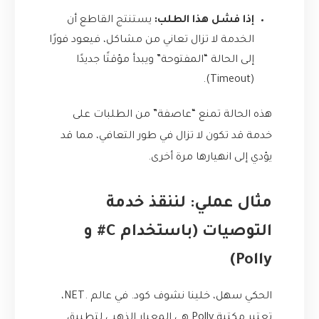
إذا فشل هذا الطلب:
يستنتج القاطع أن
الخدمة لا تزال تعاني من مشاكل، فيعود فورًا
إلى الحالة “المفتوحة” ويبدأ مؤقتًا جديدًا
(Timeout).
هذه الحالة تمنع “عاصفة” من الطلبات على
خدمة قد تكون لا تزال في طور التعافي، مما قد
يؤدي إلى انهيارها مرة أخرى.
مثال عملي: لننقذ خدمة
التوصيات (باستخدام C# و
Polly)
الحكي سهل، خلينا نشوف كود. في عالم .NET،
تعتبر مكتبة Polly هي المعيار الذهبي لتطبيق