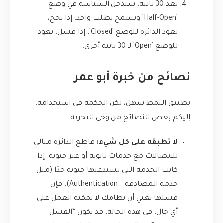
بعد 30 ثانية، ستدخل السياسة في وضع
`Half-Open` وتسمح بطلب واحد. إذا نجح،
تعود الدائرة للوضع `Closed`. إذا فشل، تعود
للوضع `Open` لـ 30 ثانية أخرى.
نصائح من خبرة أبو عمر
تطبيق النمط سهل، لكن الحكمة في استخدامه.
إليكم بعض النصائح من وحي التجربة:
لا تطبقه على كل شيء:
قاطع الدائرة مثالي
للاتصالات مع خدمات ثانوية أو غير حيوية. إذا
كانت الخدمة التي تستدعيها حيوية جدًا (مثل
خدمة المصادقة – Authentication)، فإن
فشلها يعني أن نظامك لا يمكنه العمل على
أي حال. في هذه الحالة، قد يكون “الفشل