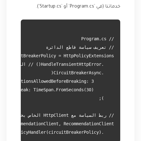
خدماتنا (في `Program.cs` أو `Startup.cs`).
    .AddPolicyHandler(circuitBreakerPolicy);
