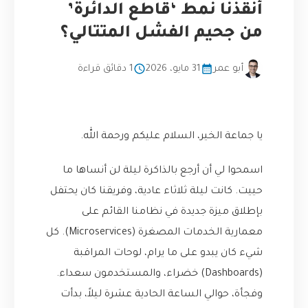
أنقذنا نمط ‘قاطع الدائرة’
من جحيم الفشل المتتالي؟
أبو عمر
31 مايو، 2026
1 دقائق قراءة
يا جماعة الخير، السلام عليكم ورحمة الله.
اسمحوا لي أن أرجع بالذاكرة ليلة لن أنساها ما
حييت. كانت ليلة ثلاثاء عادية، وفريقنا كان يحتفل
بإطلاق ميزة جديدة في نظامنا القائم على
معمارية الخدمات المصغرة (Microservices). كل
شيء كان يبدو على ما يرام، لوحات المراقبة
(Dashboards) خضراء، والمستخدمون سعداء.
وفجأة، حوالي الساعة الحادية عشرة ليلاً، بدأت