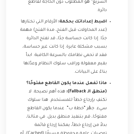
السريع” هو المطلوب دون الحاجة لقاطع
دائرة.
اضبط إعداداتك بحكمة:
الأرقام التي تختارها
(عدد المحاولات قبل الفتح، مدة الفتح) مهمة
جدًا. إذا كانت حساسة جدًا، قد تفتح الدائرة
بسبب مشكلة عابرة. إذا كانت غير حساسة،
فقد لا تحمي نظامك بالسرعة الكافية. ابدأ
بقيم معقولة وراقب سلوك النظام وعدّلها
بناءً على البيانات.
ماذا تفعل عندما يكون القاطع مفتوحًا؟
(منطق الـ Fallback):
هذه أهم نصيحة. لا
تكتفِ بإرجاع خطأ للمستخدم. هذا سلوك
سيء. جهّز “خطة ب”. عندما يكون القاطع
مفتوحًا، قم بتنفيذ منطق بديل. في مثالنا،
بدلاً من إرجاع خطأ، يمكننا إرجاع قائمة
توصيات عامة محفوظة مسبقًا (Cached)، أو