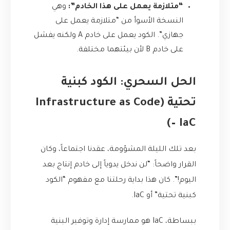
“متلازمة يعمل على هذا الخادم”:
وهي
النسخة الأسوأ من “متلازمة يعمل على
جهازي”. الكود يعمل على خادم A ولكنه يفشل
على خادم B لأن بيئتهما مختلفة.
الحل السحري: الكود كبنية
تحتية (Infrastructure as Code
– IaC)
بعد تلك الليلة المشؤومة، عقدنا اجتماعاً، وكان
القرار واضحاً: “لن ندخل يدوياً إلى خادم إنتاج بعد
اليوم!”. كان هذا بداية رحلتنا مع مفهوم “الكود
كبنية تحتية” أو IaC.
ببساطة، IaC هو ممارسة إدارة وتوفير البنية