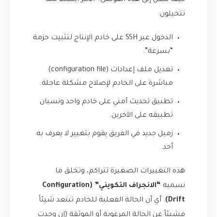
كيف نصل إلى هذه الفوضى؟ الأمر أبسط مما
تتخيلون:
الدخول عبر SSH على خادم الإنتاج لتثبيت حزمة
“بسرعة”.
تعديل ملف إعدادات (configuration file)
مباشرة على الخادم لإصلاح مشكلة عاجلة.
تطبيق تحديث أمني على خادم واحد ونسيان
تطبيقه على الآخرين.
زميل جديد في الفريق يقوم بتغيير لا يعرف به
أحد.
هذه التغييرات الصغيرة تتراكم، وتخلق ما
نسميه
“الانجراف التكويني” (Configuration
Drift)
. أي أن الحالة الفعلية للخادم تبتعد شيئاً
فشيئاً عن الحالة المرغوبة أو الموثقة (إن وجدت