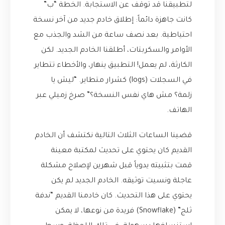
لتطبيقنا قد توقف عن الاستجابة. الخطة “ب”
كانت جاهزة دائماً: إطلاق خادم جديد من آخر نسخة
احتياطية. بعد نصف ساعة من الشد والجذب مع
الأوامر والسكربتات، أطلقنا الخادم الجديد. لكن
الكارثة، لم يعمل! التطبيق ينهار، والأخطاء تتطاير
في السجلات (logs) كشرار متطاير. “ليش يا
زلمة؟ مش هاي نفس النسخة؟” صرخ زميلي عبر
الهاتف.
قضينا الساعات الثلاث التالية نكتشف أن الخادم
القديم كان يحتوي على تحديث لمكتبة معينة
قمت بتثبيته يدوياً قبل شهرين لإصلاح مشكلة
عاجلة ونسيت توثيقه. الخادم الجديد لم يكن
يحتوي على هذا التحديث. كان خادمنا القديم “ندفة
ثلج” (Snowflake) فريدة من نوعها، لا يمكن