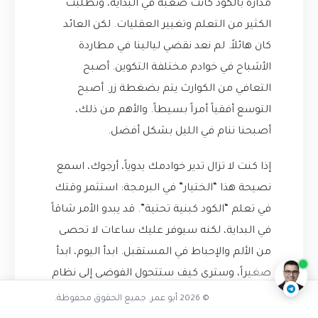
مُدارة بالكود كانت صعبة في البداية، وتطلبت
الكثير من التعلم وتغيير العقليات. لكن العائد
كان هائلاً. لم نعد نقضي ليالينا في مطاردة
الأشباح في خوادم مختلفة التكوين. أصبح
التعافي من الكوارث يتم بضغطة زر. أصبح
التوسع أفقياً أمراً بسيطاً. والأهم من ذلك،
أصبحنا ننام في الليل بشكل أفضل.
إذا كنت لا تزال تدير خوادمك يدوياً، أرجوك، اسمع
نصيحة هذا “الختيار” في البرمجة: استثمر وقتك
تفاعل مع الذكاء الاصطناعي
في تعلم “الكود كبنية تحتية”. قد يبدو الأمر شاقاً
في البداية، لكنه سيوفر عليك ساعات لا تحصى
ناقشنا على تليجرام
@AbuOmarTech_bot
من الألم والإحباط في المستقبل. ابدأ اليوم، ابدأ
صغيراً، وسترى كيف ستتحول الفوضى إلى نظام
متناغم وموثوق.
© 2026 أبو عمر. جميع الحقوق محفوظة.