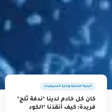
البنية التحتية وإدارة السيرفرات
كان كل خادم لدينا ‘ندفة ثلج’
فريدة: كيف أنقذنا ‘الكود