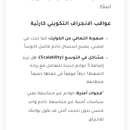
أصلاً!).
عواقب الانجراف التكويني كارثية
صعوبة التعافي من الكوارث:
كما حدث في
قصتي، يصبح استبدال خادم فاشل كابوساً.
مشاكل في التوسع (Scalability):
هل تريد
إضافة 5 خوادم جديدة للتعامل مع زيادة
الضغط؟ حظاً موفقاً في جعلها جميعاً
متطابقة.
*
فجوات أمنية:
خوادم غير متناسقة تعني
سياسات أمنية غير متناسقة. خادم واحد
منسي بدون تحديث أمني قد يكون بوابتك
للاختراق.