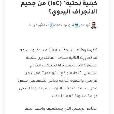
كبنية تحتية’ (IaC) من جحيم
الانجراف اليدوي؟
أبو عمر
4 يونيو، 2026
1 دقائق قراءة
أذكرها وكأنها البارحة، ليلة شتاء باردة، والساعة
قد تجاوزت الثانية صباحاً. الهاتف يرن بنغمة
الطوارئ التي خصصناها لتنبيهات الخادم
الرئيسي. “الخادم واقع يا أبو عمر!”. قفزت من
فراشي، والقهوة الباردة بجانبي تشهد على سهرة
عمل سابقة. فتحت اللابتوب بسرعة، ودخلت في
دوامة محاولة فهم ما حدث.
الخادم الرئيسي الذي يستضيف واجهة الدفع