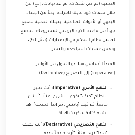
التحتية (خوادم، شبكات، قواعد بيانات، إلخ) من
خلال ملفات كود قابلة للقراءة، بدلاً من الإعداد
اليدوي أو الأدوات التفاعلية. بنيتك التحتية تصبح
جزءاً من قاعدة الكود البرمجي لمشروعك، تخضع
لنفس نظام التحكم في الإصدارات (مثل Git)،
ونفس عمليات المراجعة والنشر.
المبدأ الأساسي هنا هو التحول من الأوامر
(Imperative) إلى التصريح (Declarative).
النهج الأمري (Imperative):
أنت تخبر
النظام “كيف” يقوم بالشيء. مثلاً: “أنشئ
خادماً، ثم ثبت أباتشي، ثم ابدأ الخدمة”. هذا
يشبه كتابة سكربت Shell.
النهج التصريحي (Declarative):
أنت تصف
“ماذا” تريد. مثلاً: “أريد خادماً بهذه