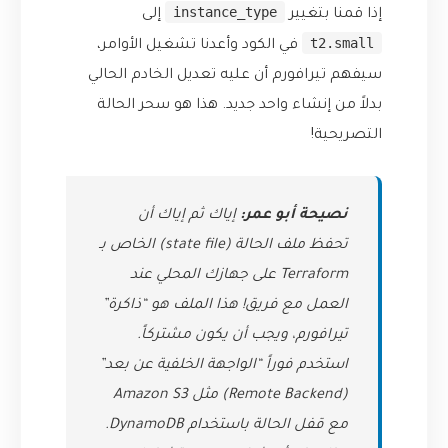
instance_type
إذا قمنا بتغيير
إلى
t2.small
في الكود وأعدنا تشغيل الأوامر،
سيفهم تيرافورم أن عليه تعديل الخادم الحالي
بدلاً من إنشاء واحد جديد. هذا هو سحر الحالة
التصريحية!
نصيحة أبو عمر:
إياك ثم إياك أن
تحفظ ملف الحالة (state file) الخاص بـ
Terraform على جهازك المحلي عند
العمل مع فريق! هذا الملف هو “ذاكرة”
تيرافورم، ويجب أن يكون مشتركاً.
استخدم فوراً “الواجهة الخلفية عن بعد”
(Remote Backend) مثل Amazon S3
مع قفل الحالة باستخدام DynamoDB.