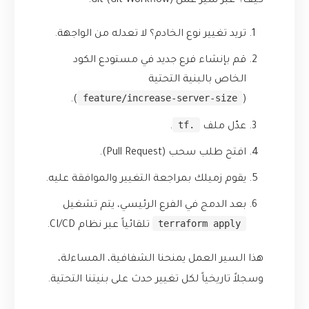
كيف؟ عبر سير عمل Git (Git Workflow):
تريد تغيير نوع الخادم؟ لا تعدله من الواجهة.
قم بإنشاء فرع جديد في مستودع الكود
الخاص بالبنية التحتية
feature/increase-server-size
).
(
.tf
عدّل ملف
.
افتح طلب سحب (Pull Request).
يقوم زميلك بمراجعة التغيير والموافقة عليه.
بعد الدمج في الفرع الرئيسي، يتم تشغيل
terraform apply
تلقائياً عبر نظام CI/CD.
هذا السير العمل يمنحنا الشفافية، المساءلة،
وسجلاً تاريخياً لكل تغيير حدث على بنيتنا التحتية.