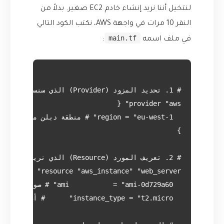
لنتخيل أننا نريد إنشاء خادم EC2 صغير. بدلاً من
النقر 10 مرات في واجهة AWS، نكتب الكود التالي
main.tf
في ملف اسمه
: