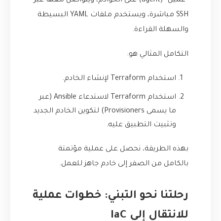
“عميل” (agent) على الخوادم، ويتواصل معها عبر
SSH مباشرة، ويستخدم ملفات YAML البسيطة
والسهلة القراءة.
التكامل المثالي هو:
استخدام Terraform لإنشاء الخادم.
استخدام Terraform لاستدعاء Ansible (عبر
ما يسمى Provisioners) لتكوين الخادم الجديد
وتثبيت التطبيق عليه.
بهذه الطريقة، نحصل على عملية مؤتمتة
بالكامل من الصفر إلى خادم جاهز للعمل.
رحلتنا نحو التبني: خطوات عملية
للانتقال إلى IaC