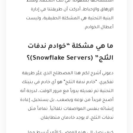
استنساخها بسهولة. في تلك اللحظة، وسط
الإرهاق والإحباط، أدركت أن طريقتنا في إدارة
البنية التحتية هي المشكلة الحقيقية، وليست
أعطال الخوادم.
ما هي مشكلة “خوادم ندفات
الثلج” (Snowflake Servers)؟
دعوني أشرح لكم هذا المصطلح الذي غيّر طريقة
تفكيري. “خادم ندفة الثلج” هو أي خادم في بنيتك
التحتية تم تعديله يدوياً مع مرور الوقت، لدرجة أنه
أصبح فريداً من نوعه ويصعب، بل يستحيل، إعادة
إنشائه بنفس المواصفات تلقائياً. تماماً مثل
ندفات الثلج، لا يوجد خادمان متطابقان.