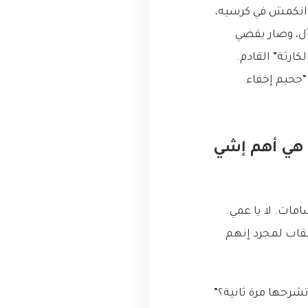
انكمش في كرسيه،
ل، وصار يقضي
، بل خوفاً من “اجتماع الكارثة” القادم.
“جحيم إخفاء
Psychological Safety)؟ وليش هي أهم إشي
ات. لا يا عمي.
عقاب لمجرد إنهم
شرحها مرة ثانية؟”