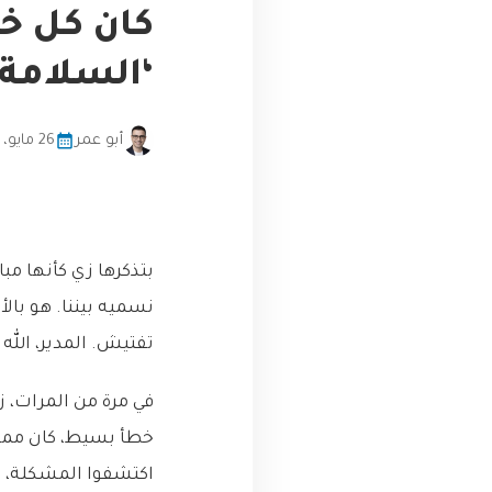
كان كل خط
‘السلامة 
أبو عمر
26 مايو، 2026
بتذكرها زي كأنها مب
تفتيش. المدير، الله 
خطأ بسيط، كان ممكن
اكتشفوا المشكلة، ص