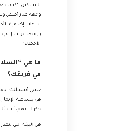
المسكين. “كيف بتغ
وجهه صار أصفر، وك
ووقتها عرفت إنه إح
الأخطاء”.
في فريقك؟
خليني أبسطلك اياها
هي ببساطة الإيمان 
حكوا رأيهم، أو سألوا
هي البيئة اللي بتقد