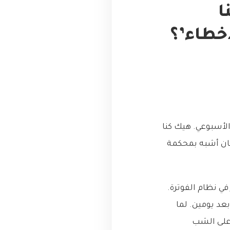
ا
خطاء’؟
الأسبوعي. هيك كنا
ع لمناقشة المشاكل التقنية (Post-mortem)، لكنه كان أشبه بمحكمة
ا، شب لسا جديد ومتخرج، عمل push لكود فيه bug صغير في نظام الفوترة.
عد يومين. لما
 على الشب