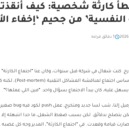
أ كارثة شخصية: كيف أنقذتن
النفسية’ من جحيم ‘إخفاء الأ
1 دقائق قراءة
ارح. كنت شغال في شركة قبل سنوات، وكان عنا “اجتماع الكارثة” 
نسميه بيننا. هو بالأساس اجتما
يسهل عليه، كان يبدأ الاجتماع بسؤال واحد: “مين اللي عملها؟”.
في مرة من المرات، زميل إلن
 يتصلح بدقائق. لكن بسبب ضغط الشغل، ما حدا انتبهله إلا ب
ارت قيامة وقعدت. في “اجتماع الكارثة”، المدير وجه كل غضبه