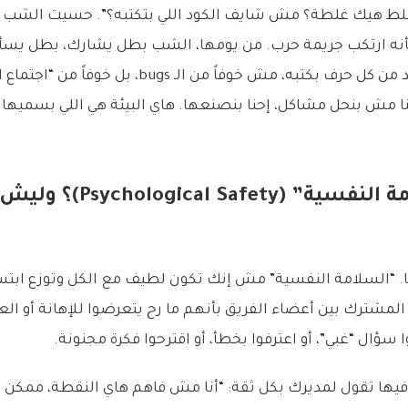
لط هيك غلطة؟ مش شايف الكود اللي بتكتبه؟”. حسيت الشب 
أنه ارتكب جريمة حرب. من يومها، الشب بطل يشارك، بطل يسأ
ساعات إضافية يتأكد من كل حرف بكتبه، مش خوفاً من الـ bugs
نا مش بنحل مشاكل، إحنا بنصنعها. هاي البيئة هي اللي بسميها 
ما هي “السلامة النفسية” (
. “السلامة النفسية” مش إنك تكون لطيف مع الكل وتوزع ابتسام
المشترك بين أعضاء الفريق بأنهم ما رح يتعرضوا للإهانة أو ال
 سؤال “غبي”، أو اعترفوا بخطأ، أو اقترحوا فكرة مجنونة.
ر فيها تقول لمديرك بكل ثقة: “أنا مش فاهم هاي النقطة، ممكن ت