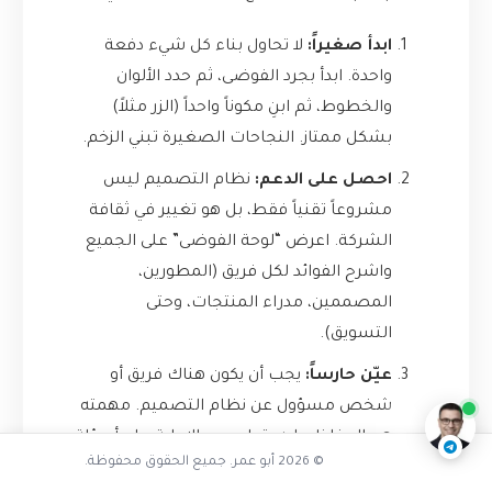
ابدأ صغيراً:
لا تحاول بناء كل شيء دفعة
واحدة. ابدأ بجرد الفوضى، ثم حدد الألوان
والخطوط، ثم ابنِ مكوناً واحداً (الزر مثلاً)
بشكل ممتاز. النجاحات الصغيرة تبني الزخم.
احصل على الدعم:
نظام التصميم ليس
مشروعاً تقنياً فقط، بل هو تغيير في ثقافة
الشركة. اعرض “لوحة الفوضى” على الجميع
واشرح الفوائد لكل فريق (المطورين،
المصممين، مدراء المنتجات، وحتى
هل نظام التصميم ضروري
التسويق).
ناقشنا على تليجرام
@AbuOmarTech_bot
عيّن حارساً:
يجب أن يكون هناك فريق أو
شخص مسؤول عن نظام التصميم. مهمته
هي الحفاظ عليه، تطويره، والإجابة على أسئلة
© 2026 أبو عمر. جميع الحقوق محفوظة.
الفريق.