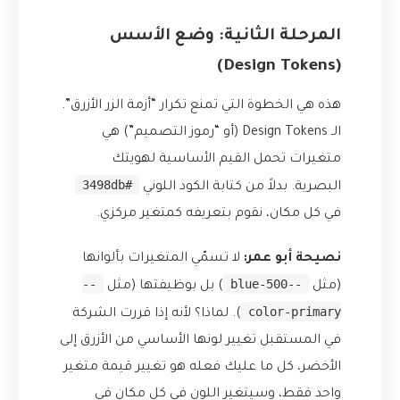
المرحلة الثانية: وضع الأسس
(Design Tokens)
هذه هي الخطوة التي تمنع تكرار “أزمة الزر الأزرق”.
الـ Design Tokens (أو “رموز التصميم”) هي
متغيرات تحمل القيم الأساسية لهويتك
#3498db
البصرية. بدلاً من كتابة الكود اللوني
في كل مكان، نقوم بتعريفه كمتغير مركزي.
نصيحة أبو عمر:
لا تسمّي المتغيرات بألوانها
--
--blue-500
(مثل
) بل بوظيفتها (مثل
color-primary
). لماذا؟ لأنه إذا قررت الشركة
في المستقبل تغيير لونها الأساسي من الأزرق إلى
الأخضر، كل ما عليك فعله هو تغيير قيمة متغير
واحد فقط، وسيتغير اللون في كل مكان في