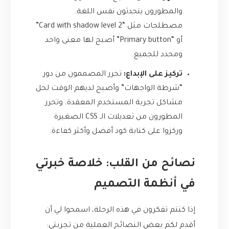
والمطورون يتحدثون نفس اللغة.
مصطلحات مثل “Card with shadow level 2”
أو “Primary button” أصبح لها معنى واحد
ومحدد للجميع.
تركيز على الإبداع:
تحرر المصممون من دور
“شرطة الواجهات” وأصبح لديهم الوقت لحل
مشاكل تجربة المستخدم المعقدة. وتحرر
المطورون من تعديلات الـ CSS الصغيرة
وركزوا على كتابة كود أفضل وأكثر كفاءة.
نصائح من القلب: خلاصة خبرتي
في أنظمة التصميم
إذا كنتم تفكرون في هذه الرحلة، اسمحوا لي أن
أقدم لكم بعض النصائح العملية من تجربتي: