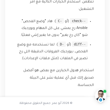
تتطمن. استخدم الخيارات التالية مع أمر
التشغيل:
-C
--check
(أو
): هاد “وضع الفحص”.
Ansible رح يمشي على كل المهام ويورجيك
شو “كان رح يغير” بدون ما يغير إشي فعليًا.
-D
--diff
(أو
): لما تستخدمه مع وضع
الفحص، بيورجيك الفروقات الدقيقة اللي رح
تصير في الملفات (مثل ملفات الإعدادات).
استخدام هدول الخيارين مع بعض هو أفضل
تفاعل مع الذكاء الاصطناعي
صديق إلك قبل أي عملية نشر على البيئة
ناقشنا على تليجرام
@AbuOmarTech_bot
الحساسة.
الخلاصة: من جزر منعزلة إلى
© 2026 أبو عمر. جميع الحقوق محفوظة.