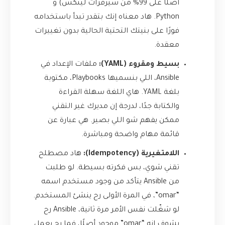
أصلًا على 99% من سيرفرات لينكس) و
Python. هاد معناه إنك بتقدر تبدأ باستخدامه
فورًا على بنيتك التحتية الحالية بدون تغييرات
معقدة.
بسيط ومقروء (YAML):
ملفات الإعداد في
Ansible، اللي بنسميها Playbooks، مكتوبة
بلغة YAML. هاي اللغة سهلة القراءة
والكتابة جدًا، لدرجة إن مديرك غير التقني
ممكن يفهم شو اللي بصير. هي عبارة عن
قائمة مهام واضحة ومباشرة.
اللامتغيرية (Idempotency):
هاد مصطلح
تقني شوي، بس فكرته بسيطة. لو طلبت
من Ansible يتأكد من وجود مستخدم اسمه
“omar”، في المرة الأولى رح ينشئ المستخدم.
لو شغّلت نفس الأمر مرة ثانية، Ansible رح
يشوف إنه “omar” موجود أصلًا، فما رح يعمل