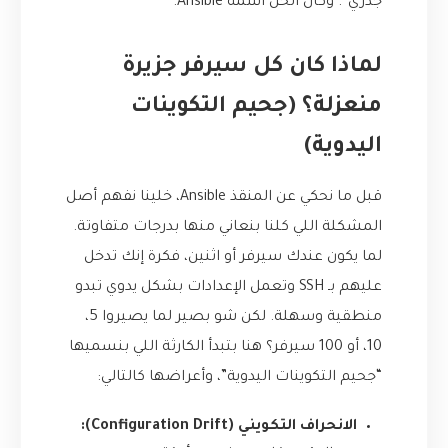
جذري”. وكان الحل اسمه Ansible.
لماذا كان كل سيرفر جزيرة
منعزلة؟ (جحيم التكوينات
اليدوية)
قبل ما نحكي عن المنقذ Ansible، خلينا نفهم أصل
المشكلة اللي كلنا بنعاني منها بدرجات متفاوتة.
لما يكون عندك سيرفر أو اثنين، فكرة إنك تدخل
عليهم بـ SSH وتعمل الإعدادات بشكل يدوي تبدو
منطقية وسهلة. لكن شو بصير لما يصيروا 5،
10، أو 100 سيرفر؟ هنا بتبدأ الكارثة اللي بنسميها
“جحيم التكوينات اليدوية”، وأعراضها كالتالي:
الانحراف التكويني (Configuration Drift):