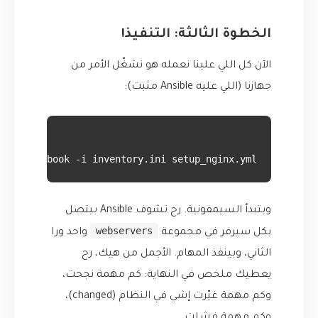
الخطوة الثالثة: التنفيذ!
الآن كل اللي علينا نعمله هو نشغّل الأمر من
جهازنا (اللي عليه Ansible مثبت):
ible-playbook -i inventory.ini setup_nginx.yml

وبتبدأ السيمفونية. رح تشوف Ansible بيتصل
webservers
بكل سيرفر في مجموعة
واحد ورا
الثاني، وبينفذ المهام. الأجمل من هيك، رح
يعطيك ملخص في النهاية: كم مهمة نجحت،
وكم مهمة غيّرت إشي في النظام (changed)،