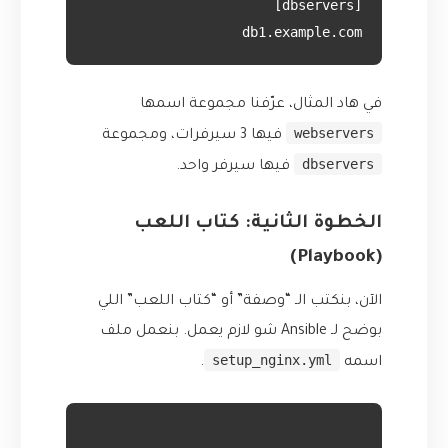
db1.example.com

في هاد المثال، عرّفنا مجموعة اسمها
webservers
فيها 3 سيرفرات، ومجموعة
dbservers
فيها سيرفر واحد.
الخطوة الثانية: كتاب اللعب
(Playbook)
الآن، بنكتب الـ “وصفة” أو “كتاب اللعب” اللي
بوضح لـ Ansible شو لازم يعمل. بنعمل ملف
setup_nginx.yml
اسمه
.