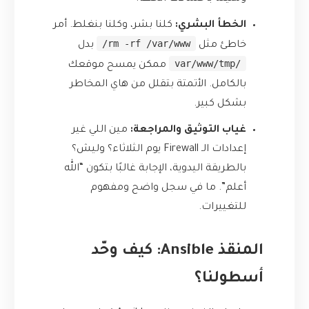
الخطأ البشري:
كلنا بشر، وكلنا بنغلط. أمر
rm -rf /var/www/
خاطئ مثل
بدل
/var/www/tmp
ممكن يمسح موقعك
بالكامل. الأتمتة بتقلل من هاي المخاطر
بشكل كبير.
غياب التوثيق والمراجعة:
مين اللي غير
إعدادات الـ Firewall يوم الثلاثاء؟ وليش؟
بالطريقة اليدوية، الإجابة غالبًا بتكون “الله
أعلم”. ما في سجل واضح ومفهوم
للتغييرات.
المنقذ Ansible: كيف وحّد
أسطولنا؟