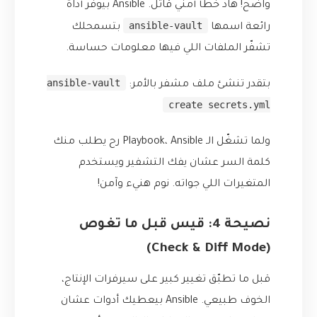
واضح! هاد خطأ أمني قاتل. Ansible بيوفر أداة
ansible-vault
رائعة اسمها
بتسمحلك
تشفّر الملفات اللي فيها معلومات حساسة.
ansible-vault
بتقدر تنشئ ملف مشفر بالأمر:
create secrets.yml
ولما تشغّل الـ Playbook، Ansible رح يطلب منك
كلمة السر عشان يفك التشفير ويستخدم
المتغيرات اللي جواته. نوم هنيء وآمن!
نصيحة 4: قيس قبل ما تغوص
(Check & Diff Mode)
قبل ما تطبّق تغيير كبير على سيرفرات الإنتاج،
الخوف طبيعي. Ansible بيعطيك أدوات عشان