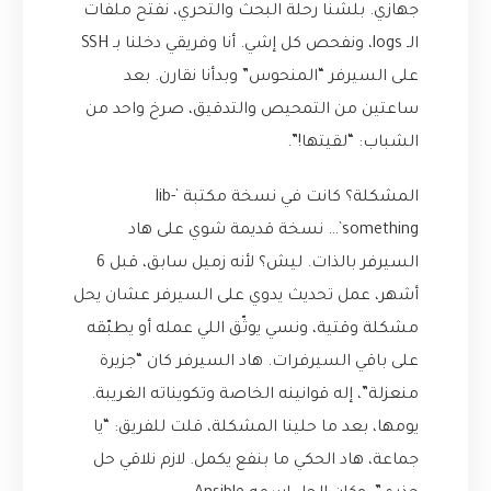
جهازي. بلشنا رحلة البحث والتحري، نفتح ملفات
الـ logs، ونفحص كل إشي. أنا وفريقي دخلنا بـ SSH
على السيرفر “المنحوس” وبدأنا نقارن. بعد
ساعتين من التمحيص والتدقيق، صرخ واحد من
الشباب: “لقيتها!”.
المشكلة؟ كانت في نسخة مكتبة `lib-
something`… نسخة قديمة شوي على هاد
السيرفر بالذات. ليش؟ لأنه زميل سابق، قبل 6
أشهر، عمل تحديث يدوي على السيرفر عشان يحل
مشكلة وقتية، ونسي يوثّق اللي عمله أو يطبّقه
على باقي السيرفرات. هاد السيرفر كان “جزيرة
منعزلة”، إله قوانينه الخاصة وتكويناته الغريبة.
يومها، بعد ما حلينا المشكلة، قلت للفريق: “يا
جماعة، هاد الحكي ما بنفع يكمل. لازم نلاقي حل