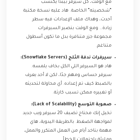
مع الوقت، كل سيرفر بيبدأ يكتسب
“شخصيته” الخاصة. هاد عليه نسخة مكتبة
أحدث، وهداك ملف الإعدادات فيه سطر
زيادة… ومع الوقت بتصير السيرفرات
مجموعة جزر متنافرة بدل ما تكون أسطول
متناغم.
سيرفرات ندفة الثلج (Snowflake Servers):
هاد هو السيرفر اللي الكل بخاف يلمسه.
سيرفر حساس ومهم جدًا، لكن لا أحد يعرف
بالضبط كيف تم إعداده. أي محاولة لتحديثه
أو تغييره ممكن تسبب كارثة.
صعوبة التوسع (Lack of Scalability):
تخيل إنك محتاج تضيف 20 سيرفر ويب جديد
لمواجهة الضغط. بالطريقة اليدوية، هاي
مهمة بتاخد أيام من العمل المتكرر والممل،
ومليئة باحتمالات الخطأ.