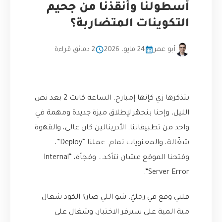
أسطولنا وأنقذنا من جحيم
التكوينات المتضاربة؟
أبو عمر
24 مايو، 2026
2 دقائق قراءة
بتذكرها زي كإنها إمبارح. الساعة كانت 2 بعد نص
الليل، وإحنا بنجهّز لإطلاق ميزة جديدة ومهمة في
واحد من تطبيقاتنا. الأدرينالين كان عالي، والقهوة
شغّالة، والمعنويات تمام. عملنا “Deploy”،
وفتحنا الموقع عشان نتأكد… وفجأة، “Internal
Server Error”.
قلبي وقع في رجليّ. شو اللي صار؟ الكود شغال
مية المية على سيرفر الاختبار، وشغال على