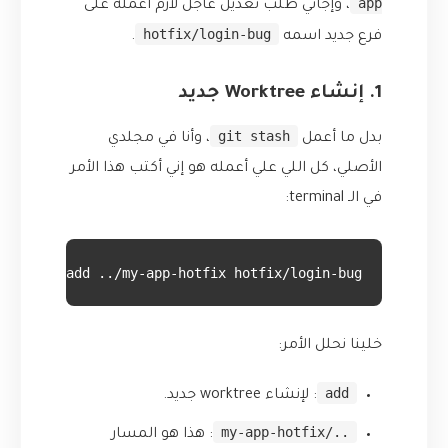
app
، وإجاني طلب تعديل عاجل لازم أعمله على
hotfix/login-bug
فرع جديد اسمه
.
1. إنشاء Worktree جديد
git stash
بدل ما أعمل
، وأنا في مجلدي
الأصلي، كل اللي علي أعمله هو إني أكتب هذا الأمر
في الـ terminal:
worktree add ../my-app-hotfix hotfix/login-bug
خلينا نحلل الأمر:
add
: لإنشاء worktree جديد.
../my-app-hotfix
: هذا هو المسار