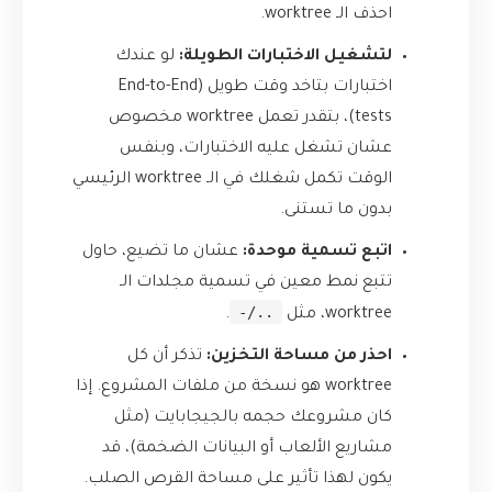
احذف الـ worktree.
لتشغيل الاختبارات الطويلة:
لو عندك
اختبارات بتاخد وقت طويل (End-to-End
tests)، بتقدر تعمل worktree مخصوص
عشان تشغل عليه الاختبارات، وبنفس
الوقت تكمل شغلك في الـ worktree الرئيسي
بدون ما تستنى.
اتبع تسمية موحدة:
عشان ما تضيع، حاول
تتبع نمط معين في تسمية مجلدات الـ
../-
worktree، مثل
.
احذر من مساحة التخزين:
تذكر أن كل
worktree هو نسخة من ملفات المشروع. إذا
كان مشروعك حجمه بالجيجابايت (مثل
مشاريع الألعاب أو البيانات الضخمة)، قد
يكون لهذا تأثير على مساحة القرص الصلب.