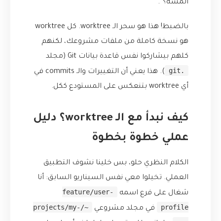
ألمسه؟”.
بالضبط! هذا هو سحر الـ worktree. كل worktree
هو نسخة كاملة من ملفات مشروعك، لكنهم
كلهم بيشاركوا نفس قاعدة بيانات Git (مجلد
.git
). هذا يعني أن التغييرات والـ commits في
أي worktree بتنعكس على المستودع ككل.
كيف نبدأ مع الـ worktree؟ دليل
عملي خطوة بخطوة
الكلام النظري حلو، بس خلينا نشوف التطبيق
العملي. تخيلوا معي نفس السيناريو السابق: أنا
feature/user-
شغال على فرع اسمه
~/projects/my-
profile
في مجلد مشروعي