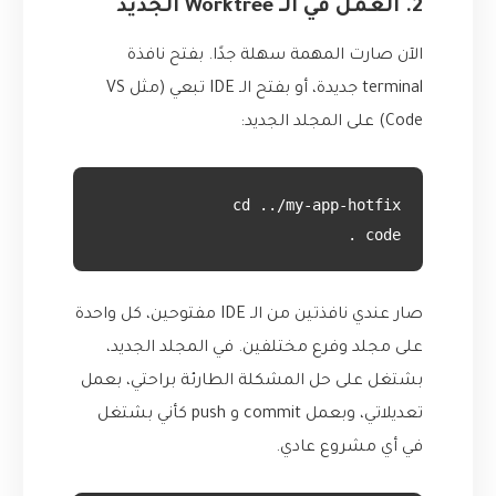
2. العمل في الـ Worktree الجديد
الآن صارت المهمة سهلة جدًا. بفتح نافذة
terminal جديدة، أو بفتح الـ IDE تبعي (مثل VS
Code) على المجلد الجديد:
code .
صار عندي نافذتين من الـ IDE مفتوحين، كل واحدة
على مجلد وفرع مختلفين. في المجلد الجديد،
بشتغل على حل المشكلة الطارئة براحتي، بعمل
تعديلاتي، وبعمل commit و push كأني بشتغل
في أي مشروع عادي.