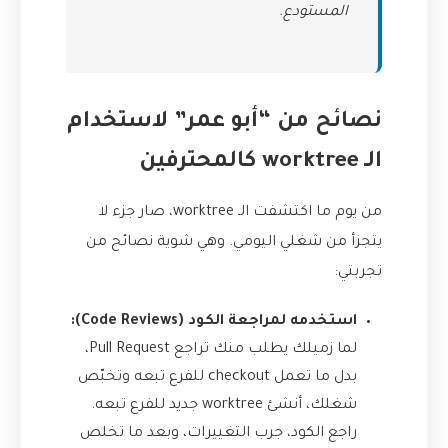
المستودع.
نصائح من “أبو عمر” لاستخدام
الـ worktree كالمحترفين
من يوم ما اكتشفت الـ worktree، صار جزء لا
يتجزأ من شغلي اليومي. وهي شوية نصائح من
تجربتي:
استخدمه لمراجعة الكود (Code Reviews):
لما زميلك يطلب منك تراجع Pull Request،
بدل ما تعمل checkout للفرع تبعه وتخبّص
شغلك، أنشئ worktree جديد للفرع تبعه.
راجع الكود، جرب التغييرات، وبعد ما تخلص