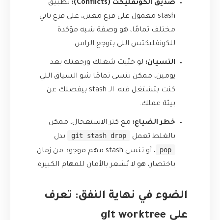
صديق الكونفليكت (Conflicts):
تطبيق
stash معمول على فرع معين، على فرع ثاني
مختلف تمامًا، هو وصفة شبه مؤكدة
للكونفليكتس اللي بتوجع الراس.
النسيان:
لو خبّيت شغلك ورجعتله بعد
يومين، ممكن تنسى تمامًا شو السياق اللي
كنت بتشتغل فيه. الـ stash بيفصلك عن
بيئة عملك.
خطر الضياع:
مع كتر الاستعجال، ممكن
git stash drop
بالغلط تعمل
بدل
pop
، أو تنسى stash مهم موجود من زمان.
باختصار، هو لا يُشعر بالأمان للمهام الكبيرة.
الضوء في نهاية النفق: تعرف
على git worktree