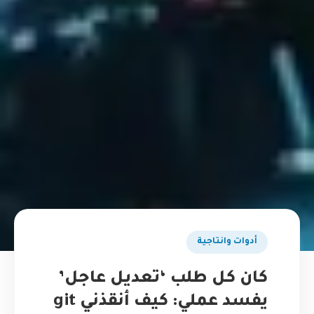
أدوات وانتاجية
كان كل طلب ‘تعديل عاجل’
يفسد عملي: كيف أنقذني git