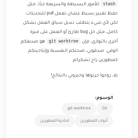
stash
للأمور البسيطة والسريعة جدًا، مثل
حفظ تغيير بسيط عشان تعمل pull للتحديثات.
لكن لأي شيء يتطلب تبديل سياق العمل بشكل
كامل، مثل حل bug طارئ أو العمل على ميزة
git worktree
أخرى بالتوازي، فإن
هو صديقكم
الوفي. صدقوني، صحتكم النفسية وإنتاجيتكم
كمطورين راح تشكركم.
يلا، روحوا جربوها وخبروني بالنتائج!
الوسوم:
git worktree
Git
أدوات المطورين
انتاجية المطورين