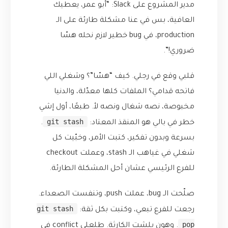
مدير المشروع على Slack: “أبو عمر، يعطيك
العافية، بس في عنا مشكلة طارئة على الـ
production، في bug خطير لازم نحله هسّا
ضروري!”.
قلبي وقع في رجلي. كيف “هسّا”؟ وشغلي اللي
فاتحه قدامي؟ الملفات كلها معدّلة، والدنيا
مخبوصة، نصه شغال ونصه لأ. طبعًا، أول إشي
git stash
خطر في بالي هو المنقذ المعتاد:
.
بسرعة وبدون تفكير، كتبت الأمر، وخبّيت كل
شغلي في غياهب الـ stash، وعملت checkout
للفرع الرئيسي عشان أحل المشكلة الطارئة.
صلّحت الـ bug، عملت push، وتنفست الصعداء.
git stash
رجعت للفرع تبعي، وكتبت بكل ثقة:
pop
. وهون بلشت الكارثة. طلعلي conflict في