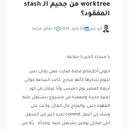
worktree من جحيم الـ stash
المفقود؟
أبو عمر
22 مايو، 2026
1 دقائق قراءة
يا مساء الخير يا جماعة،
خلوني أحكيلكم قصة صارت معي زمان، بس
لليوم بتذكرها كأنها مبارح. كانت الساعة حوالي
أربعة العصر يوم خميس، وأنا غرقان في كود
لميزة جديدة ومعقدة في مشروع بنشتغل عليه.
القهوة جنبي، والمزاج عال العال، وكنت على
وشك إني أعمل commit لجزء كبير من الشغل
اللي صارلي يومين بشتغل عليه. وفجأة… رنّة من