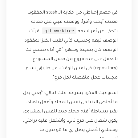
في خضم إحباطي من حكاية الـ stash المفقود،
قعدت أبحث وأقرأ، ووقعت عيني على مقالة
git worktree
بتحكي عن أمر اسمه
. قرأت
الوصف تبعه وحسيت كأني لقيت الكنز المفقود.
الوصف كان بسيط ومبهر: “هي أداة تسمح لك
بالعمل على عدة فروع من نفس المستودع
(repository) في نفس الوقت، عن طريق إنشاء
مجلدات عمل منفصلة لكل فرع”.
استوعبت الفكرة بسرعة. قلت لحالي: “يعني بدل
ما أخبّص الدنيا في نفس المجلد وأعمل stash،
بقدر ببساطة أفتح مجلد جديد لنفس المشروع،
يكون شغال على فرع ثاني، وأشتغل عليه براحتي،
ومجلدي الأصلي يضل زي ما هو بدون ما