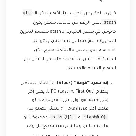
git
قبل ما نحكي عن الحل، خلينا نفهم ليش الـ
stash
، على الرغم من فائدته، ممكن يكون
كابوس في بعض الأحيان. الـ stash مصمم لتخزين
التغييرات المؤقتة اللي لسا مش جاهزة للـ
commit، وهو بيعمل هالشغلة منيح. لكن
المشكلة بتبلش لما نعتمد عليه في التنقل بين
المهام الكبيرة والمعقدة.
إنه مجرد “كومة” (Stack):
الـ stash بيشتغل
بنظام LIFO (Last-In, First-Out). يعني آخر
إشي خبيته هو أول إشي بتقدر ترجّعه. لو
عندك أكتر من stash، راح تبلش تضيع بين
stash@{1}
stash@{0}
و
، وخصوصًا لو
ما كنت كاتب رسالة توضيحية مع كل واحد.