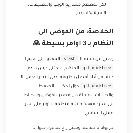
لكن لمعظم مشاريع الويب والتطبيقات،
الأمر لا يكاد يذكر.
الخلاصة: من الفوضى إلى
النظام بـ 3 أوامر بسيطة 🙏
stash
رحلتي من جحيم الـ
المفقود إلى نعيم الـ
git worktree
المنظم علمتني درس مهم:
دائمًا في أداة أفضل وطريقة أذكى لإنجاز العمل. الـ
git worktree
حوّل لحظات الضغط
والطلبات العاجلة من مصدر للفوضى والإحباط
إلى مجرد مهمة جانبية منظمة لا تؤثر على سير
عملي الأساسي.
جربوها يا جماعة، ومش راح تندموا. خلوا الـ