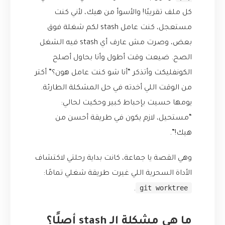
كل ملف تقريبًا! والأسوأ من هيك، لأني كنت
مستعجل، كنت عامل stash لكم شغلة فوق
بعض، وصرت مش عارف أي stash فيه الشغل
الصح. ضيعت وقت أطول وأنا بحاول أصلح
الكونفليكت وأتذكر “أنا شو كنت عامل هون؟” أكتر
من الوقت اللي أخدته في حل المشكلة الطارئة.
يومها حسيت بإحباط كبير وحكيت لحالي:
“مستحيل، لازم يكون في طريقة أحسن من
هيك!”.
وهي القصة يا جماعة، كانت بداية رحلتي لاكتشاف
الأداة السحرية اللي غيرت طريقة شغلي تمامًا:
git worktree
.
ما هي مشكلة الـ stash أصلًا؟