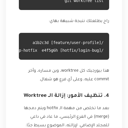
git worktree list
راح يطلعلك نتيجة شبيهة بهاي:
/path/to/my-app-hotfix  e4f5g6h [hotfix/login-bug]
هذا بيورجيك كل worktree، وين مساره، وآخر
commit عليه، وعلى أي فرع هو شغال.
4. تنظيف الأمور: إزالة الـ Worktree
بعد ما تخلص من مهمة الـ hotfix ويتم دمجها
(merge) في الفرع الرئيسي، ما عاد في داعي
للمجلد الإضافي. لإزالته، الموضوع بسيط جدًا: