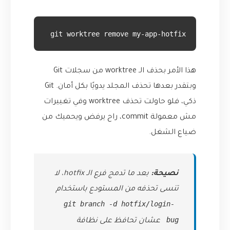
git worktree remove my-app-hotfix
هذا الأمر بحذف الـ worktree من سجلات Git
وبتقدر بعدها تحذف المجلد يدويًا بكل أمان. Git
ذكي، فلو حاولت تحذف worktree وفي تغييرات
مش معمولة commit، راح يرفض ويحميك من
ضياع الشغل.
نصيحة:
بعد ما تدمج فرع الـ hotfix، لا
تنسى تحذفه من المستودع باستخدام
git branch -d hotfix/login-
bug
عشان تحافظ على نظافة