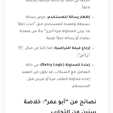
الخطأ في ملف أو خدمة مراقبة لتحليله
لاحقاً.
إظهار رسالة للمستخدم:
عرض رسالة
بسيطة ومفيدة للمستخدم مثل “حدث خطأ
ما، يرجى المحاولة مرة أخرى” بدلاً من صفحة
بيضاء أو رسالة خطأ تقنية.
??
إرجاع قيمة افتراضية:
كما رأينا في مثال
'زائر'
.
إعادة المحاولة (Retry Logic):
في حالة
التعامل مع الشبكات، قد يكون من المفيد
إعادة محاولة الطلب مرة أو مرتين قبل
الاستسلام.
نصائح من “أبو عمر”: خلاصة
سنين من التجارب