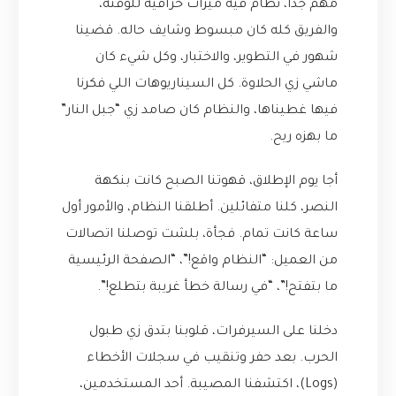
مهم جداً، نظام فيه ميزات خرافية للوقته،
والفريق كله كان مبسوط وشايف حاله. قضينا
شهور في التطوير، والاختبار، وكل شيء كان
ماشي زي الحلاوة. كل السيناريوهات اللي فكرنا
فيها غطيناها، والنظام كان صامد زي “جبل النار”
ما بهزه ريح.
أجا يوم الإطلاق، قهوتنا الصبح كانت بنكهة
النصر، كلنا متفائلين. أطلقنا النظام، والأمور أول
ساعة كانت تمام. فجأة، بلشت توصلنا اتصالات
من العميل: “النظام واقع!”، “الصفحة الرئيسية
ما بتفتح!”، “في رسالة خطأ غريبة بتطلع!”.
دخلنا على السيرفرات، قلوبنا بتدق زي طبول
الحرب. بعد حفر وتنقيب في سجلات الأخطاء
(Logs)، اكتشفنا المصيبة. أحد المستخدمين،