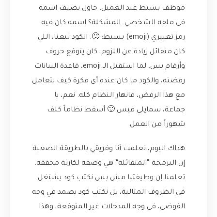
موظف بسيط عند العميل، حاول يضيف اسمه
في ملفه الشخصي. المشكلة؟ اسمه كان فيه
رمز تعبيري (emoji) بسيط: 🙂. الكود تبعنا، اللي
كان متفائل زيادة عن اللزوم، كان يتوقع حروف
وأرقام بس. لما استقبل الـ emoji، قاعدة البيانات
رفضته، والكود ما كان عنده أي فكرة كيف يتعامل
مع هذا الرفض، فانهار النظام كله. نعم، يا
جماعة، سمايلي فيس 🙂 أسقط نظاماً كلف
شهوراً من العمل.
هذاك اليوم، تعلمت أنا وفريقي بالطريقة الصعبة
إن البرمجة “المتفائلة” هي وصفة لكارثة محققة.
تعلمنا إن وظيفتنا مش بس نكتب كود يشتغل
في الظروف المثالية، بل نكتب كود يصمد في وجه
الفوضى، في وجه المدخلات غير المتوقعة، وهذا