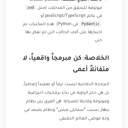
لا تعد اختراع العجلة:
استخدم مكتبات
zod
موثوقة للتحقق من المدخلات (مثل
في عالم JavaScript/TypeScript أو
Pydantic
في Python). هذه المكتبات تم
اختبارها على آلاف الحالات التي لم تفكر بها
حتى.
الخلاصة: كن مبرمجاً واقعياً، لا
متفائلاً أعمى
البرمجة الدفاعية ليست ترفاً أو تعقيداً إضافياً،
بل هي حجر الزاوية في بناء برمجيات احترافية
وموثوقة وقابلة للصيانة. هي الفرق بين نظام
ينهار بسبب “سمايلي فيس” ونظام يصمد في
وجه فوضى العالم الحقيقي.