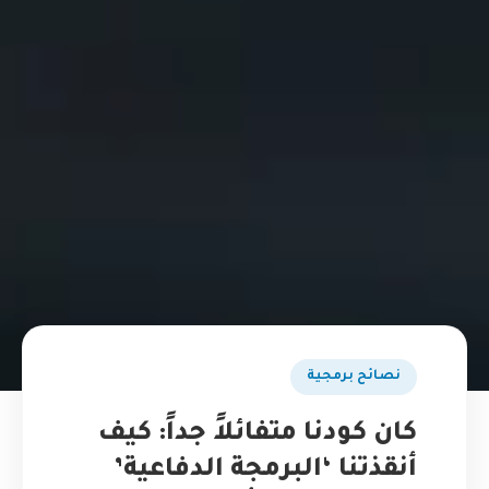
نصائح برمجية
كان كودنا متفائلاً جداً: كيف
أنقذتنا ‘البرمجة الدفاعية’