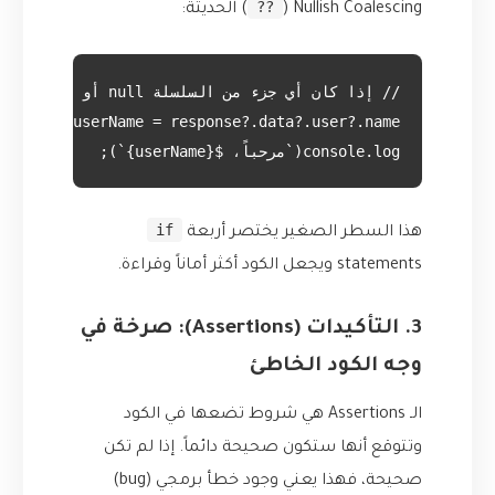
??
Nullish Coalescing (
) الحديثة:
console.log(`مرحباً، ${userName}`);
if
هذا السطر الصغير يختصر أربعة
statements ويجعل الكود أكثر أماناً وقراءة.
3. التأكيدات (Assertions): صرخة في
وجه الكود الخاطئ
الـ Assertions هي شروط تضعها في الكود
وتتوقع أنها ستكون صحيحة دائماً. إذا لم تكن
صحيحة، فهذا يعني وجود خطأ برمجي (bug)