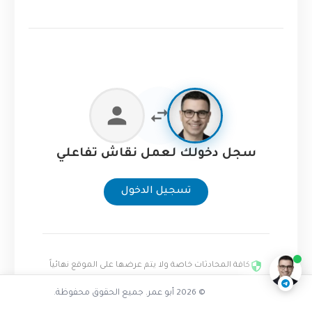
سجل دخولك لعمل نقاش تفاعلي
تسجيل الدخول
تفاعل مع الذكاء الاصطناعي
ناقشنا على تليجرام
@AbuOmarTech_bot
كافة المحادثات خاصة ولا يتم عرضها على الموقع نهائياً
© 2026 أبو عمر. جميع الحقوق محفوظة.