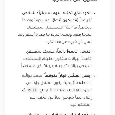
الكود الذي تكتبه اليوم، سيقرأه شخص
آخر غداً (قد يكون أنت!):
اكتب كوداً واضحاً
ودفاعياً، فـ “أنت” المستقبلي سيشكرك
عندما يعود لإصلاح شيء ما بعد 6 أشهر وقد
نسي كل شيء عن هذا الكود.
افترض الأسوأ دائماً:
الشبكة ستقطع،
قاعدة البيانات ستكون بطيئة، المستخدم
سيدخل بيانات “عجيبة غريبة”. كن مستعداً.
اجعل الفشل خياراً متوقعاً:
صمم دوالّك
(functions) بحيث يكون الفشل جزءاً من
null
مخرجاتها الطبيعية (مثلاً، إرجاع
أو
إلقاء خطأ متوقع) بدلاً من الانهيار غير
المتحكم فيه.