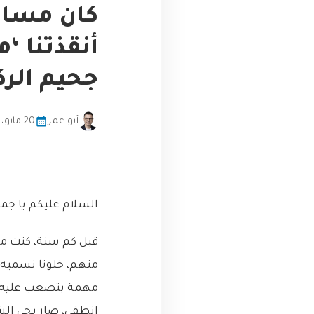
كان مسارن
أنقذتنا ‘
جحيم الرك
أبو عمر
20 مايو، 2026
السلام عليكم يا جماع
قبل كم سنة، كنت ما
منهم، خلونا نسميه “
مهمة بتصعب عليه. 
انطفى، صار يجي الش