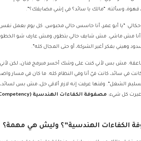
 قهوة، وسألته: “مالك يا سائد؟ في إشي مضايقك؟”.
 وحكالي: “يا أبو عمر، أنا حاسس حالي محبوس. كل يوم بعمل نف
نا مش ماشي. مش شايف حالي بتطور، ومش عارف شو الخطوة
 وهيني بفكر أغير الشركة، أو حتى المجال كله”.
اعقة. مش بس لأني كنت على وشك أخسر مبرمج فنان، لكن لأني
نت في سائد، كانت فيّ أنا وفي النظام كله. ما كان في مسار واضح
تسليم الشغل”. وقتها عرفت إنه لازم ألاقي حل، مش بس لسائد، 
 غيرت كل شيء:
مصفوفة الكفاءات الهندسية
ة الكفاءات الهندسية”؟ وليش هي مهمة؟