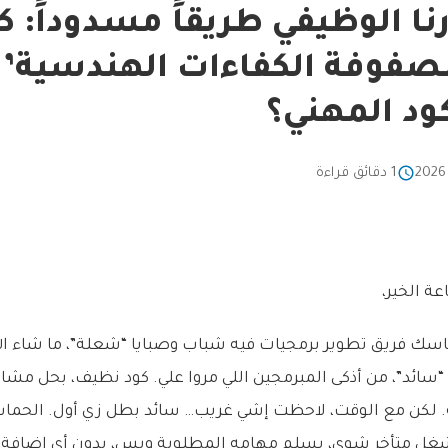
ا الوظيفي طريقاً مسدوداً: 
مصفوفة الكفاءات الهندسية’
ود المهني؟
1 دقائق قراءة
ة الخير،
سك فريق تطوير برمجيات فيه شباب وصبايا “شعلة”، ما شاء الل
سائد”، من أذكى المبرمجين اللي مروا علي. كود نظيف، بحل مشا
لكن مع الوقت، لاحظت إشي غريب… سائد بطل زي أول. الحماس 
غل متأخر شوي، يسلم مهامه المطلوبة وبس، بدون أي إضافة أ