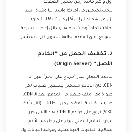
أول وأهم فائدة. زمن تحميل الصفحة
للمستخدمين في أمريكا وأستراليا وشرق آسيا
نزل من 4-5 ثواني إلى أقل من ثانية! الشكاوى
اختفت تماماً وحلت محلها رسائل إعجاب بسرعة
الموقع. هاي الفائدة لحالها بتسوى كل الاستثمار.
2. تخفيف الحمل عن “الخادم
الأصل” (Origin Server)
خادمنا الأصلي صار “مرتاح على الآخر”. قبل الـ
CDN، كان الخادم مسكين بستقبل طلبات لكل
صورة وكل ملف صغير في الموقع. بعد الـ CDN،
صارت الغالبية العظمى من الطلبات (تقريباً 70-
80%) تروح على خوادم الـ CDN. هاد الأشي حرر
موارد الخادم الأصلي ليركز على وظيفته الأهم:
معالجة الطلبات الديناميكية وقواعد البيانات والـ