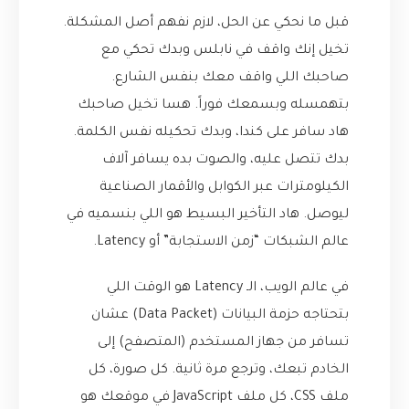
قبل ما نحكي عن الحل، لازم نفهم أصل المشكلة.
تخيل إنك واقف في نابلس وبدك تحكي مع
صاحبك اللي واقف معك بنفس الشارع.
بتهمسله وبسمعك فوراً. هسا تخيل صاحبك
هاد سافر على كندا، وبدك تحكيله نفس الكلمة.
بدك تتصل عليه، والصوت بده يسافر آلاف
الكيلومترات عبر الكوابل والأقمار الصناعية
ليوصل. هاد التأخير البسيط هو اللي بنسميه في
عالم الشبكات “زمن الاستجابة” أو Latency.
في عالم الويب، الـ Latency هو الوقت اللي
بتحتاجه حزمة البيانات (Data Packet) عشان
تسافر من جهاز المستخدم (المتصفح) إلى
الخادم تبعك، وترجع مرة ثانية. كل صورة، كل
ملف CSS، كل ملف JavaScript في موقعك هو