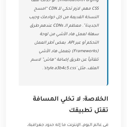
Invalidation/Purging). لو حدثت ملف
CSS مهم، لازم تحكي للـ CDN “امسح
النسخة القديمة من كل خوادمك وجيب
الجديدة”. معظم الـ CDNs عندهم طرق
سهلة لعمل هاد الأشي من لوحة
التحكم أو عبر API. بعض أطر العمل
(Frameworks) بتعمل هاد الأشي
تلقائياً عن طريق إضافة “هاش” لاسم
الملف، مثل `style.a3b4c5.css`.
الخلاصة: لا تخلي المسافة
تقتل تطبيقك
في عالم اليوم، الإنترنت ما إله حدود جغرافية،