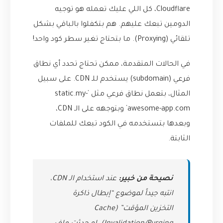
Cloudflare، كل اللي عليك تعمله هو توجيه
الدومين تبعك عليهم. هم بتكفلوا بالباقي بشكل
تلقائي (Proxying). ما بتحتاج تغير سطر كود واحد!
في الحالات المتقدمة، ممكن تحتاج تحدد أي نطاق
فرعي (subdomain) يستخدم للـ CDN. على سبيل
المثال، بتعمل نطاق فرعي مثل `static.my-
awesome-app.com` وبتوجهه على الـ CDN،
وبعدها بتستخدمه في الكود تبعك للملفات
الثابتة.
نصيحة من خبير:
عند استخدام الـ CDN،
انتبه جيداً لموضوع “إبطال ذاكرة
التخزين المؤقت” (Cache