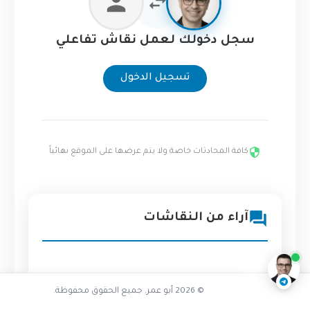
سجل دخولك لعمل نقاش تفاعلي
تسجيل الدخول
كافة المحادثات خاصة ولا يتم عرضها على الموقع نهائياً
تفاعل مع الذكاء الاصطناعي
آراء من النقاشات
ناقشنا على تليجرام
@AbuOmarTech_bot
© 2026 أبو عمر. جميع الحقوق محفوظة.