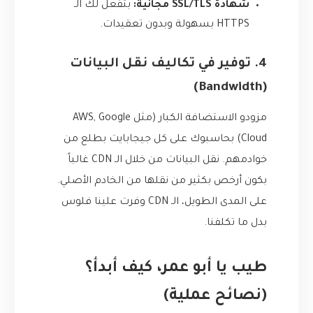
شهادة SSL/TLS مجانية:
بتفعل لك الـ
HTTPS بسهولة وبدون تعقيدات.
4. توفير في تكاليف نقل البيانات
(Bandwidth)
مزودو الاستضافة الكبار (مثل AWS, Google
Cloud) بحاسبوك على كل جيجابايت بطلع من
خوادمهم. نقل البيانات من خلال الـ CDN غالباً
بكون أرخص بكثير من نقلها من الخادم الأصلي.
على المدى الطويل، الـ CDN وفرت علينا فلوس
بدل ما تكلفنا.
طيب يا أبو عمر، كيف أبدأ؟
(نصائح عملية)