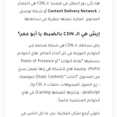
هنا يأتي دور البطل في قصتنا. الـ CDN هي اختصار
لـ
Content Delivery Network
أو شبكة توصيل
المحتوى. الفكرة تبعتها عبقرية في بساطتها.
إيش هي الـ CDN بالضبط يا أبو عمر؟
بكل بساطة، الـ CDN هي شبكة ضخمة من
الخوادم الموزعة في كل أنحاء العالم. هاي الخوادم
بنسميها “نقاط التواجد” أو Points of Presence
(PoPs). وظيفة هاي الشبكة هي إنها تعمل نسخ
من المحتوى “الثابت” (Static Content) لموقعك
– زي الصور، الفيديوهات، ملفات الـ CSS والـ
JavaScript – وتخزنها (تعملها Caching) في هاي
الخوادم المنتشرة عالمياً.
خلوني أرجع لمثال المكتبة. بدل ما كل الناس في