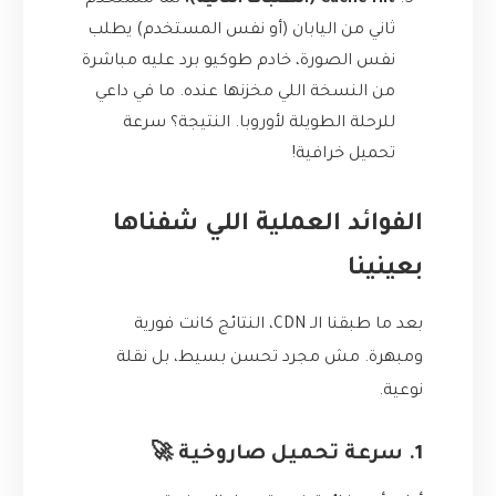
Cache Hit (الطلبات التالية):
لما مستخدم
ثاني من اليابان (أو نفس المستخدم) يطلب
نفس الصورة، خادم طوكيو برد عليه مباشرة
من النسخة اللي مخزنها عنده. ما في داعي
للرحلة الطويلة لأوروبا. النتيجة؟ سرعة
تحميل خرافية!
الفوائد العملية اللي شفناها
بعينينا
بعد ما طبقنا الـ CDN، النتائج كانت فورية
ومبهرة. مش مجرد تحسن بسيط، بل نقلة
نوعية.
1. سرعة تحميل صاروخية 🚀