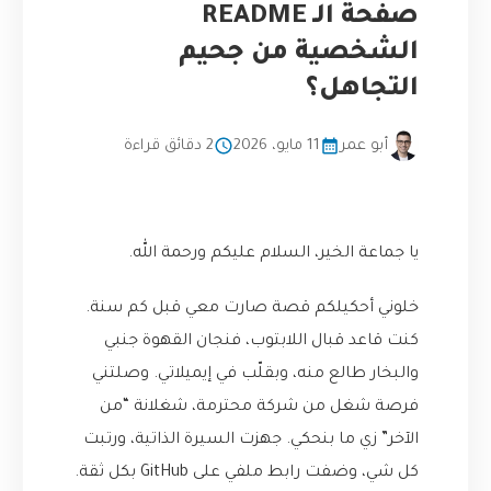
صفحة الـ README
الشخصية من جحيم
التجاهل؟
أبو عمر
11 مايو، 2026
2 دقائق قراءة
يا جماعة الخير، السلام عليكم ورحمة الله.
خلوني أحكيلكم قصة صارت معي قبل كم سنة.
كنت قاعد قبال اللابتوب، فنجان القهوة جنبي
والبخار طالع منه، وبقلّب في إيميلاتي. وصلتني
فرصة شغل من شركة محترمة، شغلانة “من
الآخر” زي ما بنحكي. جهزت السيرة الذاتية، ورتبت
كل شي، وضفت رابط ملفي على GitHub بكل ثقة.