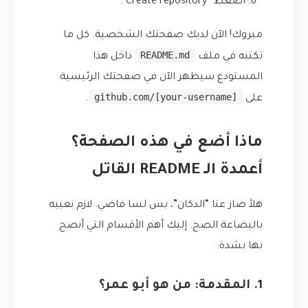
اضغط “Create repository”.
مبروك! الآن لديك صفحتك الشخصية. كل ما
README.md
تكتبه في ملف
داخل هذا
المستودع سيظهر الآن في صفحتك الرئيسية
github.com/[your-username]
على
.
ماذا أضع في هذه الصفحة؟
أعمدة الـ README القاتل
هلأ صار عنا “الدكان”، بس لسا فاضي. لازم نعبيه
بالبضاعة الصح. إليك أهم الأقسام التي أنصح
بها بشدة:
1. المقدمة: من هو أبو عمر؟