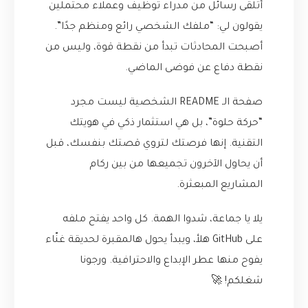
أتلقى رسائل من مدراء توظيف وعملاء محتملين
يقولون لي: “ملفك الشخصي رائع ومنظم جدًا”.
أصبحت المحادثات تبدأ من نقطة قوة، وليس من
نقطة دفاع عن فوضى الماضي.
صفحة الـ README الشخصية ليست مجرد
“حركة حلوة”، بل هي استثمار ذكي في هويتك
التقنية. إنها فرصتك لتروي قصتك بنفسك، قبل
أن يحاول الآخرون تجميعها من بين ركام
المشاريع المبعثرة.
يلا يا جماعة، شدوا الهمة. كل واحد يفتح ملفه
على GitHub هلأ، ويبدأ يحول هالمقبرة لحديقة غنّاء
يفوح منها عطر الإبداع والاحترافية. ورجونا
شغلكم! 🚀