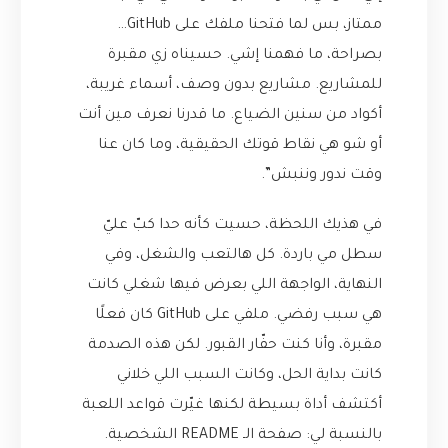
ممتاز، بس لما فتحنا ملفك على GitHub…
بصراحة، ما فهمنا إشي. حسيناه زي مقبرة
للمشاريع. مشاريع بدون وصف، أسماء غريبة،
أكواد من سنين الضياع. ما قدرنا نعرف مين أنت
أو شو هي نقاط قوتك الحقيقية، وما كان عنا
وقت ندور وننبش”.
في هذيك اللحظة، حسيت كأنه حدا كبّ عليّ
سطل مي باردة. كل هالتعب والشغل، وفي
النهاية، الواجهة اللي بعرض فيها شغلي كانت
هي سبب رفضي. ملفي على GitHub كان فعلًا
مقبرة، وأنا كنت حفّار القبور. لكن هذه الصدمة
كانت بداية الحل، وكانت السبب اللي خلاني
أكتشف أداة بسيطة لكنها غيّرت قواعد اللعبة
بالنسبة لي: صفحة الـ README الشخصية.