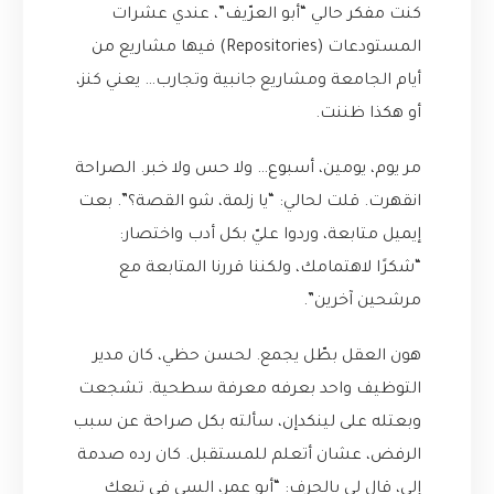
كنت مفكر حالي “أبو العرّيف”، عندي عشرات
المستودعات (Repositories) فيها مشاريع من
أيام الجامعة ومشاريع جانبية وتجارب… يعني كنز،
أو هكذا ظننت.
مر يوم، يومين، أسبوع… ولا حس ولا خبر. الصراحة
انقهرت. قلت لحالي: “يا زلمة، شو القصة؟”. بعت
إيميل متابعة، وردوا عليّ بكل أدب واختصار:
“شكرًا لاهتمامك، ولكننا قررنا المتابعة مع
مرشحين آخرين”.
هون العقل بطّل يجمع. لحسن حظي، كان مدير
التوظيف واحد بعرفه معرفة سطحية. تشجعت
وبعتله على لينكدإن، سألته بكل صراحة عن سبب
الرفض، عشان أتعلم للمستقبل. كان رده صدمة
إلي، قال لي بالحرف: “أبو عمر، السي في تبعك