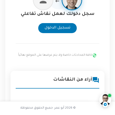
سجل دخولك لعمل نقاش تفاعلي
تسجيل الدخول
كافة المحادثات خاصة ولا يتم عرضها على الموقع نهائياً
ما هي صفحة الـ README الشخصية
آراء من النقاشات
ناقشنا على تليجرام
@AbuOmarTech_bot
© 2026 أبو عمر. جميع الحقوق محفوظة.