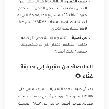
نظّف المقبرة:
الـ README هو الواجهة، لكن
لا تنسَ تنظيف “البيت من الداخل”. استخدم
ميزة “Archive” للمشاريع القديمة جدًا التي لم
تعد تمثلك. أضف ملفات README بسيطة
لأهم مشاريعك الأخرى.
كن أصيلاً:
لا تنسخ ملف شخص آخر كلمة
بكلمة. استلهم الأفكار، لكن دع شخصيتك
تظهر. “خليك أصلي”.
الخلاصة: من مقبرة إلى حديقة
غنّاء 🌻
بعد أن طبقت هذه التغييرات، لم يعد ملفي على
GitHub مقبرة مهجورة، بل أصبح حديقة منسقة
بعناية، تعرض أفضل ما لدي من “ثمار”. أصبحت