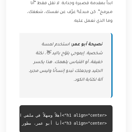
ابدأ بمقدمة قصيرة وجذابة. لا تقل فقط “أنا
مبرمج”. كن مبدعًا! عرّف عن نفسك، شغفك،
وما الذي تعمل عليه.
نصيحة أبو عمر:
استخدم لمسة
شخصية. إيموجي يلوّح باليد 👋، نكتة
خفيفة، أو اقتباس يلهمك. هذا يكسر
الجليد ويجعلك تبدو إنسانًا وليس مجرد
آلة لكتابة الكود.
<h3 align="center">أنا أبو عمر، مطور برمجيات فلسطيني متخصص في الذكاء الاصطناعي، أستمتع ببناء جسور رقمية بين البشر والآلات.</h3>
