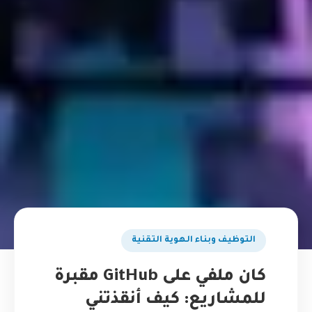
التوظيف وبناء الهوية التقنية
كان ملفي على GitHub مقبرة
للمشاريع: كيف أنقذتني