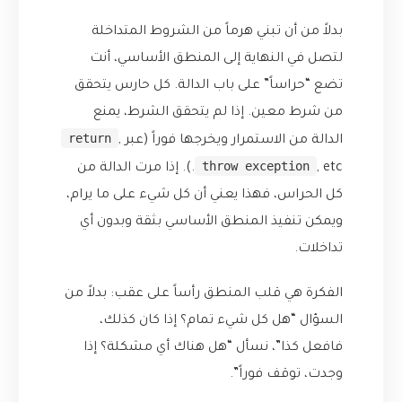
بدلاً من أن تبني هرماً من الشروط المتداخلة
لتصل في النهاية إلى المنطق الأساسي، أنت
تضع “حراساً” على باب الدالة. كل حارس يتحقق
من شرط معين. إذا لم يتحقق الشرط، يمنع
return
الدالة من الاستمرار ويخرجها فوراً (عبر
,
throw exception
, etc.). إذا مرت الدالة من
كل الحراس، فهذا يعني أن كل شيء على ما يرام،
ويمكن تنفيذ المنطق الأساسي بثقة وبدون أي
تداخلات.
الفكرة هي قلب المنطق رأساً على عقب: بدلاً من
السؤال “هل كل شيء تمام؟ إذا كان كذلك،
فافعل كذا”، نسأل “هل هناك أي مشكلة؟ إذا
وجدت، توقف فوراً”.