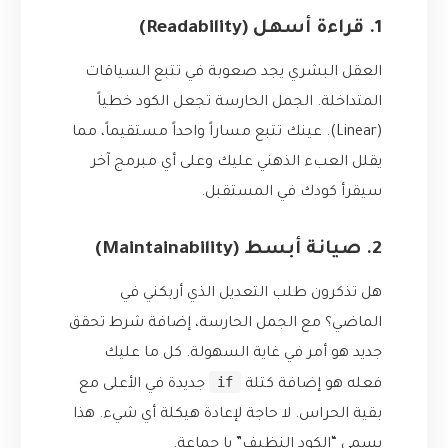
1. قراءة أسهل (Readability)
العقل البشري يجد صعوبة في تتبع السياقات
المتداخلة. الجمل الحارسة تجعل الكود خطياً
(Linear). عينك تتبع مساراً واحداً مستقيماً، مما
يقلل العبء الذهني عليك وعلى أي مبرمج آخر
سيقرأ كودك في المستقبل.
2. صيانة أبسط (Maintainability)
هل تذكرون طلب التعديل الذي أربكني في
الماضي؟ مع الجمل الحارسة، إضافة شرط تحقق
جديد هو أمر في غاية السهولة. كل ما عليك
if
فعله هو إضافة كتلة
جديدة في الأعلى مع
بقية الحراس. لا حاجة لإعادة هيكلة أي شيء. هذا
يسمى “الكود النظيف” يا جماعة.