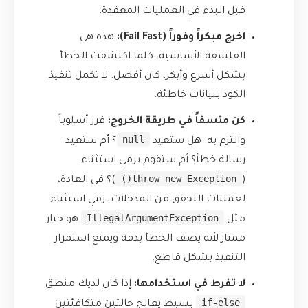
قبل البدء في العمليات المعقدة.
اخرج مبكراً وفوراً (Fail Fast):
هذه هي
الفلسفة الأساسية. كلما اكتشفت الخطأ
بشكل أسرع وأبكر، كان أفضل. لا تكمل تنفيذ
الكود ببيانات خاطئة.
كن متسقاً في طريقة الخروج:
قرر أسلوباً
null
والتزم به. هل ستعيد
؟ أم ستعيد
رسالة خطأ؟ أم ستقوم برمي استثناء
throw new Exception()
(
)؟ في العادة،
لعمليات التحقق من المدخلات، رمي استثناء
IllegalArgumentException
مثل
هو خيار
ممتاز لأنه يصف الخطأ بدقة ويمنع استمرار
التنفيذ بشكل قاطع.
لا تفرط في استخدامها:
إذا كان لديك منطق
if-else
بسيط يعالج حالتين متكافئتين