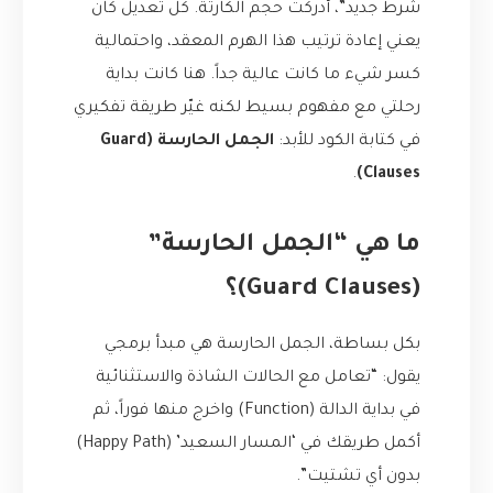
شرط جديد”، أدركت حجم الكارثة. كل تعديل كان
يعني إعادة ترتيب هذا الهرم المعقد، واحتمالية
كسر شيء ما كانت عالية جداً. هنا كانت بداية
رحلتي مع مفهوم بسيط لكنه غيّر طريقة تفكيري
في كتابة الكود للأبد:
الجمل الحارسة (Guard
.
Clauses)
ما هي “الجمل الحارسة”
(Guard Clauses)؟
بكل بساطة، الجمل الحارسة هي مبدأ برمجي
يقول: “تعامل مع الحالات الشاذة والاستثنائية
في بداية الدالة (Function) واخرج منها فوراً، ثم
أكمل طريقك في ‘المسار السعيد’ (Happy Path)
بدون أي تشتيت”.