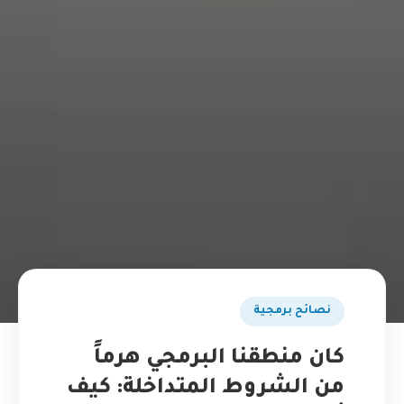
نصائح برمجية
كان منطقنا البرمجي هرماً
من الشروط المتداخلة: كيف