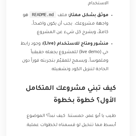
الاستخدام.
README.md
موثق بشكل ممتاز:
ملف
هو
واجهة مشروعك. يجب أن يكون واضحاً،
كاملاً، ويشرح كل شيء عن المشروع.
منشور ومتاح للاستخدام (Live):
وجود رابط
حي (live demo) للمشروع يجعله حقيقياً
وملموساً، ويسمح للمقيّم بتجربته فوراً دون
الحاجة لتنزيل الكود وتشغيله.
كيف تبني مشروعك المتكامل
الأول؟ خطوة بخطوة
طيب يا أبو عمر، حمستنا. كيف نبدأ؟ الموضوع
أبسط مما تتخيل لو قسمناه لخطوات عملية.