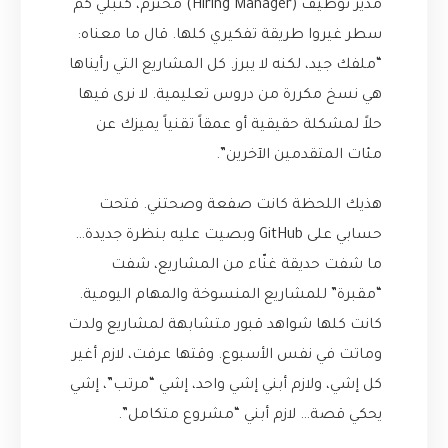
مدير توظيف (Hiring Manager) محترم، كتبلي كم
سطر غيروا طريقة تفكيري كلها. قال ما معناه:
“ملفك جيد، لكنه لا يبرز. كل المشاريع التي رأيناها
هي نسخ مكررة من دروس تعليمية. لا نرى فيها
حلاً لمشكلة حقيقية أو عمقاً تقنياً يميزك عن
مئات المتقدمين الآخرين”.
هذيك اللحظة كانت صفعة وصحتني. فتحت
حسابي على GitHub وبصيت عليه بنظرة جديدة…
ما شفت حديقة غنّاء من المشاريع، شفت
“مقبرة” للمشاريع المنسوخة والمهام اليومية.
كانت كلها شواهد قبور متشابهة لمشاريع ولدت
وماتت في نفس الأسبوع. وقتها عرفت، لازم أغير
كل إشي، ولازم أبني إشي واحد، إشي “مرتب”، إشي
يحكي قصة… لازم أبني “مشروع متكامل”.