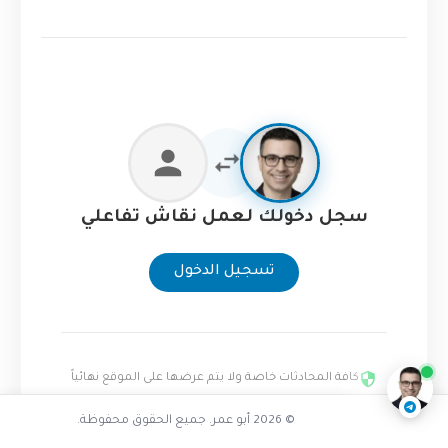
سجل دخولك لعمل نقاش تفاعلي
تسجيل الدخول
هل مشاريعك مكررة
ناقشنا على تليجرام
@AbuOmarTech_bot
كافة المحادثات خاصة ولا يتم عرضها على الموقع نهائياً
© 2026 أبو عمر. جميع الحقوق محفوظة.