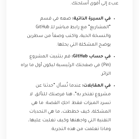
عبء إلى أقوى أسلحتك.
في السيرة الذاتية:
ضعه في قسم
“المشاريع” مع رابط مباشر للـ GitHub
والنسخة الحية، واكتب وصفاً من سطرين
يوضح المشكلة التي يحلها.
في حساب GitHub:
قم بتثبيت المشروع
(Pin) في صفحتك الرئيسية ليكون أول ما يراه
الزائر.
في المقابلات:
عندما تُسأل “حدثنا عن
مشروع تفتخر به”، هنا فرصتك للتألق. لا
تسرد الميزات فقط. احكِ القصة: ما هي
المشكلة، كيف خططت، ما هي التحديات
التقنية التي واجهتها وكيف تغلبت عليها،
وماذا تعلمت من هذه التجربة.