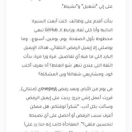
على إني “شغيل” و”نشيط”.
بدأت أقدم على وظائف. كنت أبعت السيرة
الذاتية وأنا كلي ثقة، ورابط الـ GitHub تبعي
محطوط بأول الصفحة. يوم، يومين، أسبوع… وما
يوصلني إلا إيميل الرفض التلقائي، هداك الإيميل
البارد اللي ما فيه أي تفاصيل. مرة ورا مرة، بدأت
الثقة اللي عندي تنهز. شو الغلط؟ أنا بعرف أكتب
كود، ومشاريعي شغالة! وين المشكلة؟
في يوم من الأيام، وبعد رفض очередي (متتالي)،
قررت أعمل إشي جرئ. رديت على إيميل الرفض
وسألت بكل أدب: “شكراً لوقتكم، هل ممكن
أعرف سبب الرفض أو أحصل على أي نصيحة
لتحسين ملفي؟”. المفاجأة كانت إنه حدا رد علي!