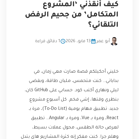
كيف أنقذني ‘المشروع
المتكامل’ من جحيم الرفض
التلقائي؟
أبو عمر
13 مايو، 2026
1 دقائق قراءة
خليني أحكيلكم قصة صارت معي زمان، في
بداياتي… كنت متحمس، مليان طاقة، وبقضي
ليلي ونهاري أكتب كود. حسابي على GitHub كان،
بنظري وقتها، إشي فخم. كل أسبوع مشروع
جديد: تطبيق مهام يومية (To-Do List)، مرة بـ
React، ومرة بـ Vue، ومرة بـ Angular… تطبيق
لعرض حالة الطقس، محول عملات بسيط،
وهلم جرا. كنت مفكر إنه كثرة المشاريع هاي بتدل