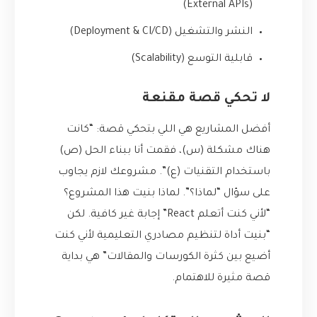
(External APIs)
النشر والتشغيل (Deployment & CI/CD)
قابلية التوسع (Scalability)
لا تحكي قصة مقنعة
أفضل المشاريع هي اللي بتحكي قصة: “كانت
هناك مشكلة (س)، فقمت أنا ببناء الحل (ص)
باستخدام التقنيات (ع)”. مشروعك لازم يجاوب
على سؤال “لماذا؟”. لماذا بنيت هذا المشروع؟
“لأني كنت أتعلم React” إجابة غير كافية. لكن
“بنيت أداة لتنظيم مصادري التعليمية لأني كنت
أضيع بين كثرة الكورسات والمقالات” هي بداية
قصة مثيرة للاهتمام.