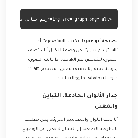
<img src="graph.png" alt="رسم بياني يوضح نمو أرباح الشركة بنسبة 30% في الربع الأخير">
نصيحة أبو عمر:
لا تكتب `alt=”صورة”` أو
`alt=”رسم بياني”`. كن وصفيًا! تخيل أنك تصف
الصورة لشخص عبر الهاتف. إذا كانت الصورة
زخرفية بحتة ولا تضيف معنى، استخدم `alt=””`
فارغًا ليتجاهلها قارئ الشاشة.
جدار الألوان الخادعة: التباين
والمعنى
أنا بحب الألوان والتصاميم الجريئة، بس تعلمت
بالطريقة الصعبة إن الجمال لا يغني عن الوضوح.