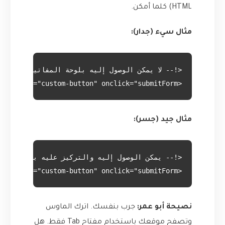
HTML) كلما أمكن.
مثال سيء (جدار):
<div class="custom-button" onclick="submitForm()">إرسال</div>
مثال جيد (جسر):
<button class="custom-button" onclick="submitForm()">إرسال</button>
نصيحة أبو عمر:
جرب بنفسك. اترك الماوس
وتصفح موقعك باستخدام مفتاح Tab فقط. هل