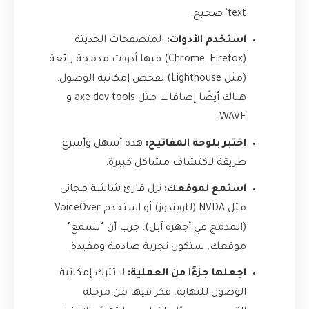
text` صحيح.
استخدم الأدوات:
المتصفحات الحديثة
(Chrome, Firefox) فيها أدوات مدمجة رائعة
(مثل Lighthouse) لفحص إمكانية الوصول.
هناك أيضًا إضافات مثل axe-dev-tools و
WAVE.
اختبر بلوحة المفاتيح:
هذه أسهل وأسرع
طريقة لاكتشاف مشاكل كبيرة.
استمع لموقعك:
نزل قارئ شاشة مجاني
مثل NVDA (للويندوز) أو استخدم VoiceOver
(المدمج في أجهزة آبل). جرب أن “تسمع”
موقعك. ستكون تجربة صادمة ومفيدة.
اجعلها جزءًا من العملية:
لا تترك إمكانية
الوصول للنهاية. فكر فيها من مرحلة