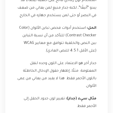
استخدام لون رمادي فاتح على خلفية بيضاء قد
يبدو “أنيقًا”، لكنه جدار منيع لمن يعاني من ضعف
في البصر أو حتى لمن يستخدم جهازه في الخارج.
الحل:
استخدم أدوات فحص تباين الألوان (Color
Contrast Checker) للتأكد من أن نسبة التباين
بين النص والخلفية تتوافق مع معايير WCAG
(على الأقل 4.5:1 للنص العادي).
جدار آخر هو الاعتماد على اللون وحده لنقل
المعلومة. مثلًا، إظهار حقول الإدخال الخاطئة
باللون الأحمر فقط. هذا لا يفيد من يعاني من عمى
الألوان.
مثال سيء (جدار):
تغيير لون حدود الحقل إلى
الأحمر فقط.