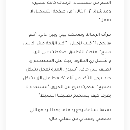
الدعم من مستخدم. الرسالة كانت قصيرة
ومباشرة: “زر ‘التالي’ في صفحة التسجيل لا
يعمل”.
قرأت الرسالة وضحكت بيني وبين حالي. “شو
هالحكي؟” قلت لزميلي. “أكيد الزلمة مش كابس
منيح”. فتحت التطبيق، ضغطت على الزر،
واشتغل زي الحلاوة. رديت على المستخدم رد
لطيف بس جاف: “سيدي، الميزة تعمل بشكل
جيد. يرجى التأكد من أنك تضغط على الزر بشكل
صحيح”. شعرت بنوع من الغرور، “مستخدم لا
يعرف كيف يستخدم تطبيقنا البسيط”.
بعدها بساعة، رجع رد منه، وهذا الرد هو اللي
صعقني وصحاني من غفلتي. قال: