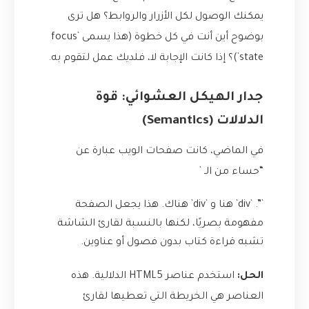
يمكنك الوصول لكل الأزرار والروابط؟ هل ترى
بوضوح أين أنت في كل خطوة (هذا يسمى `focus
state`)؟ إذا كانت الإجابة لا، فلديك عمل لتقوم به.
جدار الهيكل العشوائي: قوة
الدلالات (Semantics)
في الماضي، كانت صفحات الويب عبارة عن
“حساء من الـ `
`”. `div` هنا و `div` هناك. هذا يجعل الصفحة
مفهومة بصريًا، لكنها بالنسبة لقارئ الشاشة
تشبه قراءة كتاب بدون فصول أو عناوين.
الحل:
استخدم عناصر HTML5 الدلالية. هذه
العناصر هي الخريطة التي تعطيها لقارئ