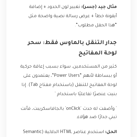
مثال جيد (جسر):
تغيير لون الحدود + إضافة
أيقونة خطأ + عرض رسالة نصية واضحة مثل
“هذا الحقل مطلوب”.
جدار التنقل بالماوس فقط: سحر
لوحة المفاتيح
كثير من المستخدمين، سواء بسبب إعاقة حركية
أو ببساطة لأنهم “Power Users”، يعتمدون على
لوحة المفاتيح للتنقل (باستخدام مفتاح Tab). إذا
بنيت عنصرًا تفاعليًا باستخدام `
` وأضفت له حدث `onClick` بالجافاسكريبت، فأنت
تبني جدارًا ضد هؤلاء.
الحل:
استخدم عناصر HTML الدلالية (Semantic