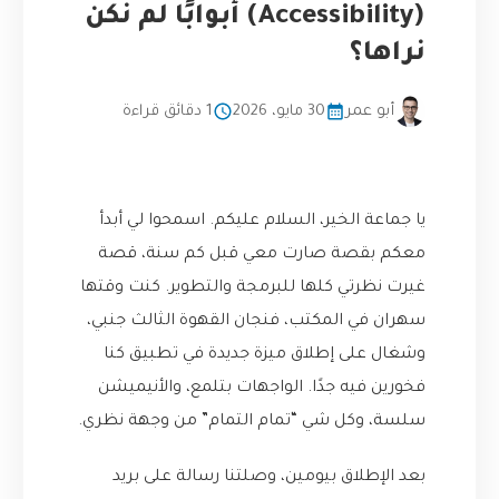
(Accessibility) أبوابًا لم نكن
نراها؟
أبو عمر
30 مايو، 2026
1 دقائق قراءة
يا جماعة الخير، السلام عليكم. اسمحوا لي أبدأ
معكم بقصة صارت معي قبل كم سنة، قصة
غيرت نظرتي كلها للبرمجة والتطوير. كنت وقتها
سهران في المكتب، فنجان القهوة الثالث جنبي،
وشغال على إطلاق ميزة جديدة في تطبيق كنا
فخورين فيه جدًا. الواجهات بتلمع، والأنيميشن
سلسة، وكل شي “تمام التمام” من وجهة نظري.
بعد الإطلاق بيومين، وصلتنا رسالة على بريد