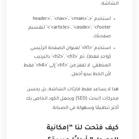
الشاشة.
استخدم `<header>`، `<nav>`، `<main>`،
`<article>`، `<aside>`، `<footer>` لتقسيم
صفحتك.
استخدم `<h1>` لعنوان الصفحة الرئيسي
(واحد فقط)، ثم `<h2>`, `<h3>` بالترتيب
المنطقي. لا تقفز من `<h1>` إلى `<h4>` فقط
لأن الخط يبدو أجمل.
هذا لا يساعد فقط قارئات الشاشة، بل يحسن
محركات البحث (SEO) ويجعل الكود الخاص بك
أكثر تنظيمًا وسهولة في الصيانة.
كيف فتحت لنا “إمكانية