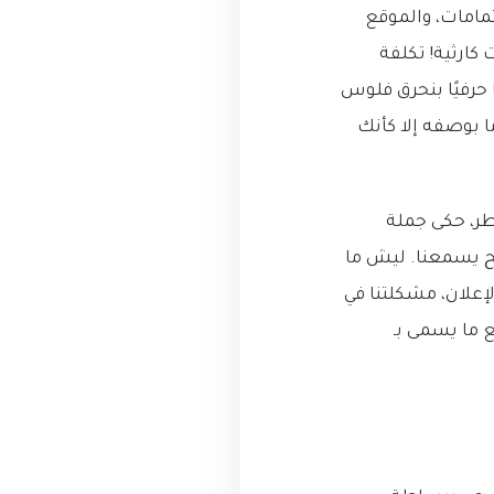
مامات، والموقع
كارثية! تكلفة
يل (Conversion Rate) في الأرض. كنا حرفيًا بنحرق فلوس
ا بوصفه إلا كأنك
طر، حكى جملة
ح يسمعنا. ليش ما
لإعلان، مشكلتنا في
ع ما يسمى بـ