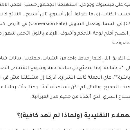
لانية على فيسبوك وجوجل. استهدفنا الجمهور حسب العمر، الاهت
ب الكتاب، زي ما بقولوا. أول أسبوع، ثاني أسبوع… النتائج كانت 
اكتساب العميل (CAC) في السما، ومعدل التحو
الصبح أفتح لوحة التحكم وأشوف الأرقام باللون الأحمر، شعور م
مقضوضة.
ت الفريق اللي كلها إحباط، واحد من الشباب، مهندس بيانات شا
لي: “يا جماعة، إحنا بنصيّح في ساحة عامة وبنتوقع الشخص الص
باشرة؟”. هاي الجملة كانت الشرارة. أدركنا إن مشكلتنا مش في ا
دف الجميع، وبالتالي لم نكن نستهدف أحدًا. وهنا بدأت رحلتنا م
السلاح السري الذي أنقذنا من جحيم هدر الميزانية.
عملاء التقليدية (ولماذا لم تعد كافية)؟