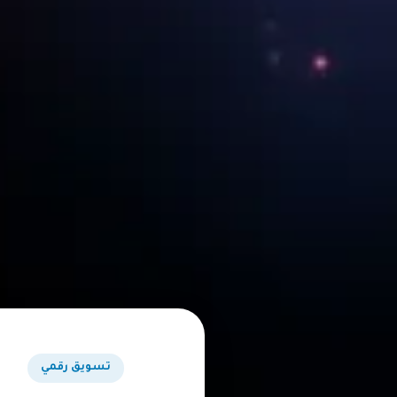
تسويق رقمي