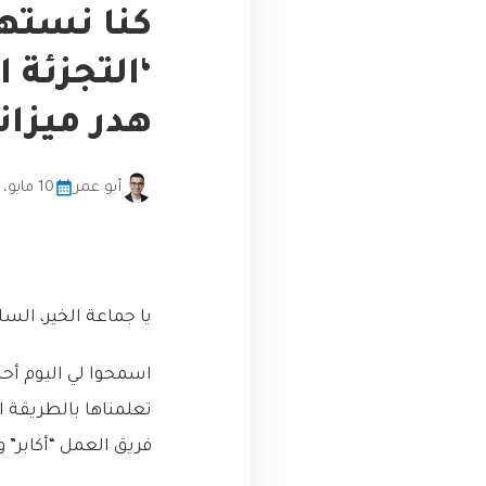
كنا نستهد
‘التجزئة 
هدر ميزان
أبو عمر
10 مايو، 2026
يا جماعة الخير، السل
اسمحوا لي اليوم أ
تعلمناها بالطريقة ا
فريق العمل “أكابر” 