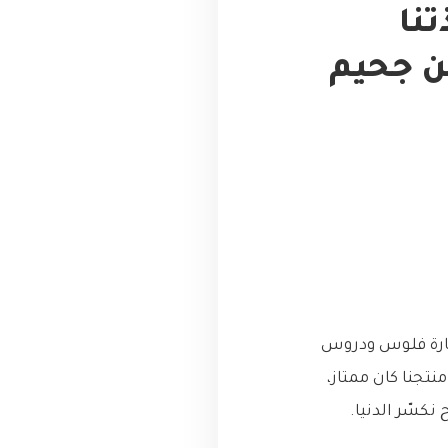
نا
من جحيم
ارة فلوس ودروس
نتجنا كان ممتاز،
نكسّر الدنيا.