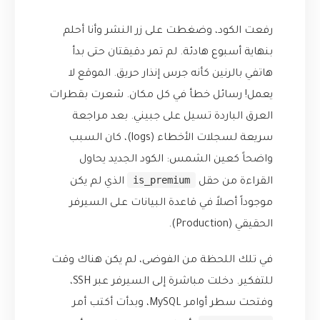
رفعت الكود، وضغطت على زر النشر وأنا أحلم
بنهاية أسبوع هادئة. لم تمر دقيقتان حتى بدأ
هاتفي بالرنين كأنه جرس إنذار حريق. الموقع لا
يعمل! رسائل خطأ في كل مكان. شعرت بقطرات
العرق الباردة تسيل على جبيني. بعد مراجعة
سريعة لسجلات الأخطاء (logs)، كان السبب
واضحاً كعين الشمس: الكود الجديد يحاول
is_premium
القراءة من حقل
الذي لم يكن
موجوداً أصلاً في قاعدة البيانات على السيرفر
الحقيقي (Production).
في تلك اللحظة من الفوضى، لم يكن هناك وقت
للتفكير. دخلت مباشرة إلى السيرفر عبر SSH،
وفتحت سطر أوامر MySQL، وبدأت أكتب أمر