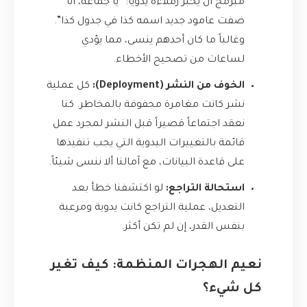
مبرمج أن يخبر زملاءه يدوياً: “يا جماعة، أنا
ضفت عامود جديد اسمه كذا في جدول كذا”.
وغالباً ما كان أحدهم ينسى، مما يؤدي
لساعات من تصحيح الأخطاء.
الخوف من النشر (Deployment):
كل عملية
نشر كانت مغامرة محفوفة بالمخاطر. كنا
نعقد اجتماعاً قصيراً قبل النشر لمجرد عمل
قائمة بالتغييرات اليدوية التي يجب تنفيذها
على قاعدة البيانات، مع آمالنا ألا ننسى شيئاً.
استحالة التراجع:
لو اكتشفنا خطأ بعد
التعديل، عملية التراجع كانت يدوية ومرعبة
بنفس القدر، إن لم تكن أكثر.
نعيم الهجرات المنظمة: كيف تغير
كل شيء؟