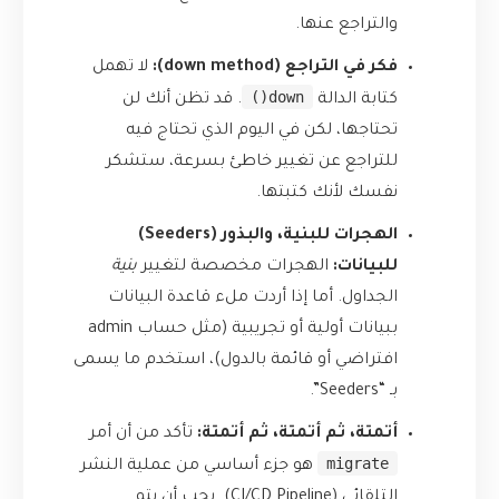
والتراجع عنها.
فكر في التراجع (down method):
لا تهمل
down()
كتابة الدالة
. قد تظن أنك لن
تحتاجها، لكن في اليوم الذي تحتاج فيه
للتراجع عن تغيير خاطئ بسرعة، ستشكر
نفسك لأنك كتبتها.
الهجرات للبنية، والبذور (Seeders)
للبيانات:
الهجرات مخصصة لتغيير
بنية
الجداول. أما إذا أردت ملء قاعدة البيانات
ببيانات أولية أو تجريبية (مثل حساب admin
افتراضي أو قائمة بالدول)، استخدم ما يسمى
بـ “Seeders”.
أتمتة، ثم أتمتة، ثم أتمتة:
تأكد من أن أمر
migrate
هو جزء أساسي من عملية النشر
التلقائي (CI/CD Pipeline). يجب أن يتم