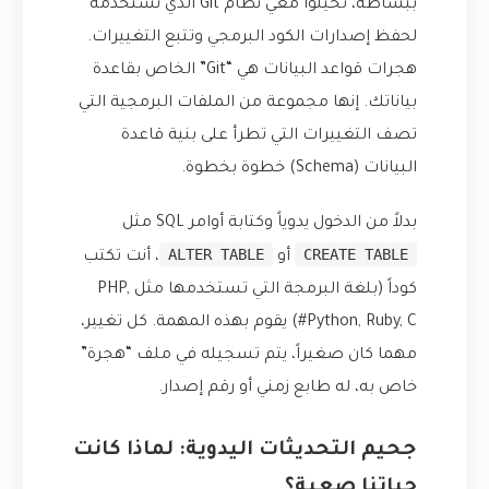
ببساطة، تخيلوا معي نظام Git الذي نستخدمه
لحفظ إصدارات الكود البرمجي وتتبع التغييرات.
هجرات قواعد البيانات هي “Git” الخاص بقاعدة
بياناتك. إنها مجموعة من الملفات البرمجية التي
تصف التغييرات التي تطرأ على بنية قاعدة
البيانات (Schema) خطوة بخطوة.
بدلاً من الدخول يدوياً وكتابة أوامر SQL مثل
ALTER TABLE
CREATE TABLE
أو
، أنت تكتب
كوداً (بلغة البرمجة التي تستخدمها مثل PHP,
Python, Ruby, C#) يقوم بهذه المهمة. كل تغيير،
مهما كان صغيراً، يتم تسجيله في ملف “هجرة”
خاص به، له طابع زمني أو رقم إصدار.
جحيم التحديثات اليدوية: لماذا كانت
حياتنا صعبة؟