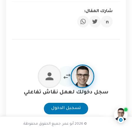
شارك المقال:
ما هي هجرات قواعد البيانات
سجل دخولك لعمل نقاش تفاعلي
ناقشنا على تليجرام
@AbuOmarTech_bot
تسجيل الدخول
© 2026 أبو عمر. جميع الحقوق محفوظة.