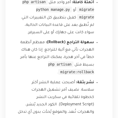
php artisan
أتمتة كاملة:
أمر واحد مثل
python manage.py
migrate
أو
migrate
كفيل بتطبيق كل التغييرات التي
لم تُطبق بعد على قاعدة البيانات الحالية،
سواء كانت على جهازك أو على السيرفر.
سهولة التراجع (Rollback):
معظم أنظمة
الهجرات تأتي مع آلية للتراجع. إذا كان هناك
خطأ في آخر هجرة، يمكنك التراجع عنها بأمر
php artisan
بسيط مثل
migrate:rollback
.
نشر بثقة:
أصبحت عملية النشر أكثر
سلاسة. نضيف أمر تشغيل الهجرات
كخطوة تلقائية في سكربت النشر
(Deployment Script). الكود الجديد يُنشر،
والهجرات تُنفذ، والموقع يُحدّث بدون أي تدخل