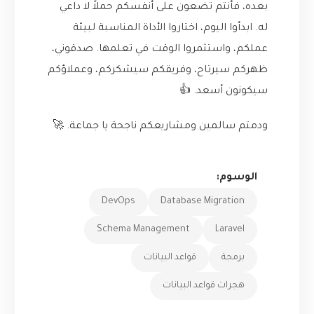
بعده، فأنتم تضعون على أنفسكم حملاً لا داعي
له. ابدأوا اليوم، اختاروا الأداة المناسبة لبيئة
عملكم، واستثمروا الوقت في تعلمها. صدقوني،
ظهركم سيرتاح، وفريقكم سيشكركم، وعملاؤكم
سيكونون أسعد. 👍
ودمتم سالمين ومشاريعكم ناجحة يا جماعة. 🚀
الوسوم:
DevOps
Database Migration
Schema Management
Laravel
برمجة
قواعد البيانات
هجرات قواعد البيانات