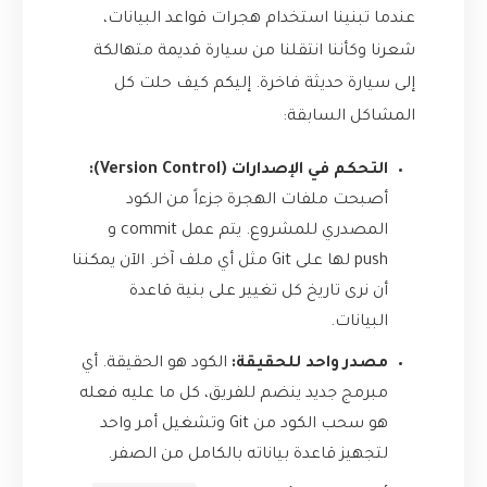
عندما تبنينا استخدام هجرات قواعد البيانات،
شعرنا وكأننا انتقلنا من سيارة قديمة متهالكة
إلى سيارة حديثة فاخرة. إليكم كيف حلت كل
المشاكل السابقة:
التحكم في الإصدارات (Version Control):
أصبحت ملفات الهجرة جزءاً من الكود
المصدري للمشروع. يتم عمل commit و
push لها على Git مثل أي ملف آخر. الآن يمكننا
أن نرى تاريخ كل تغيير على بنية قاعدة
البيانات.
مصدر واحد للحقيقة:
الكود هو الحقيقة. أي
مبرمج جديد ينضم للفريق، كل ما عليه فعله
هو سحب الكود من Git وتشغيل أمر واحد
لتجهيز قاعدة بياناته بالكامل من الصفر.