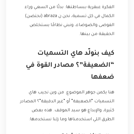
الفكرة عبقرية ببساطتها: بدلًا من السعي وراء
الكمال في كل تسمية، نحن ن abraza (نحتضن)
الفوضى والضوضاء، ونبني نظامًا يستخلص
الحقيقة من بينها.
كيف بنولّد هاي التسميات
“الضعيفة”؟ مصادر القوة في
ضعفها
هنا يكمن جوهر الموضوع. من وين نجيب هاي
التسميات “الضعيفة” أو “غير الدقيقة”؟ المصادر
كثيرة، والإبداع هو سيد الموقف. هذه بعض
الطرق اللي استخدمناها وما زلنا نستخدمها: