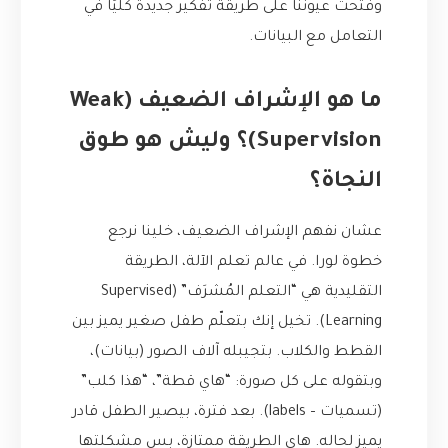
وفتحت عيوننا على طريقة تفكير جديدة كليًا في
التعامل مع البيانات.
ما هو الإشراف الضعيف (Weak
Supervision)؟ وليش هو طوق
النجاة؟
عشان نفهم الإشراف الضعيف، خلينا نرجع
خطوة لورا. في عالم تعلم الآلة، الطريقة
التقليدية هي “التعلم المُشرَف” (Supervised
Learning). تخيل إنك بتعلّم طفل صغير يميز بين
القطط والكلاب. بتجيبله آلاف الصور (بيانات)،
وبتقوله على كل صورة: “هاي قطة”، “هذا كلب”
(تسميات – labels). بعد فترة، بيصير الطفل قادر
يميز لحاله. هاي الطريقة ممتازة، بس مشكلتها