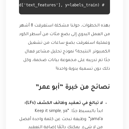
# final_model.fit(X=df_unlabeled['text_features'], y=labels_train) # تحتاج لتحويل النص إلى ميزات (features) أولاً

بهذه الخطوات، حولنا مشكلة استغرقت 8 أشهر
من العمل اليدوي إلى بضع مئات من أسطر الكود
وعملية استغرقت بضع ساعات من تشغيل
الكمبيوتر. النتيجة؟ نموذج تحليل مشاعر فعال
جدًا تم تدريبه على مجموعة بيانات ضخمة، وكل
ذلك دون تسمية يدوية واحدة!
نصائح من خبرة “أبو عمر”
لا تبالغ في تعقيد وظائف الكشف (LFs):
ابدأ بالبسيط جدًا. “Keep it simple, ya
jama’a”. وظيفة تبحث عن كلمة واحدة أفضل
من لا شيء. يمكنك دائمًا إضافة التعقيد