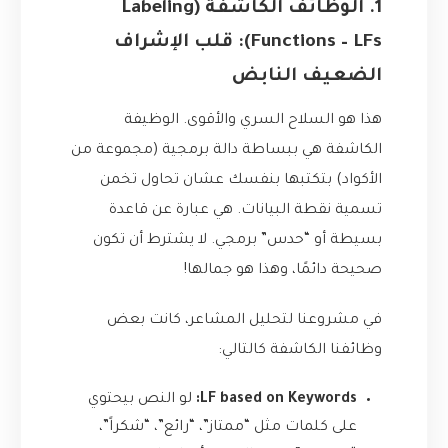
1. الوظائف الكاشفة (Labeling
Functions – LFs): قلب الإشراف
الضعيف النابض
هذا هو السلاح السري والأقوى. الوظيفة
الكاشفة هي ببساطة دالة برمجية (مجموعة من
الأكواد) بتكتبها بنفسك عشان تحاول تخمن
تسمية نقطة البيانات. هي عبارة عن قاعدة
بسيطة أو “حدس” برمجي. لا يشترط أن تكون
صحيحة دائمًا، وهذا هو جمالها!
في مشروعنا لتحليل المشاعر، كانت بعض
وظائفنا الكاشفة كالتالي:
LF based on Keywords:
لو النص بيحتوي
على كلمات مثل “ممتاز”، “رائع”، “شكراً”،