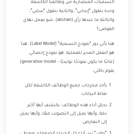
التسميات المتضاربة من وظائفنا الكاشفة.
وحدة بتقول “إيجابي”، والثانية بتقول “سلبي”،
والثالثة ما عندها رأي (abstain). شو نعمل بهاي
الفوضى؟
هنا يأتي دور “نموذج التسمية” (Label Model). هذا
هو العقل المدبر للعملية. هو نموذج إحصائي
(غالبًا ما يكون نموذجًا توليديًا – generative model)
يقوم بالآتي:
يأخذ مخرجات جميع الوظائف الكاشفة لكل
نقاط البيانات.
يحلل أداء هذه الوظائف: يكتشف أيها أكثر
دقة، وأيها يميل إلى التصويت معًا، وأيها يميل
إلى التعارض.
“يوازن” بين آراء كل الخبراء الضعفاء، ويعطي