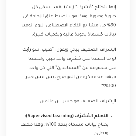
إنها بتحتاج “مُشرِف” (إنت) يقعد يسمّي كل
صورة وصورة. وهذا هو بالضبط عنق الزجاجة في
90% من مشاريع الذكاء الاصطناعي اليوم: توفير
بيانات مُسماة بجودة عالية وبكميات كبيرة.
الإشراف الضعيف بيجي ويقول: “طيب، شو رأيك
لو ما اعتمدنا على مُشرِف واحد خبير، واعتمدنا
على مجموعة من “المساعدين” اللي كل واحد
فيهم عنده فكرة عن الموضوع، بس مش خبير
100%؟”.
الإشراف الضعيف هو جسر بين عالمين:
التعلم المُشرَف (Supervised Learning):
يحتاج بيانات مسماة بدقة 100%، وهذا مكلف
وبطيء.