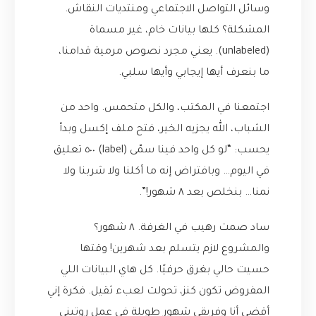
وسائل التواصل الاجتماعي ومنتديات النقاش.
المشكلة؟ كلها بيانات خام، غير مسماة
(unlabeled). يعني مجرد نصوص مرمية قدامنا،
ما بنعرف أيها إيجابي وأيها سلبي.
اجتمعنا في المكتب، والكل متحمس. واحد من
الشباب، الله يجزيه الخير، فتح ملف إكسل وبدأ
يحسب: “لو كل واحد فينا سمّى (label) ٥٠٠ تعليق
في اليوم… وبافتراض إنه ما أكلنا ولا شربنا ولا
نمنا… بنخلص بعد ٨ شهور!”.
ساد صمت رهيب في الغرفة. ٨ شهور؟
والمشروع لازم يتسلم بعد شهرين! وقتها
حسيت حالي بغرق حرفيًا. كل هاي البيانات اللي
المفروض تكون كنز، تحولت لعبء ثقيل. فكرة إني
أقضي أنا وفريقي شهور طويلة في عمل روتيني