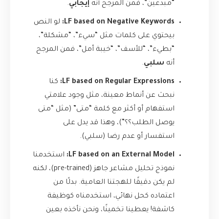
“مبدعين”، فمن المرجح أنه
إيجابي
.
LF based on Negative Keywords:
لو النص
بيحتوي على كلمات مثل “سيء”، “مشكلة”،
“بطيء”، “للأسف”، “خيبة أمل”، فمن المرجح
أنه
سلبي
.
LF based on Regular Expressions:
كنا
نبحث عن أنماط معينة، مثل وجود علامتي
استفهام أو أكثر مع كلمة “متى” (مثل “متى
يوصل الطلب؟؟”)، وهذا قد يدل على
استفسار أو عدم رضا (سلبي).
LF based on an External Model:
استخدمنا
نموذج تحليل مشاعر جاهز (pre-trained)، لكنه
لم يكن دقيقًا للهجتنا العامية. بدلًا من
اعتماده كحل نهائي، استخدمناه كوظيفة
كاشفة! يعطينا تخمينًا، ونحن نأخذه بعين