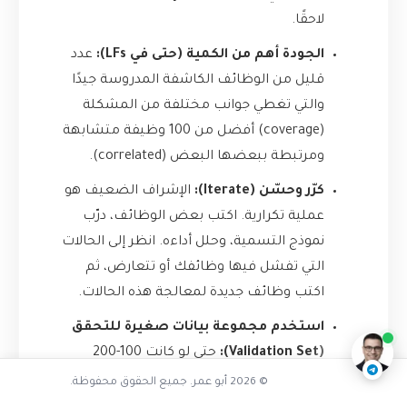
لاحقًا.
الجودة أهم من الكمية (حتى في LFs):
عدد
قليل من الوظائف الكاشفة المدروسة جيدًا
والتي تغطي جوانب مختلفة من المشكلة
(coverage) أفضل من 100 وظيفة متشابهة
ومرتبطة ببعضها البعض (correlated).
كرّر وحسّن (Iterate):
الإشراف الضعيف هو
عملية تكرارية. اكتب بعض الوظائف، درّب
نموذج التسمية، وحلل أداءه. انظر إلى الحالات
هل التسمية اليدوية ضرورية دائما
التي تفشل فيها وظائفك أو تتعارض، ثم
اكتب وظائف جديدة لمعالجة هذه الحالات.
ناقشنا على تليجرام
@AbuOmarTech_bot
استخدم مجموعة بيانات صغيرة للتحقق
(Validation Set):
حتى لو كانت 100-200
نقطة بيانات فقط، قم بتسميتها يدويًا. هذه
© 2026 أبو عمر. جميع الحقوق محفوظة.
المجموعة الصغيرة (التي نسميها gold-