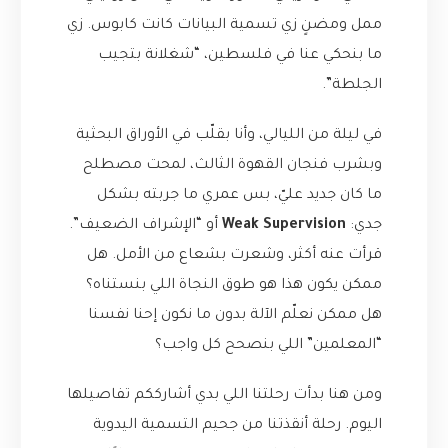
ممل ومضنٍ زي تسمية البيانات كانت كابوس. زي
ما بنحكي عنا في فلسطين، “شغلانة بتجيب
الجلطة”.
في ليلة من الليالي، وأنا بقلّب في الأوراق البحثية
وبشرب فنجان القهوة الثالث، لمحت مصطلح
ما كان جديد عليّ، بس عمري ما جربته بشكل
جدي:
Weak Supervision
أو “الإشراف الضعيف”.
قرأت عنه أكثر، وشعرت بشعاع من الأمل. هل
ممكن يكون هذا هو طوق النجاة اللي بنستناه؟
هل ممكن نعلّم الآلة بدون ما نكون إحنا نفسنا
“المعلمين” اللي بنصحح كل واجب؟
ومن هنا بدأت رحلتنا اللي بدي أشارككم تفاصيلها
اليوم. رحلة أنقذتنا من جحيم التسمية اليدوية