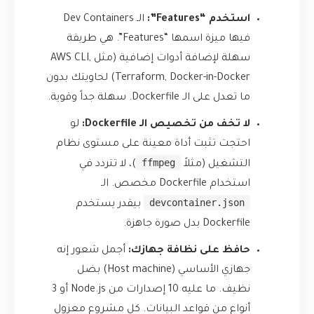
استخدم “Features”:
الـ Dev Containers
فيها ميزة اسمها “Features”. هي طريقة
سهلة لإضافة أدوات إضافية (مثل AWS CLI,
Terraform, Docker-in-Docker) لحاويتك بدون
ما تعدل على الـ Dockerfile. سهلة جداً وقوية.
لا تخف من تخصيص الـ Dockerfile:
لو
احتجت تثبت أداة معينة على مستوى نظام
ffmpeg
التشغيل (مثلاً
)، لا تتردد في
استخدام Dockerfile مخصص. الـ
devcontainer.json
بيقدر يستخدم
Dockerfile بدل صورة جاهزة.
حافظ على نظافة جهازك:
أجمل شعور إنه
جهازي الأساسي (Host machine) بضل
نظيف. ما عليه 10 إصدارات من Node.js أو 3
أنواع من قواعد البيانات. كل مشروع معزول