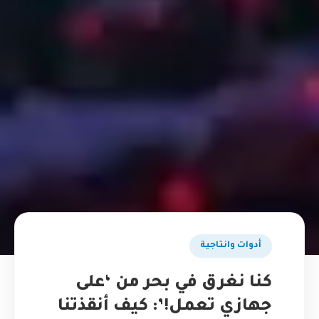
أدوات وانتاجية
كنا نغرق في بحر من ‘على
جهازي تعمل!’: كيف أنقذتنا