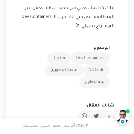
إذا كنت لسا بتعاني من جحيم بيئات العمل غير
المتطابقة، نصيحتي لك: جرب الـ Dev Containers
اليوم. راح تدعيلي. 🚀
الوسوم:
Docker
Dev Containers
VS Code
انتاجية المطورين
بيئة التطوير
تفاعل مع الذكاء الاصطناعي
ناقشنا على تليجرام
@AbuOmarTech_bot
شارك المقال:
© 2026 أبو عمر. جميع الحقوق محفوظة.