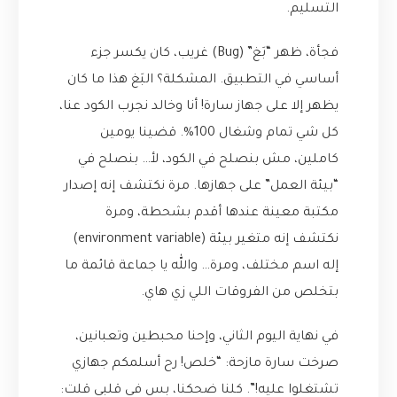
التسليم.
فجأة، ظهر “بَغ” (Bug) غريب، كان يكسر جزء
أساسي في التطبيق. المشكلة؟ البَغ هذا ما كان
يظهر إلا على جهاز سارة! أنا وخالد نجرب الكود عنا،
كل شي تمام وشغال 100%. قضينا يومين
كاملين، مش بنصلح في الكود، لأ… بنصلح في
“بيئة العمل” على جهازها. مرة نكتشف إنه إصدار
مكتبة معينة عندها أقدم بشحطة، ومرة
نكتشف إنه متغير بيئة (environment variable)
إله اسم مختلف، ومرة… والله يا جماعة قائمة ما
بتخلص من الفروقات اللي زي هاي.
في نهاية اليوم الثاني، وإحنا محبطين وتعبانين،
صرخت سارة مازحة: “خلص! رح أسلمكم جهازي
تشتغلوا عليه!”. كلنا ضحكنا، بس في قلبي قلت: