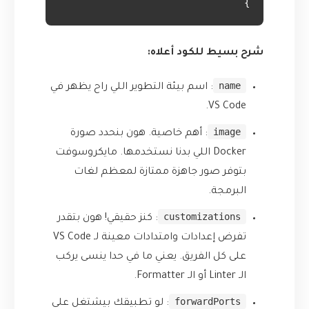
}

شرح بسيط للكود أعلاه:
name
: اسم بيئة التطوير اللي راح يظهر في
VS Code.
image
: أهم خاصية. هون بنحدد صورة
Docker اللي بدنا نستخدمها. مايكروسوفت
بتوفر صور جاهزة ممتازة لمعظم لغات
البرمجة.
customizations
: كنز حقيقي! هون بتقدر
تفرض إعدادات وامتدادات معينة لـ VS Code
على كل الفريق. يعني ما في حدا ينسى يركب
الـ Linter أو الـ Formatter.
forwardPorts
: لو تطبيقك بيشتغل على