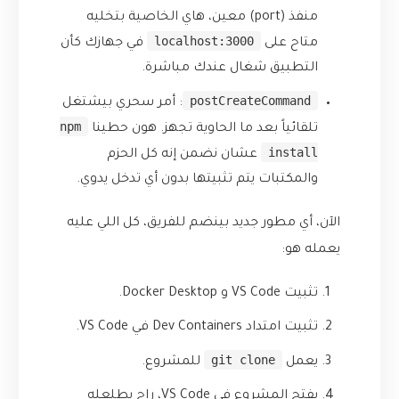
منفذ (port) معين، هاي الخاصية بتخليه
localhost:3000
متاح على
في جهازك كأن
التطبيق شغال عندك مباشرة.
postCreateCommand
: أمر سحري بيشتغل
npm
تلقائياً بعد ما الحاوية تجهز. هون حطينا
install
عشان نضمن إنه كل الحزم
والمكتبات يتم تثبيتها بدون أي تدخل يدوي.
الآن، أي مطور جديد بينضم للفريق، كل اللي عليه
يعمله هو:
تثبيت
VS Code
و
Docker Desktop
.
تثبيت امتداد
Dev Containers
في VS Code.
git clone
يعمل
للمشروع.
يفتح المشروع في VS Code، راح يطلعله