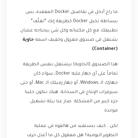
ما راح أدخل في تفاصيل Docker المعقدة، بس
ببساطة تخيل Docker كطريقة إنك “تغلّف”
تطبيقك مع كل مكتباته وكل شي بيحتاجه عشان
يشتغل في صندوق معزول وخفيف اسمه
حاوية
.
(Container)
هذا الصندوق (الحاوية) بيشتغل بنفس الطريقة
تماماً على أي جهاز عليه Docker، سواء كان
جهازك الـ Windows، أو جهاز زميلك الـ Mac، أو حتى
سيرفرات الإنتاج في السحابة. هيك بنكون حلينا
جزء كبير من المشكلة. صار عنا بيئة تشغيل
موحدة.
لكن… كيف بنستفيد من هالقوة في عملية
التطوير اليومية؟ هل معقول كل ما أعدل حرف