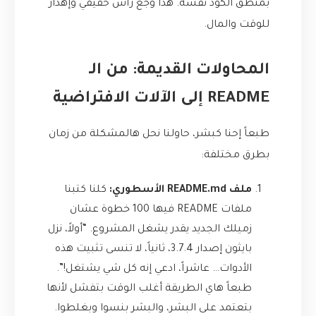
بمنطق الكود نفسه. هذا وجع راس حقيقي وإهدار
للوقت والمال.
المحاولات القديمة: من الـ
README إلى الآلات الافتراضية
طبعاً إحنا كبشر، حاولنا نحل هالمشكلة من زمان
بطرق مختلفة:
ملف README.md الأسطوري:
كلنا كتبنا
ملفات README فيها 100 خطوة عشان
زميلك الجديد يقدر يشغل المشروع. “أولاً، نزل
بايثون إصدار 3.7.4، ثانياً، لا تنسى تثبيت هذه
الأدوات… عاشراً، ادعي إنه كل شي يشتغل!”.
طبعاً هاي الطريقة أغلب الوقت بتفشل لأنها
بتعتمد على البشر، والبشر بنسوا وبغلطوا.