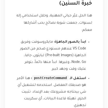
خبرة السنين)
هذا الحل غيّر حياتي المهنية، وخلال استخدامي إله
لسنوات، جمعت شوية نصائح بحب أشاركها
معكم:
ابدأ بالصور الجاهزة:
مايكروسوفت وفريق
VS Code عندهم مستودع ضخم من الصور
الجاهزة (Pre-built Images) لبايثون، جافا،
Node، Go، وغيرها. ابدأ منها دائماً، بتوفر
عليك وقت وجهد كبير.
postCreateCommand
استغل الـ
:
هذا الأمر
هو صديقك المفضل. استخدمه لتشغيل أي
شي بيحتاجه مشروعك بعد الإعداد: تثبيت
الحزم، تهيئة قاعدة البيانات، أي سكريبت
تجهيزي.