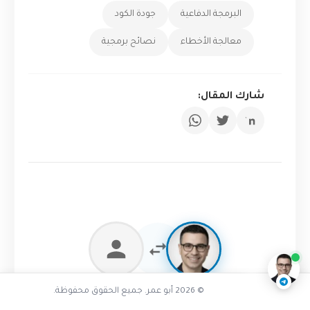
البرمجة الدفاعية
جودة الكود
معالجة الأخطاء
نصائح برمجية
شارك المقال:
تفاعل مع الذكاء الاصطناعي
ناقشنا على تليجرام
@AbuOmarTech_bot
سجل دخولك لعمل نقاش تفاعلي
© 2026 أبو عمر. جميع الحقوق محفوظة.