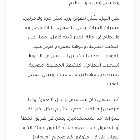
وحاسين إنه إنجازنا عظيم.
نص الليل، بلّش تلفوني يرن. مش مرة ولا مرتين،
عشرات المرات. زبائن غاضبون، بيانات مضروبة،
والنظام في حالة انهيار شبه كامل. رجعنا على
المكتب بسرعة، وجوهنا صفرة والتوتر سيد
الموقف. بعد ساعات من التنبيش في الـ logs
(سجلات النظام)، اكتشفنا المصيبة. مصيبة
بسيطة وتافهة لدرجة بتضحك وبتبكي بنفس
الوقت.
أحد الحقول كان مخصص لإدخال “العمر”، وكنا
فارضين إنه المستخدم دايماً راح يدخل رقم. لكن
يبدو إنه أحد المستخدمين، يمكن عن طريق الخطأ
أو الفضول، كتب عمره كتابةً: “ثلاثون عاماً”. الكود
تبعنا، اللي كان متوقع رقم صحيح (integer)،