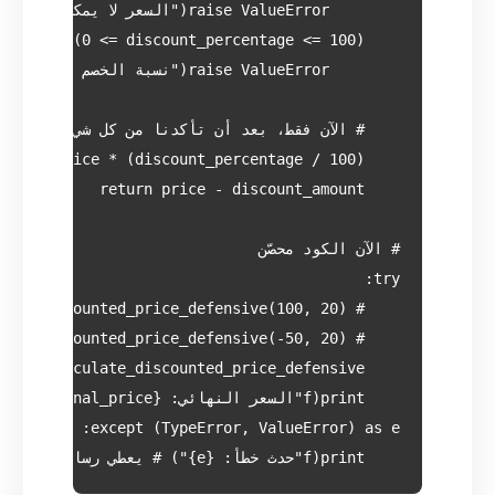
    print(f"حدث خطأ: {e}") # يعطي رسالة واضحة بدلاً من الانهيار
