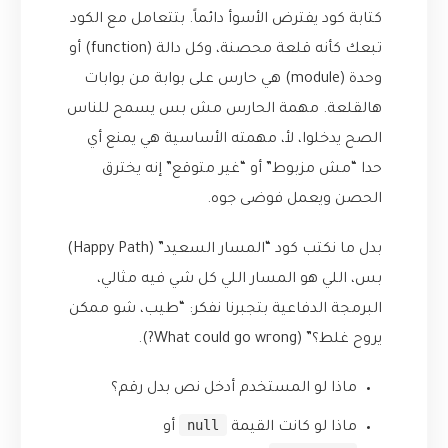
كتابة كود يفترض الأسوأ دائماً. بتتعامل مع الكود
تبعك كأنه قلعة محصنة، وكل دالة (function) أو
وحدة (module) هي حارس على بوابة من بوابات
هالقلعة. مهمة الحارس مش بس يسمح للناس
الصح يدخلوا، لأ، مهمته الأساسية هي يمنع أي
حدا “مش مزبوط” أو “غير متوقع” إنه يخترق
الحصن ويعمل فوضى جوه.
بدل ما نكتب كود “المسار السعيد” (Happy Path)
بس، اللي هو المسار اللي كل شي فيه مثالي،
البرمجة الدفاعية بتجبرنا نفكر: “طيب، شو ممكن
يروح غلط؟” (What could go wrong?).
ماذا لو المستخدم أدخل نص بدل رقم؟
null
ماذا لو كانت القيمة
أو