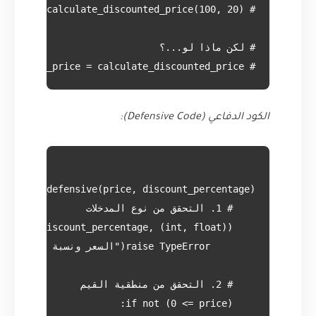
# final_price = calculate_discounted_price(100, "عشرين") # سينهار البرنامج! TypeError

الكود الدفاعي (Defensive Code):