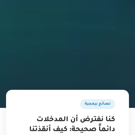
نصائح برمجية
كنا نفترض أن المدخلات
دائماً صحيحة: كيف أنقذتنا