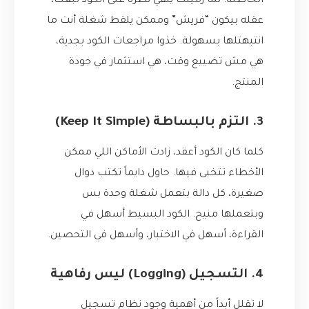
الخاطئة. لما زميلك يلقي نظرة على الكود تبعك،
عقله بيكون “فريش” وممكن يلقط شغلة أنت ما
انتبهتلها بسهولة. خذوا مراجعات الكود بجدية،
هي مش تضييع وقت، هي استثمار في جودة
المنتج.
3. التزم بالبساطة (Keep It Simple)
كلما كان الكود أعقد، زادت الأماكن اللي ممكن
الأخطاء تتخبى فيها. حاول دايماً تكتب دوال
صغيرة، كل دالة بتعمل شغلة وحدة بس
وبتعملها منيح. الكود البسيط أسهل في
القراءة، أسهل في الاختبار، وأسهل في التحصين.
4. التسجيل (Logging) ليس رفاهية
لا تقلل أبداً من أهمية وجود نظام تسجيل