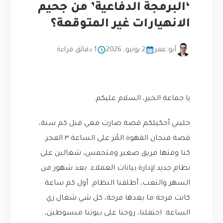
‘البرمجة الدفاعية’ من جحيم
الانهيارات غير المتوقعة؟
أبو عمر
2 يونيو، 2026
1 دقائق قراءة
يا جماعة الخير، السلام عليكم.
خليني أحكيلكم قصة صارت معي قبل كم سنة،
قصة فنجان القهوة المُر على الساعة ٣ الفجر.
كنا وقتها فريق صغير ومتحمس، شغالين على
نظام جديد لإدارة بيانات العملاء. بعد شهور من
السهر والتعب، أطلقنا النظام. أول كم ساعة
كانت فرحة ما بعدها فرحة، كل شي شغال زي
الساعة. احتفلنا، روحنا على بيوتنا مبسوطين،