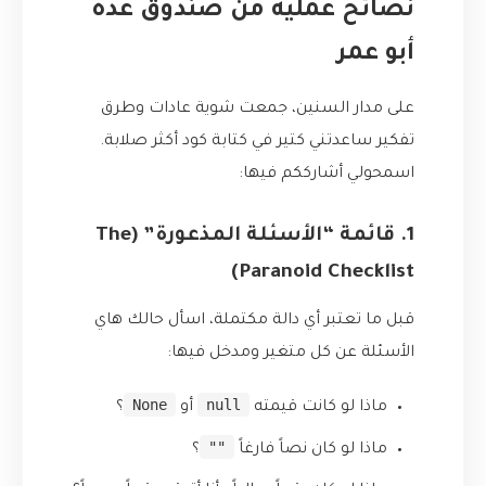
نصائح عملية من صندوق عدة
أبو عمر
على مدار السنين، جمعت شوية عادات وطرق
تفكير ساعدتني كتير في كتابة كود أكثر صلابة.
اسمحولي أشارككم فيها:
1. قائمة “الأسئلة المذعورة” (The
Paranoid Checklist)
قبل ما تعتبر أي دالة مكتملة، اسأل حالك هاي
الأسئلة عن كل متغير ومدخل فيها:
None
null
ماذا لو كانت قيمته
أو
؟
""
ماذا لو كان نصاً فارغاً
؟