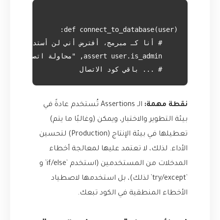
    # ... باقي كود الاتصال

نقطة مهمة:
الـ Assertions تُستخدم عادةً في
بيئة التطوير والاختبار، ويمكن (وغالبًا ما يتم)
تعطيلها في بيئة الإنتاج (Production) لتحسين
الأداء. لذلك، لا تعتمد عليها لمعالجة أخطاء
المدخلات من المستخدمين (استخدم `if/else` و
`try/except` لذلك)، بل استخدمها لاصطياد
الأخطاء المنطقية في الكود تبعك.