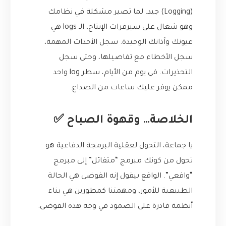
(Logging) جيد. لما تصير مشكلة في نظامك
وهو شغال على سيرفرات الإنتاج، الـ logs هي
عيونك وآذانك الوحيدة. سجل الأحداث المهمة،
سجل الأخطاء مع تفاصيلها، وحتى سجل
التحذيرات. في يوم من الأيام، سطر log واحد
ممكن يوفر عليك ساعات من الصداع.
الخلاصة… وقهوة الصباح ✅
يا جماعة، التحول لعقلية البرمجة الدفاعية هو
تحول من كونك مبرمج “متفائل” إلى مبرمج
“واقعي”. الواقع بيقول إنه الفوضى هي الحالة
الطبيعية للأمور، ومهمتنا كمطورين هي بناء
أنظمة قادرة على الصمود في وجه هذه الفوضى.