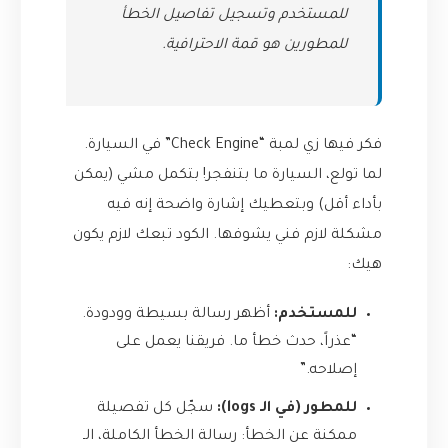
للمستخدم وتسجيل تفاصيل الخطأ
للمطورين هو قمة الاحترافية.
فكر فيها زي لمبة “Check Engine” في السيارة.
لما تولع، السيارة ما بتنفجر! بتكمل مشي (يمكن
بأداء أقل) وبتعطيك إشارة واضحة إنه فيه
مشكلة لازم فني يشوفها. الكود تبعك لازم يكون
هيك:
للمستخدم:
أظهر رسالة بسيطة وودودة.
“عذراً، حدث خطأ ما. فريقنا يعمل على
إصلاحه.”
للمطور (في الـ logs):
سجّل كل تفصيلة
ممكنة عن الخطأ: رسالة الخطأ الكاملة، الـ