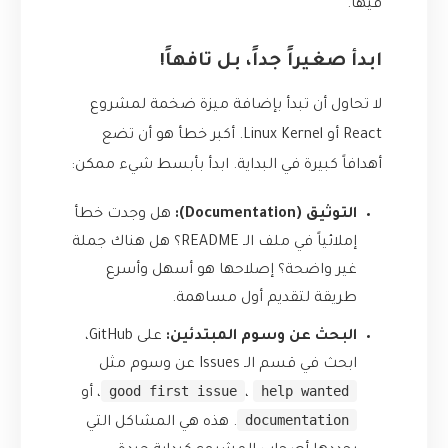
فيها.
ابدأ صغيراً جداً، بل تافهاً!
لا تحاول أن تبدأ بإضافة ميزة ضخمة لمشروع
React أو Linux Kernel. أكبر خطأ هو أن تضع
أهدافاً كبيرة في البداية. ابدأ بأبسط شيء ممكن:
التوثيق (Documentation):
هل وجدت خطأ
إملائياً في ملف الـ README؟ هل هناك جملة
غير واضحة؟ إصلاحها هو أسهل وأسرع
طريقة لتقديم أول مساهمة.
البحث عن وسوم المبتدئين:
على GitHub،
ابحث في قسم الـ Issues عن وسوم مثل
good first issue
help wanted
،
، أو
documentation
. هذه هي المشاكل التي