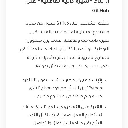
1. بناء “سيرة ذاتية تفاعلية” على
GitHub
ملفّك الشخصي على GitHub يتحول من مجرد
مستودع لمشاريعك الجامعية المنسية إلى
سيرة ذاتية حية وتفاعلية. عندما يرى مسؤول
التوظيف أو المدير التقني أن لديك مساهمات في
مشاريع معروفة، فهذا يخبره بأشياء كثيرة لا
يمكن للسيرة الذاتية التقليدية أن تقولها:
إثبات عملي للمهارات:
أنت لا تقول “أنا أعرف
Python”، بل أنت تُريهم كود Python الذي
كتبته وتم قبوله في مشروع محترم.
القدرة على التعاون:
مساهماتك تظهر أنك
تستطيع العمل ضمن فريق، تقبّل النقد
البنّاء (في مراجعات الكود)، والتواصل