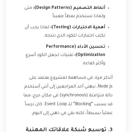
أنماط التصميم (Design Patterns):
متى
ولماذا نستخدم نمطاً معيناً.
أهمية الاختبارات (Testing):
لماذا يجب أن
تكتب اختبارات للكود الذي تنتجه.
تحسين الأداء (Performance
Optimization):
تقنيات لجعل الكود أسرع
وأكثر كفاءة.
أتذكر مرة، في مساهمة لمشروع يعتمد على
Node.js، نبهني أحد المراجعين إلى أنني أستخدم
دالة متزامنة (synchronous) في مكان حرج، مما
قد يسبب “Blocking” للـ Event Loop. كان درساً
عملياً بسيطاً، لكنه بقي في ذهني إلى اليوم.
3. توسيع شبكة علاقاتك المهنية