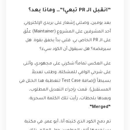
“انقبل الـ PR تبعي!”… وماذا بعد؟
بعد يومين، وصلني إشعار على بريدي الإلكتروني.
أحد المشرفين على المشروع (Maintainer) علّق
على الـ PR الخاص بي. قلبي بدأ يخفق بقوة. هل
سيرفضه؟ هل سيقول أن الكود سيء؟
على العكس تماماً! شكرني على مجهودي، وأثنى
على شرحي الوافي للمشكلة، وطلب تعديلاً
بسيطاً (إضافة Test Case لتغطية هذا الخلل في
المستقبل). قمت بإجراء التعديل المطلوب،
وبعدها بلحظات، رأيت تلك الكلمة السحرية:
.
“Merged”
تم دمج الكود الذي كتبته أنا، أبو عمر، في مكتبة