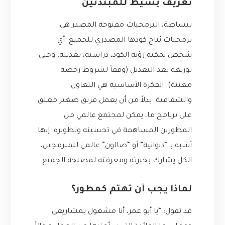
تعريف بسيط للمبتدئين
ببساطة، البرمجيات مفتوحة المصدر هي
برمجيات يُتاح كودها المصدري للجميع. أي
شخص يمكنه رؤية الكود، دراسته، تعديله، وحتى
توزيعه بعد التعديل (وفقاً لشروط رخصة
معينة). الفكرة الأساسية هي التعاون
والشفافية. بدلاً من أن يعمل فريق صغير مغلق
على برنامج ما، يمكن لمجتمع عالمي من
المطورين المساهمة في تحسينه وتطويره. إنها
أشبه بـ “ديوانية” أو “صالون” عالمي للمبرمجين،
الكل يشارك بخبرته ومعرفته لمصلحة الجميع.
لماذا يجب أن تهتم كمطور؟
قد تقول: “يا أبو عمر، أنا مشغول بمشاريعي