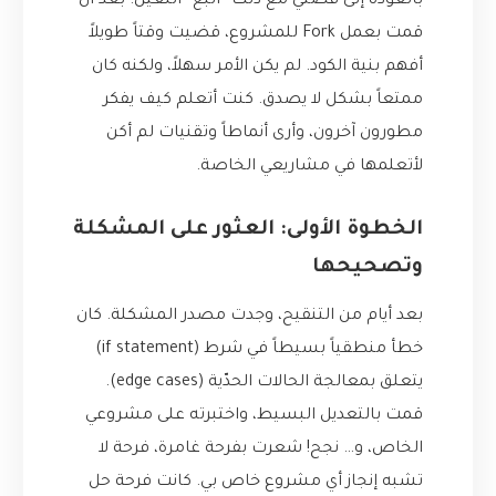
بالعودة إلى قصتي مع ذلك “البَغ” اللعين. بعد أن
قمت بعمل Fork للمشروع، قضيت وقتاً طويلاً
أفهم بنية الكود. لم يكن الأمر سهلاً، ولكنه كان
ممتعاً بشكل لا يصدق. كنت أتعلم كيف يفكر
مطورون آخرون، وأرى أنماطاً وتقنيات لم أكن
لأتعلمها في مشاريعي الخاصة.
الخطوة الأولى: العثور على المشكلة
وتصحيحها
بعد أيام من التنقيح، وجدت مصدر المشكلة. كان
خطأ منطقياً بسيطاً في شرط (if statement)
يتعلق بمعالجة الحالات الحدّية (edge cases).
قمت بالتعديل البسيط، واختبرته على مشروعي
الخاص، و… نجح! شعرت بفرحة غامرة، فرحة لا
تشبه إنجاز أي مشروع خاص بي. كانت فرحة حل