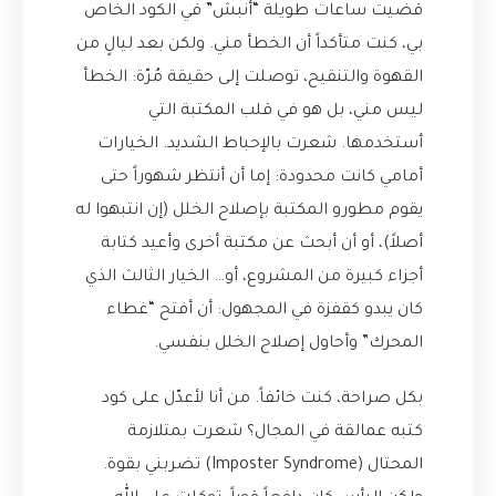
قضيت ساعات طويلة “أنبش” في الكود الخاص
بي، كنت متأكداً أن الخطأ مني. ولكن بعد ليالٍ من
القهوة والتنقيح، توصلت إلى حقيقة مُرّة: الخطأ
ليس مني، بل هو في قلب المكتبة التي
أستخدمها. شعرت بالإحباط الشديد. الخيارات
أمامي كانت محدودة: إما أن أنتظر شهوراً حتى
يقوم مطورو المكتبة بإصلاح الخلل (إن انتبهوا له
أصلاً)، أو أن أبحث عن مكتبة أخرى وأعيد كتابة
أجزاء كبيرة من المشروع، أو… الخيار الثالث الذي
كان يبدو كقفزة في المجهول: أن أفتح “غطاء
المحرك” وأحاول إصلاح الخلل بنفسي.
بكل صراحة، كنت خائفاً. من أنا لأعدّل على كود
كتبه عمالقة في المجال؟ شعرت بمتلازمة
المحتال (Imposter Syndrome) تضربني بقوة.