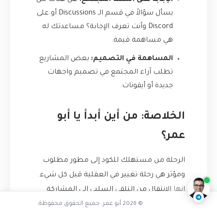
الإجابة على أسئلة المجتمع:
هل هناك من
يسأل سؤالاً في قسم الـ Discussions أو على
Discord وأنت تعرف الإجابة؟ مساعدتك له
هي مساهمة قيمة.
المساهمة في التصميم:
بعض المشاريع
تطلب آراء المجتمع في تصميم واجهات
جديدة أو أيقونات.
الخلاصة: من أين أبدأ يا أبو
عمر؟
ما هي أكبر فائدة من المساهمة
الرحلة من مستهلك للكود إلى مطور مطلوب
ناقشنا على تليجرام
@AbuOmarTech_bot
ومؤثر هي رحلة تغيير في العقلية قبل كل شيء.
إنها الانتقال من التلقي السلبي إلى المشاركة
© 2026 أبو عمر. جميع الحقوق محفوظة.
الفعالة. المصادر المفتوحة ليست مجرد كود، بل