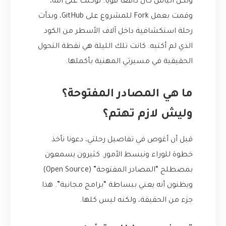
ولكن اليأس كان دافعاً قوياً. توكلت على الله،
وقمت بعمل Fork للمشروع على GitHub، وبدأت
رحلة استكشافية داخل آلاف الأسطر من الكود
الذي لم أكتبه. كانت تلك الليلة هي نقطة التحول
الحقيقية في مسيرتي المهنية بأكملها.
ما هي المصادر المفتوحة؟
وليش لازم تهتم؟
قبل أن أغوص في تفاصيل رحلتي، دعونا نأخذ
خطوة للوراء ونبسط الأمور. كثيرون يسمعون
بمصطلح “المصادر المفتوحة” (Open Source)
ويظنون أنه يعني ببساطة “برامج مجانية”. هذا
جزء من الحقيقة، ولكنه ليس كلها.