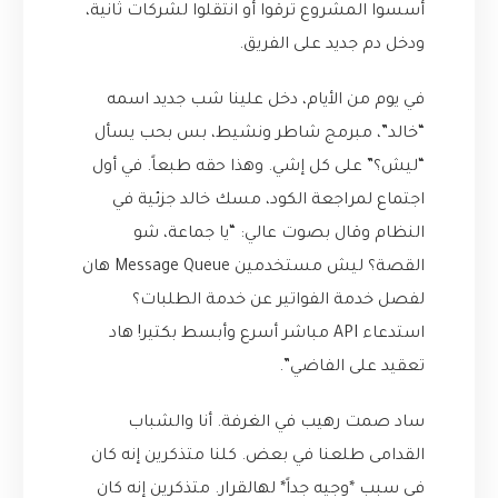
أسسوا المشروع ترقوا أو انتقلوا لشركات ثانية،
ودخل دم جديد على الفريق.
في يوم من الأيام، دخل علينا شب جديد اسمه
“خالد”، مبرمج شاطر ونشيط، بس بحب يسأل
“ليش؟” على كل إشي. وهذا حقه طبعاً. في أول
اجتماع لمراجعة الكود، مسك خالد جزئية في
النظام وقال بصوت عالي: “يا جماعة، شو
القصة؟ ليش مستخدمين Message Queue هان
لفصل خدمة الفواتير عن خدمة الطلبات؟
استدعاء API مباشر أسرع وأبسط بكتير! هاد
تعقيد على الفاضي”.
ساد صمت رهيب في الغرفة. أنا والشباب
القدامى طلعنا في بعض. كلنا متذكرين إنه كان
في سبب *وجيه جداً* لهالقرار. متذكرين إنه كان