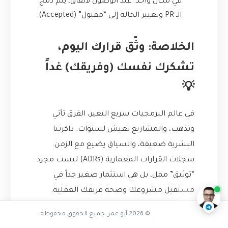
في مكان واحد. عند الوصول لاتفاق، يتم دمج
الـ PR وتغيير الحالة إلى “مقبول” (Accepted).
الخلاصة: وثّق قرارك اليوم،
تشكرك نفسك (وفريقك) غداً
💡
في عالم البرمجيات سريع التغير، الفرق تأتي
وتذهب، والمشاريع تعيش لسنوات. ذاكرتنا
البشرية ضعيفة، والسياق يضيع مع الزمن.
هل ADRs تناسب كل المشاريع
سجلات القرارات المعمارية (ADRs) ليست مجرد
ناقشنا على تليجرام
@AbuOmarTech_bot
“توثيق” ممل، بل هي استثمار صغير جداً في
مستقبل مشروعك وصحة فريقك العقلية.
© 2026 أبو عمر. جميع الحقوق محفوظة.
إنها الأداة التي تحول الأسئلة المحبطة مثل “ليش