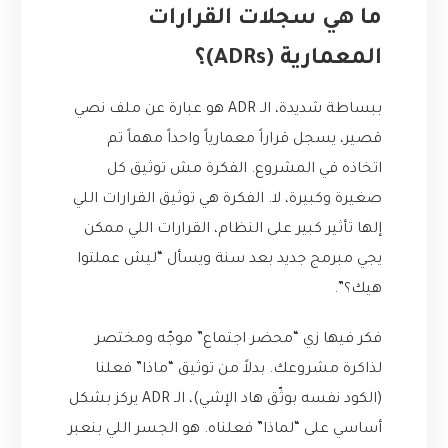
ما هي سجلات القرارات
المعمارية (ADRs)؟
ببساطة شديدة، الـ ADR هو عبارة عن ملف نصي
قصير، يسجل قراراً معمارياً واحداً مهماً تم
اتخاذه في المشروع. الفكرة مش توثيق كل
صغيرة وكبيرة، لا. الفكرة هي توثيق القرارات اللي
إلها تأثير كبير على النظام، القرارات اللي ممكن
يجي مبرمج جديد بعد سنة ويسأل “ليش عملتوا
هيك؟”.
فكر فيها زي “محضر اجتماع” موجّه ومختصر
لذاكرة مشروعك. بدلاً من توثيق “ماذا” فعلنا
(الكود نفسه بوثّق هاد الإشي)، الـ ADR يركز بشكل
أساسي على “لماذا” فعلناه. هو الجسر اللي بنعبر