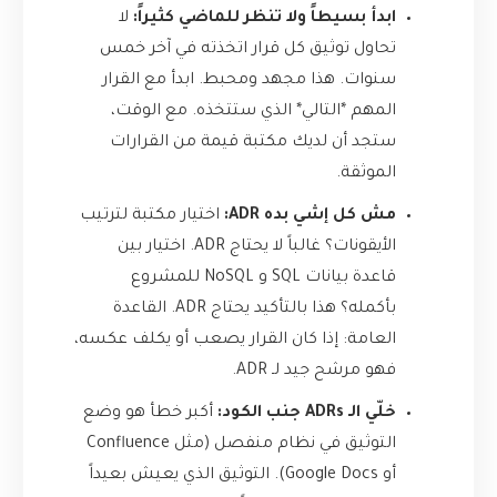
ابدأ بسيطاً ولا تنظر للماضي كثيراً:
لا
تحاول توثيق كل قرار اتخذته في آخر خمس
سنوات. هذا مجهد ومحبط. ابدأ مع القرار
المهم *التالي* الذي ستتخذه. مع الوقت،
ستجد أن لديك مكتبة قيمة من القرارات
الموثقة.
مش كل إشي بده ADR:
اختيار مكتبة لترتيب
الأيقونات؟ غالباً لا يحتاج ADR. اختيار بين
قاعدة بيانات SQL و NoSQL للمشروع
بأكمله؟ هذا بالتأكيد يحتاج ADR. القاعدة
العامة: إذا كان القرار يصعب أو يكلف عكسه،
فهو مرشح جيد لـ ADR.
خلّي الـ ADRs جنب الكود:
أكبر خطأ هو وضع
التوثيق في نظام منفصل (مثل Confluence
أو Google Docs). التوثيق الذي يعيش بعيداً