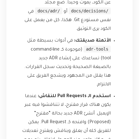
عن الكود، يموت وحيداً. ضع مجلد
/docs/adr
/docs/decisions
أو
في
نفس مستودع Git. هكذا، كل من يعمل على
الكود يرى التوثيق.
الأتمتة صديقتك:
في أدوات بسيطة مثل
adr-tools
(موجودة كـ command-line
tool) تساعدك على إنشاء ADR جديد
بالصيغة الصحيحة وتحديث سجل القرارات.
هذا يقلل من المجهود ويشجع الفريق على
الالتزام.
استخدم الـ Pull Requests للنقاش:
عندما
يكون هناك قرار مقترح، لا تتناقشوا فيه عبر
الإيميل. أنشئ ADR جديد بحالة “مقترح”
(Proposed) وافتحه كـ Pull Request. يمكن
للفريق كله أن يعلق ويناقش ويقترح تعديلات