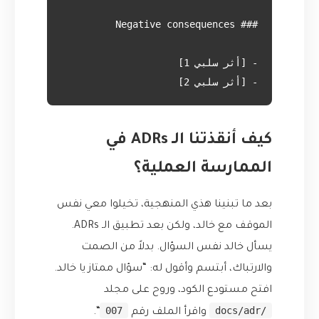
- [أثر سلبي 2]

كيف أنقذتنا الـ ADRs في
الممارسة العملية؟
بعد ما تبنينا هذي المنهجية، تخيلوا معي نفس
الموقف مع خالد، ولكن بعد تطبيق الـ ADRs.
يسأل خالد نفس السؤال. بدلاً من الصمت
والارتباك، أبتسم وأقول له: “سؤال ممتاز يا خالد.
افتح مستودع الكود، وروح على مجلد
007
/docs/adr
واقرأ الملف رقم
“.