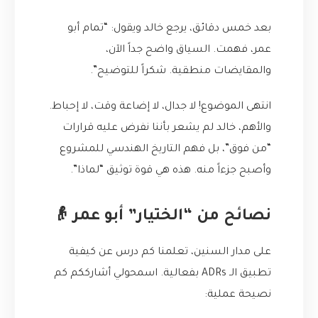
بعد خمس دقائق، يرجع خالد ويقول: “تمام أبو
عمر، فهمت. السياق واضح جداً الآن،
والمقايضات منطقية. شكراً للتوضيح”.
انتهى الموضوع! لا جدال، لا إضاعة وقت، لا إحباط.
والأهم، خالد لم يشعر بأننا نفرض عليه قرارات
“من فوق”، بل فهم التاريخ الهندسي للمشروع
وأصبح جزءاً منه. هذه هي قوة توثيق “لماذا”.
نصائح من “الختيار” أبو عمر 👴
على مدار السنين، تعلمنا كم درس عن كيفية
تطبيق الـ ADRs بفعالية. اسمحولي أشارككم كم
نصيحة عملية: