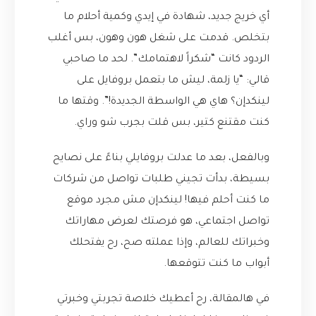
أي خريج جديد، شهادة في إيدي وكمية أحلام ما
بتخلص. قدمت على شغل هون وهون، بس أغلب
الردود كانت “شكراً لاهتمامك”. لحد ما صاحبي
قالي: “يا زلمة، ليش ما بتعمل بروفايل على
لينكدإن؟ هاي هي الواسطة الجديدة!”. وقتها ما
كنت مقتنع كتير، بس قلت بجرب شو وراي.
وبالفعل، بعد ما عدلت بروفايلي بناءً على نصايح
بسيطة، بدأت تجيني طلبات تواصل من شركات
ما كنت أحلم فيها! لينكدإن مش مجرد موقع
تواصل اجتماعي، هو فرصتك لعرض مهاراتك
وخبراتك للعالم، وإذا عملته صح، رح يفتحلك
أبواب ما كنت تتوقعها.
في هالمقالة، رح أعطيك خلاصة تجربتي وخبرتي