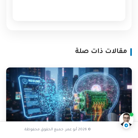
مقالات ذات صلة
ماذا يميز البروفايل الجذاب
ناقشنا على تليجرام
@AbuOmarTech_bot
© 2026 أبو عمر. جميع الحقوق محفوظة.