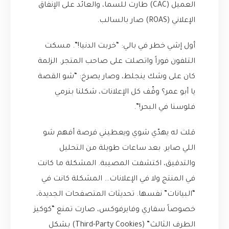
العميل (CAC) طارت للسما، والعائد على الإنفاق
الإعلاني (ROAS) صار بالسالب.
أول إشي خطر في بالي: “خربت الدنيا!”. مسكت
التلفون فوراً واتصلت على صاحب المتجر. الزلمة
كان على وشك ينجلط، وصار يصرخ: “شو القصة
يا أبو عمر؟ وقّف كل الإعلانات، شكلنا بنرمي
فلوسنا في البحر!”.
قلت له يهدّي شوي ويعطيني فرصة أفهم شو
اللي صاير. بعد ساعات طويلة من التحليل
والتدقيق، اكتشفت المصيبة. المشكلة ما كانت
في المنتج ولا في الإعلانات… المشكلة كانت في
“البيانات” نفسها. تحديثات المتصفحات الجديدة،
خصوصاً سفاري وفايرفوكس، صارت تمنع “كوكيز
الطرف الثالث” (Third-Party Cookies) بشكل