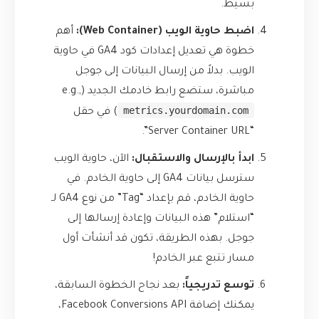
بسيط.
اضبط حاوية الويب (Web Container):
أهم
خطوة هي تعديل إعدادات كود GA4 في حاوية
الويب. بدلاً من إرسال البيانات إلى جوجل
مباشرة، ستضع رابط خادمك الجديد (e.g.,
metrics.yourdomain.com
) في حقل
“Server Container URL”.
ابدأ بالإرسال والاستقبال:
الآن، حاوية الويب
سترسل بيانات GA4 إلى حاوية الخادم. في
حاوية الخادم، قم بإعداد “Tag” من نوع GA4 لـ
“استلام” هذه البيانات وإعادة إرسالها إلى
جوجل. بهذه الطريقة، تكون قد أنشأت أول
مسار تتبع عبر الخادم!
توسع تدريجياً:
بعد نجاح الخطوة السابقة،
يمكنك إضافة Facebook Conversions API،