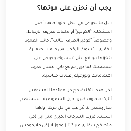
يجب أن نحزن على موتها؟
قبل ما نخوض في الحل، خلونا نفهم أصل
المشكلة. “الكوكيز” أو ملفات تعريف الارتباط،
وخصوصاً “كوكيز الطرف الثالث”، كانت العمود
الفقري للتسويق الرقمي. هي ملفات صغيرة
بتخزنها مواقع مثل فيسبوك وجوجل على
متصفحك لما تزور موقع ثاني، عشان تعرف
اهتماماتك وتورجيك إعلانات مناسبة.
لكن هذه التقنية، مع كل فوائدها للمسوقين،
أثارت مخاوف كبيرة حول الخصوصية. المستخدم
صار يشعر إنه مُراقب في كل حركة. ولهذا
السبب، قررت الشركات الكبرى مثل آبل (في
متصفح سفاري عبر ITP) وموزيلا (في فايرفوكس