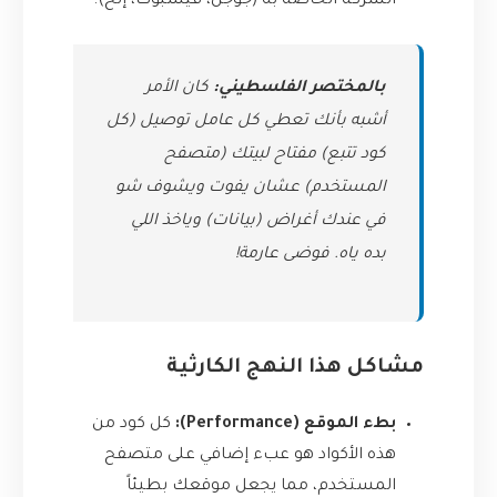
الشركة الخاصة به (جوجل، فيسبوك، إلخ).
بالمختصر الفلسطيني:
كان الأمر
أشبه بأنك تعطي كل عامل توصيل (كل
كود تتبع) مفتاح لبيتك (متصفح
المستخدم) عشان يفوت ويشوف شو
في عندك أغراض (بيانات) وياخذ اللي
بده ياه. فوضى عارمة!
مشاكل هذا النهج الكارثية
بطء الموقع (Performance):
كل كود من
هذه الأكواد هو عبء إضافي على متصفح
المستخدم، مما يجعل موقعك بطيئاً