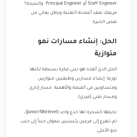
Staff Engineer أو Principal Engineer. والنتيجة؟
فريقك يفقد أعمدته التقنية ويظل يعاني من
نقص الخبرة.
الحل: إنشاء مسارات نمو
متوازية
الحل الذي أنقذنا هو تبني فكرة بسيطة لكنها
ثورية: إنشاء مسارين وظيفيين متوازيين
ومتساويين في القيمة والأهمية: مسار إداري
ومسار تقني (فردي).
تخيلها كشجرة لها جذع واحد (Junior/Mid-level)،
ثم تتفرع إلى فرعين رئيسيين ينموان جنباً إلى جنب
نحو الأعلى: