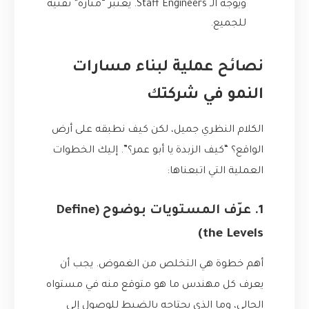
ويوجه الـ Staff Engineers. يعتبر “منارة” تقنية
للجميع.
نصائح عملية لبناء مسارات
النمو في شركتك
الكلام النظري جميل، لكن كيف نطبقه على أرض
الواقع؟ “كيف الزبدة يا أبو عمر؟”. إليك الخطوات
العملية التي اتبعناها:
1. عرّف المستويات بوضوح (Define
the Levels)
أهم خطوة هي التخلص من الغموض. يجب أن
يعرف كل مهندس ما هو متوقع منه في مستواه
الحالي، وما الذي يحتاجه بالضبط للوصول إلى