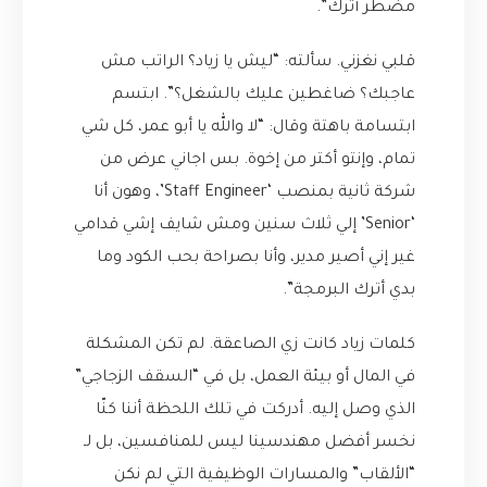
مضطر أترك”.
قلبي نغزني. سألته: “ليش يا زياد؟ الراتب مش
عاجبك؟ ضاغطين عليك بالشغل؟”. ابتسم
ابتسامة باهتة وقال: “لا والله يا أبو عمر، كل شي
تمام، وإنتو أكتر من إخوة. بس اجاني عرض من
شركة ثانية بمنصب ‘Staff Engineer’، وهون أنا
‘Senior’ إلي ثلاث سنين ومش شايف إشي قدامي
غير إني أصير مدير، وأنا بصراحة بحب الكود وما
بدي أترك البرمجة”.
كلمات زياد كانت زي الصاعقة. لم تكن المشكلة
في المال أو بيئة العمل، بل في “السقف الزجاجي”
الذي وصل إليه. أدركت في تلك اللحظة أننا كنّا
نخسر أفضل مهندسينا ليس للمنافسين، بل لـ
“الألقاب” والمسارات الوظيفية التي لم نكن