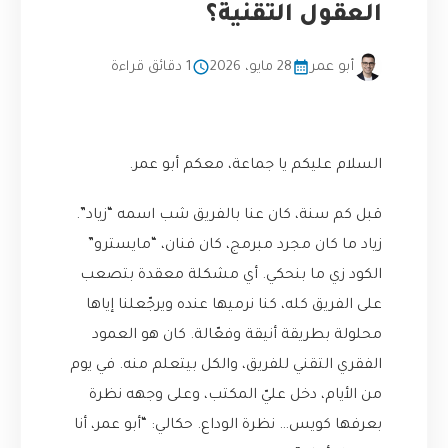
العقول التقنية؟
أبو عمر
28 مايو، 2026
1 دقائق قراءة
السلام عليكم يا جماعة، معكم أبو عمر.
قبل كم سنة، كان عنا بالفريق شب اسمه “زياد”.
زياد ما كان مجرد مبرمج، كان فنان، “مايسترو”
الكود زي ما بنحكي. أي مشكلة معقدة بتصعب
على الفريق كله، كنا نرميها عنده ويرجّعلنا إياها
محلولة بطريقة أنيقة وفعّالة. كان هو العمود
الفقري التقني للفريق، والكل بيتعلم منه. في يوم
من الأيام، دخل عليّ المكتب، وعلى وجهه نظرة
بعرفها كويس… نظرة الوداع. حكالي: “أبو عمر، أنا