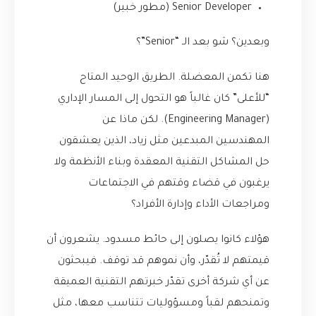
Senior Developer (مطور خبير)
وبعدين؟ شو بعد الـ “Senior”؟
هنا تكمن المعضلة. الطريق الوحيد المتاح
“للأعلى” كان غالباً هو التحول إلى المسار الإداري
(Engineering Manager). لكن ماذا عن
المهندسين المبدعين مثل زياد، الذين يعشقون
حل المشاكل التقنية المعقدة وبناء الأنظمة ولا
يرغبون في قضاء وقتهم في الاجتماعات
ومراجعات الأداء وإدارة الأفراد؟
هؤلاء كانوا يصلون إلى حائط مسدود. يشعرون أن
قيمتهم لا تُقدّر، وأن نموهم قد توقف. فيبحثون
عن أي شركة أخرى تقدّر خبرتهم التقنية العميقة
وتمنحهم لقباً ومسؤوليات تتناسب معها، مثل