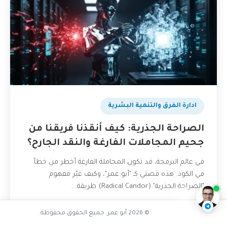
ادارة الفرق والتنمية البشرية
الصراحة الجذرية: كيف أنقذنا فريقنا من
جحيم المجاملات الفارغة والنقد الجارح؟
تفاعل مع الذكاء الاصطناعي
في عالم البرمجة، قد تكون المجاملة الفارغة أخطر من خطأ
ناقشنا على تليجرام
@AbuOmarTech_bot
في الكود. هذه قصتي كـ "أبو عمر"، وكيف غيّر مفهوم
"الصراحة الجذرية" (Radical Candor) طريقة...
1 مايو، 2026
قراءة المزيد
© 2026 أبو عمر. جميع الحقوق محفوظة.