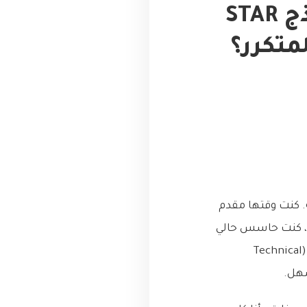
مقابلاتي كانت كارثية: كيف أنقذني نموذج STAR
متكرر؟
 كنت وقتها مقدم
ً، كنت حاسس حالي
“قدها وقدود”، عندي خبرة منيحة ومشاريعي بتحكي عني. دخلت المقابلة التقنية الأولى (Technical