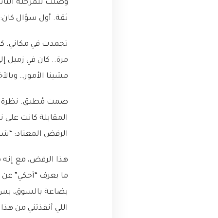
ثقة. أول سؤال كان: 
تجمدت في مكاني. كل 
مرة.. كان في زميل إ
مشينا الأمور… وبالآخ
صمت مُطبق. نظرة مد
المقابلة كانت على 
الرفض المعتاد: “شك
هذا الرفض، مع إنه م
ما بعرف “أحكي” عن ش
بضاعة بالسوق، بس 
اللي أنقذتني من هذا ال