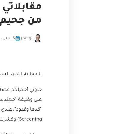
من جحيم ا
أبو عمر
6 أبريل، 2026
يا جماعة الخير، السل
خلوني أحكيلكم قصة
على وظيفة “مهندس ب
Screening) وكسّرت الدنيا، حليت مسائل الخوارزميات زي اللي بحل واجب رياضيات سهل.