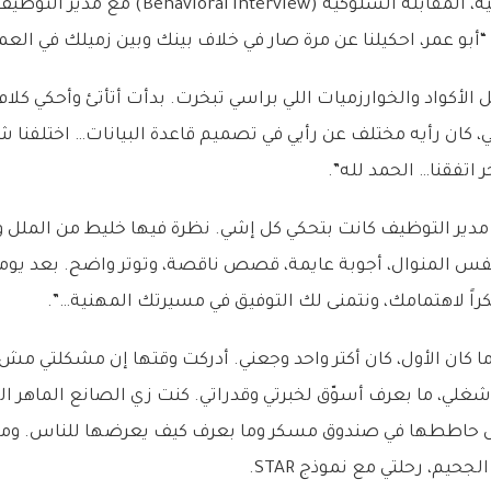
وصلت للمرحلة الثانية، المقابلة السلوكية ( Interview
“أبو عمر، احكيلنا عن مرة صار في خلاف بينك وبين زميلك في العم
الأكواد والخوارزميات اللي براسي تبخرت. بدأت أتأتئ وأحكي كلام
لي، كان رأيه مختلف عن رأيي في تصميم قاعدة البيانات… اختلفن
ر اتفقنا… الحمد لله”.
ير التوظيف كانت بتحكي كل إشي. نظرة فيها خليط من الملل وخي
نفس المنوال، أجوبة عايمة، قصص ناقصة، وتوتر واضح. بعد يومي
راً لاهتمامك، ونتمنى لك التوفيق في مسيرتك المهنية…”.
ا كان الأول، كان أكتر واحد وجعني. أدركت وقتها إن مشكلتي مش 
غلي، ما بعرف أسوّق لخبرتي وقدراتي. كنت زي الصانع الماهر ا
حاططها في صندوق مسكر وما بعرف كيف يعرضها للناس. ومن 
جحيم، رحلتي مع نموذج STAR.