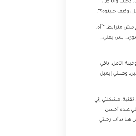
Behavioral) مع مدير التوظيف. دخلت وأنا كلي
ل، وكيف حليتوه؟”.
 مش مترابط: “آآه..
ا شوي… بس يعني…
بة الأمل. باقي
ن، وصلني إيميل
تقنية، مشكلتي إني
للي عنده أحسن
هنا بدأت رحلتي