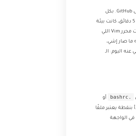
لكن الحمد لله، كنت عامل حساب يوم زي هاد. تذكرت “القلعة الرقمية” اللي بانيها على GitHub. بكل
هدوء، استعرت لابتوب زميلي، فتحت الطرفية (Terminal)، كتبت كم أمر… وفي أقل من 5 دقائق، كانت بيئة
العمل تبعتي قدامي بكل تفاصيلها: نفس الـ prompt الملون في الـ Zsh، نفس إعدادات محرر Vim اللي
ي وكأنه ما صار إشي،
نه اليوم: الـ
.bashrc
أو
وماك (Unix-like)، أي ملف يبدأ بنقطة يعتبر ملفًا
تك في الواجهة