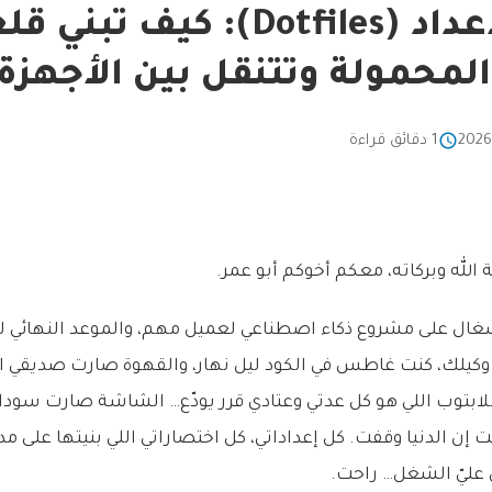
ملفات الإعداد (Dotfiles): كيف تب
المحمولة وتتنقل بين الأجهزة 
1 دقائق قراءة
الله وبركاته، معكم أخوكم أبو عمر.
ال على مشروع ذكاء اصطناعي لعميل مهم، والموعد النهائي ل
ه وكيلك، كنت غاطس في الكود ليل نهار، والقهوة صارت صديقي ا
للابتوب اللي هو كل عدتي وعتادي قرر يودّع… الشاشة صارت سود
ن الدنيا وقفت. كل إعداداتي، كل اختصاراتي اللي بنيتها على مد
 عليّ الشغل… راحت.