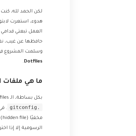
وسلمت المشروع في وق
.
Dotfiles
ما هي ملفات الإعداد (Dotfiles)؟
بكل بساطة، الـ Dotfiles هي ملفات إعدادات عادية، لكن اسمها يبدأ بنقطة (dot)، زي
.gitconfig
مخ
الرسومية إلا إذا اخ