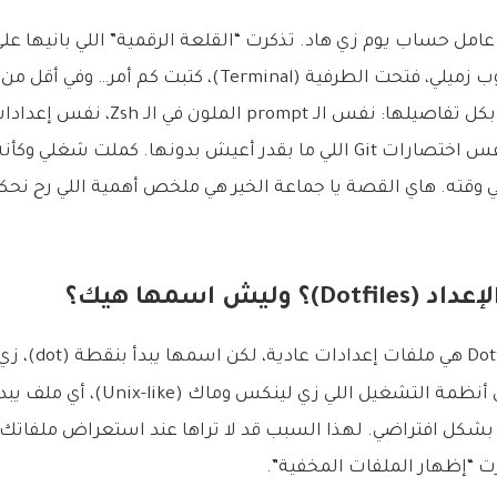
حافظها عن غيب، نفس اختصارات Git اللي ما بقدر أعيش بدونها. كملت شغل
ته. هاي القصة يا جماعة الخير هي ملخص أهمية اللي رح نحكي ع
 وليش اسمها هيك؟
. في أنظمة التشغيل اللي زي لينكس 
فيًا (hidden file) بشكل افتراضي. لهذا السبب قد لا تراها عند استعراض ملفا
ترت “إظهار الملفات المخفية”.