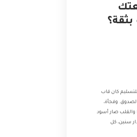
ني قلعتك
بثقة؟
لتسليم كان قاب
لصدوق. وفجأة،
ا والقلب صار أسود
ار سنين، كل