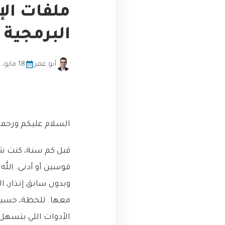
البرمجية 
أبو عمر
18 مايو، 2026
السلام عليكم ورحمة 
قبل كم سنة، كنت شغ
قوسين أو أدنى. الل
وبدون سابق إنذار، ا
معها. للحظة، حسيت إ
الأدوات اللي بتسهل