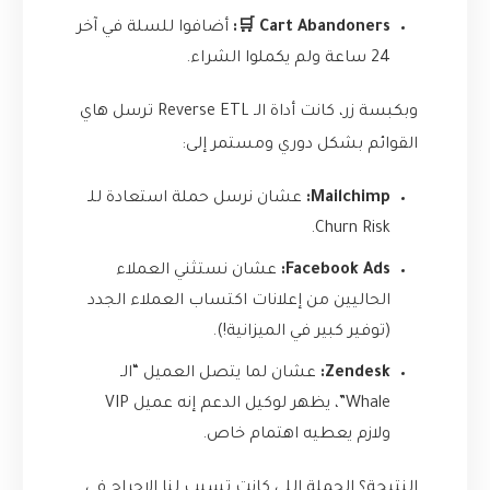
Cart Abandoners 🛒:
أضافوا للسلة في آخر
24 ساعة ولم يكملوا الشراء.
وبكبسة زر، كانت أداة الـ Reverse ETL ترسل هاي
القوائم بشكل دوري ومستمر إلى:
Mailchimp:
عشان نرسل حملة استعادة للـ
Churn Risk.
Facebook Ads:
عشان نستثني العملاء
الحاليين من إعلانات اكتساب العملاء الجدد
(توفير كبير في الميزانية!).
Zendesk:
عشان لما يتصل العميل “الـ
Whale”، يظهر لوكيل الدعم إنه عميل VIP
ولازم يعطيه اهتمام خاص.
النتيجة؟ الحملة اللي كانت تسبب لنا الإحراج في