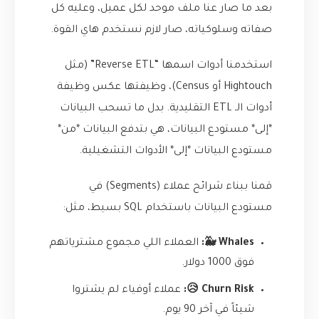
بعد ما صار عنا ملف موحد لكل عميل، وعليه كل
صفاته وسلوكياته، صار لازم نستخدم هاي القوة.
استخدمنا أدوات اسمها “Reverse ETL” (مثل
Hightouch أو Census)، وظيفتها عكس وظيفة
أدوات الـ ETL التقليدية. بدل ما تسحب البيانات
*إلى* مستودع البيانات، هي بتدفع البيانات *من*
مستودع البيانات *إلى* الأدوات التشغيلية.
قمنا ببناء شرائح عملاء (Segments) في
مستودع البيانات باستخدام SQL بسيط، مثل:
Whales 🐳:
العملاء اللي مجموع مشترياتهم
فوق 1000 دولار.
Churn Risk 😥:
عملاء أوفياء لم يشتروا
شيئاً في آخر 90 يوم.