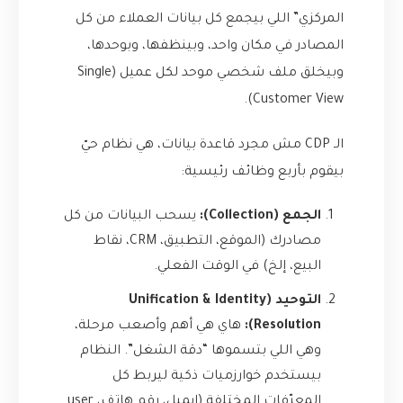
المركزي” اللي بيجمع كل بيانات العملاء من كل
المصادر في مكان واحد، وبينظفها، وبوحدها،
وبيخلق ملف شخصي موحد لكل عميل (Single
Customer View).
الـ CDP مش مجرد قاعدة بيانات، هي نظام حيّ
بيقوم بأربع وظائف رئيسية:
الجمع (Collection):
يسحب البيانات من كل
مصادرك (الموقع، التطبيق، CRM، نقاط
البيع، إلخ) في الوقت الفعلي.
التوحيد (Unification & Identity
Resolution):
هاي هي أهم وأصعب مرحلة،
وهي اللي بتسموها “دقة الشغل”. النظام
بيستخدم خوارزميات ذكية ليربط كل
المعرّفات المختلفة (إيميل، رقم هاتف، user