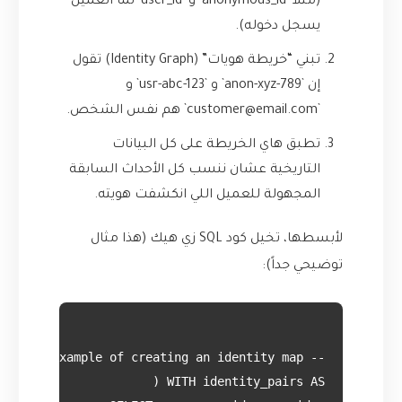
(مثلاً `anonymous_id` و `user_id` لما العميل
يسجل دخوله).
تبني “خريطة هويات” (Identity Graph) تقول
إن `anon-xyz-789` و `usr-abc-123` و
`customer@email.com` هم نفس الشخص.
تطبق هاي الخريطة على كل البيانات
التاريخية عشان ننسب كل الأحداث السابقة
المجهولة للعميل اللي انكشفت هويته.
لأبسطها، تخيل كود SQL زي هيك (هذا مثال
توضيحي جداً):