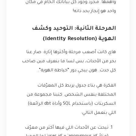
وأهمها. مجرد وجود كل بياناتك الخام في مكان
واحد هو إنجاز بحد ذاته!
المرحلة الثانية: التوحيد وكشف
الهوية (Identity Resolution)
هاي كانت أصعب مرحلة وأكثرها إثارة. صار عنا
بحر من الأحداث، بس لسا ما بنعرف مين صاحب
كل حدث. هون بيجي دور “خياطة الهوية”.
الفكرة هي بناء جدول يربط كل المعرّفات
المختلفة بنفس الشخص. كتبنا مجموعة من
السكربتات (باستخدام SQL وأداة dbt الرائعة)
اللي بتعمل التالي:
تبحث عن الأحداث اللي فيها أكثر من معرّف