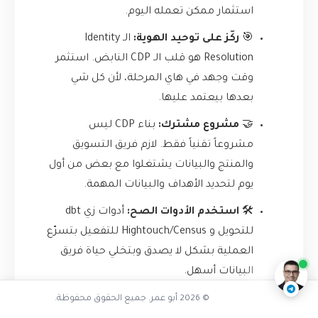
استثمار ممكن تعمله اليوم.
🎯
ركّز على توحيد الهوية:
الـ Identity
Resolution هو قلب الـ CDP النابض. استثمر
وقت وجهد في هاي المرحلة، لأن كل شي
بعدها بيعتمد عليها.
🤝
مشروع مشترك:
بناء CDP ليس
مشروعاً تقنياً فقط. لازم فريق التسويق
والمنتج والبيانات يشتغلوا مع بعض من أول
يوم لتحديد الأهداف والبيانات المهمة.
تفاعل مع الذكاء الاصطناعي
🛠️
استخدم الأدوات الصح:
أدوات زي dbt
للتحويل و Hightouch/Census للتفعيل بتسرّع
ناقشنا على تليجرام
@AbuOmarTech_bot
العملية بشكل لا يصدق وبتخلي حياة فريق
البيانات أسهل.
🚀
ابدأ صغيرًا، ثم توسع:
لا تحاول تبني كل
© 2026 أبو عمر. جميع الحقوق محفوظة.