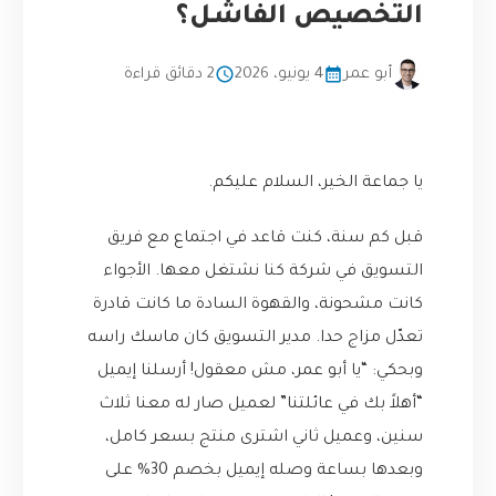
التخصيص الفاشل؟
أبو عمر
4 يونيو، 2026
2 دقائق قراءة
يا جماعة الخير، السلام عليكم.
قبل كم سنة، كنت قاعد في اجتماع مع فريق
التسويق في شركة كنا نشتغل معها. الأجواء
كانت مشحونة، والقهوة السادة ما كانت قادرة
تعدّل مزاج حدا. مدير التسويق كان ماسك راسه
وبحكي: “يا أبو عمر، مش معقول! أرسلنا إيميل
“أهلاً بك في عائلتنا” لعميل صار له معنا ثلاث
سنين، وعميل ثاني اشترى منتج بسعر كامل،
وبعدها بساعة وصله إيميل بخصم 30% على