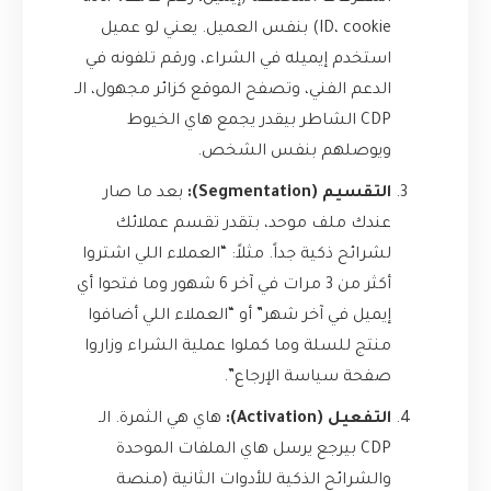
ID، cookie) بنفس العميل. يعني لو عميل
استخدم إيميله في الشراء، ورقم تلفونه في
الدعم الفني، وتصفح الموقع كزائر مجهول، الـ
CDP الشاطر بيقدر يجمع هاي الخيوط
ويوصلهم بنفس الشخص.
التقسيم (Segmentation):
بعد ما صار
عندك ملف موحد، بتقدر تقسم عملائك
لشرائح ذكية جداً. مثلاً: “العملاء اللي اشتروا
أكثر من 3 مرات في آخر 6 شهور وما فتحوا أي
إيميل في آخر شهر” أو “العملاء اللي أضافوا
منتج للسلة وما كملوا عملية الشراء وزاروا
صفحة سياسة الإرجاع”.
التفعيل (Activation):
هاي هي الثمرة. الـ
CDP بيرجع يرسل هاي الملفات الموحدة
والشرائح الذكية للأدوات الثانية (منصة