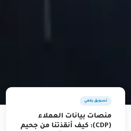
تسويق رقمي
منصات بيانات العملاء
(CDP): كيف أنقذتنا من جحيم