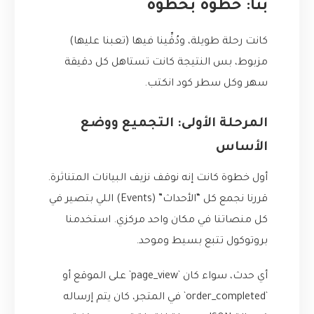
بنا: خطوة بخطوة
كانت رحلة طويلة، ودُقِّينا فيها (تعبنا عليها)
مزبوط، بس النتيجة كانت تستاهل كل دقيقة
سهر وكل سطر كود انكتب.
المرحلة الأولى: التجميع ووضع
الأساس
أول خطوة كانت إنه نوقف نزيف البيانات المتناثرة.
قررنا نجمع كل “الأحداث” (Events) اللي بتصير في
كل منصاتنا في مكان واحد مركزي. استخدمنا
بروتوكول تتبع بسيط وموحد.
أي حدث، سواء كان `page_view` على الموقع أو
`order_completed` في المتجر، كان يتم إرساله