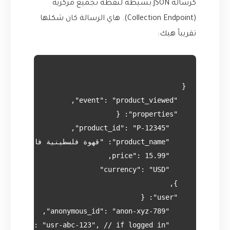
كرسالة JSON بسيطة لنقطة تجميع مركزية
(Collection Endpoint). هاي الرسالة كان شكلها
تقريباً هيك: