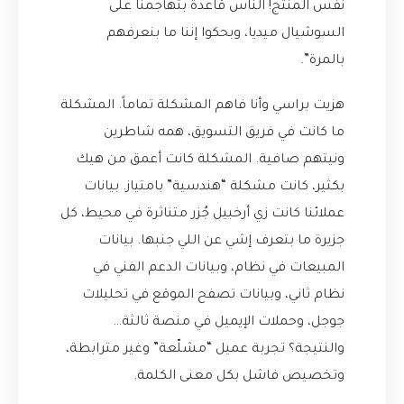
نفس المنتج! الناس قاعدة بتهاجمنا على
السوشيال ميديا، وبحكوا إننا ما بنعرفهم
بالمرة”.
هزيت براسي وأنا فاهم المشكلة تماماً. المشكلة
ما كانت في فريق التسويق، همه شاطرين
ونيتهم صافية. المشكلة كانت أعمق من هيك
بكثير، كانت مشكلة “هندسية” بامتياز. بيانات
عملائنا كانت زي أرخبيل جُزر متناثرة في محيط، كل
جزيرة ما بتعرف إشي عن اللي جنبها. بيانات
المبيعات في نظام، وبيانات الدعم الفني في
نظام ثاني، وبيانات تصفح الموقع في تحليلات
جوجل، وحملات الإيميل في منصة ثالثة…
والنتيجة؟ تجربة عميل “مشلّعة” وغير مترابطة،
وتخصيص فاشل بكل معنى الكلمة.