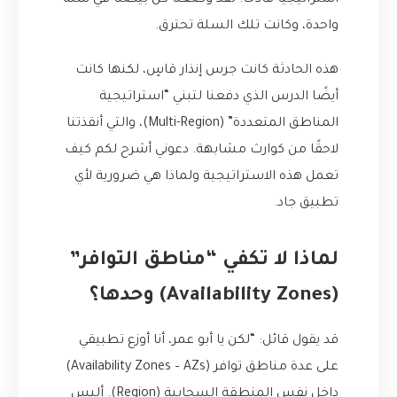
استراتيجيًا فادحًا: لقد وضعنا كل بيضنا في سلة
واحدة، وكانت تلك السلة تحترق.
هذه الحادثة كانت جرس إنذار قاسٍ، لكنها كانت
أيضًا الدرس الذي دفعنا لتبني “استراتيجية
المناطق المتعددة” (Multi-Region)، والتي أنقذتنا
لاحقًا من كوارث مشابهة. دعوني أشرح لكم كيف
تعمل هذه الاستراتيجية ولماذا هي ضرورية لأي
تطبيق جاد.
لماذا لا تكفي “مناطق التوافر”
(Availability Zones) وحدها؟
قد يقول قائل: “لكن يا أبو عمر، أنا أوزع تطبيقي
على عدة مناطق توافر (Availability Zones – AZs)
داخل نفس المنطقة السحابية (Region). أليس