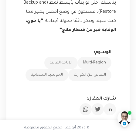
يناسبك. حتى لو بدأت بأبسط نمط (Backup and
Restore)، فستكون في وضع أفضل بكثير مما
كنت عليه. وتذكر دائمًا مقولة أجدادنا:
“يا خوي،
الوقاية خير من قنطار علاج”
.
الوسوم:
Multi-Region
الإتاحة العالية
التعافي من الكوارث
الحوسبة السحابية
كيف نجت الشركة
شارك المقال:
ناقشنا على تليجرام
@AbuOmarTech_bot
© 2026 أبو عمر. جميع الحقوق محفوظة.