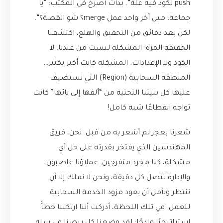
push لكود فيه علّة”. بدأت أصرخ في المكتب: “يا
جماعة، مين آخر واحد عمل merge؟ شو القصة؟”.
لكن بعد دقائق من التحقيق والهلع، اكتشفنا
الحقيقة المرة: المشكلة ليست من عندنا. لا
الكود ولا الإعدادات. المشكلة كانت أكبر بكثير…
المنطقة السحابية (Region) التي نستضيف
عليها كل بنيتنا التحتية من “ألفها إلى يائها” كانت
تواجه انقطاعًا شبه كامل!
شعرنا بعجز لم أشعر به من قبل. نحن، فريق
المهندسين الذي يفتخر بقدرته على حل أي
مشكلة، كنا مجرد متفرجين. عملاؤنا غاضبون،
والإدارة تتصل كل دقيقة، ونحن لا نملك إلا أن
ننتظر ونأمل أن يعود مزود الخدمة السحابية
للعمل. في تلك اللحظة، أدركت أننا ارتكبنا خطأً