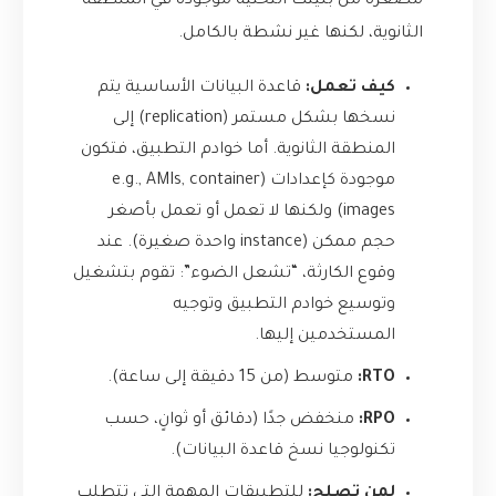
مصغرة من بنيتك التحتية موجودة في المنطقة
الثانوية، لكنها غير نشطة بالكامل.
كيف تعمل:
قاعدة البيانات الأساسية يتم
نسخها بشكل مستمر (replication) إلى
المنطقة الثانوية. أما خوادم التطبيق، فتكون
موجودة كإعدادات (e.g., AMIs, container
images) ولكنها لا تعمل أو تعمل بأصغر
حجم ممكن (instance واحدة صغيرة). عند
وقوع الكارثة، “تشعل الضوء”: تقوم بتشغيل
وتوسيع خوادم التطبيق وتوجيه
المستخدمين إليها.
RTO:
متوسط (من 15 دقيقة إلى ساعة).
RPO:
منخفض جدًا (دقائق أو ثوانٍ، حسب
تكنولوجيا نسخ قاعدة البيانات).
لمن تصلح:
للتطبيقات المهمة التي تتطلب