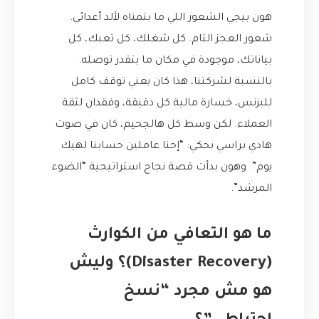
هون بيجي الشعور اللي ما بتمناه لألد أعدائي.
شعور العجز التام. كل شغلك، كل تعبك، كل
بياناتك، موجودة في مكان ما بتقدر توصله.
بالنسبة لشركتنا، هذا كان يعني توقف كامل
للبزنس، خسارة مالية كل دقيقة، وفقدان لثقة
العملاء. لكن وسط كل هالجحيم، كان في صوت
هادي براسي بحكي: “إحنا عاملين حسابنا لهيك
يوم”. وهون بدأت قصة نجاح استراتيجية “الضوء
المرشد”.
ما هو التعافي من الكوارث
(Disaster Recovery)؟ وليش
هو مش مجرد “نسخ