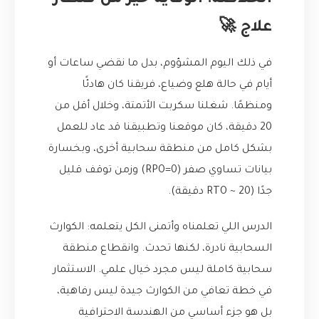
الخلاصة: الوقاية خير من قنطار
علاج 🚀
في ذلك اليوم المشؤوم، بدل ما نقضي ساعات أو
أيام في حالة هلع وضياع، فريقنا كان هادئًا
ومنظمًا. شغلنا سكربت الأتمتة، وخلال أقل من
20 دقيقة، كان موقعنا وتطبيقنا قد عاد للعمل
بشكل كامل من منطقة سحابية أخرى، وبخسارة
بيانات تساوي صفر (RPO=0) وزمن توقف قليل
جدًا (RTO ~ 20 دقيقة).
الدرس اللي تعلمناه وأتمنى الكل يتعلمه: الكوارث
السحابية نادرة، لكنها تحدث. وانقطاع منطقة
سحابية كاملة ليس مجرد خيال علمي. الاستثمار
في خطة تعافي من الكوارث جيدة ليس رفاهية،
بل هو جزء أساسي من الهندسة الاحترافية