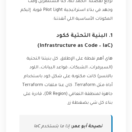
نرجع لقصتنا. الحمد لله، كنا مستثمرين وقت
وجهد في بناء استراتيجية Pilot Light قوية. إليكم
المكونات الأساسية اللي أنقذتنا:
1. البنية التحتية ككود
(Infrastructure as Code – IaC)
هاي أهم نقطة على الإطلاق. كل بنيتنا التحتية
(السيرفرات، الشبكات، قواعد البيانات، اللود
بالانسر) كانت مكتوبة على شكل كود باستخدام
أداة مثل Terraform. كان عنا ملفات Terraform
جاهزة لمنطقة التعافي (DR Region)، قادرة على
بناء كل شي بضغطة زر.
نصيحة أبو عمر:
إذا ما بتستخدم IaC