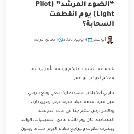
“الضوء المرشد” (Pilot
Light) يوم انقطعت
السحابة؟
أبو عمر
4 يونيو، 2026
1 دقائق قراءة
يا جماعة، السلام عليكم ورحمة الله وبركاته،
معكم أخوكم أبو عمر.
خلوني أحكيلكم قصة صارت معي ومع فريقي
قبل فترة، قصة فيها شوية توتر، وعرق بارد،
وبالآخر درس مهم جدًا في عالم الحوسبة
السحابية. كان يوم ثلاثاء عادي، الصبحيات، الواحد
بيشرب قهوته وبيراجع مهام اليوم. فجأة، وبدون