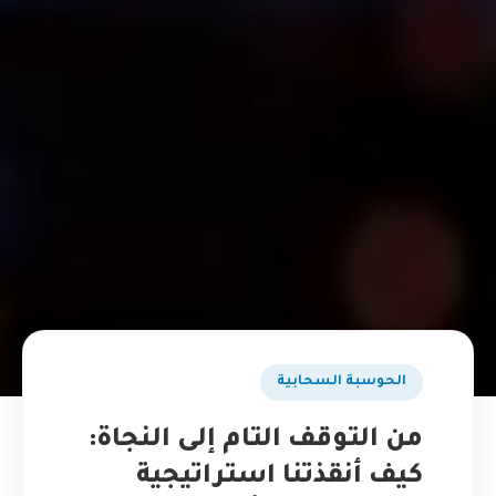
الحوسبة السحابية
من التوقف التام إلى النجاة:
كيف أنقذتنا استراتيجية