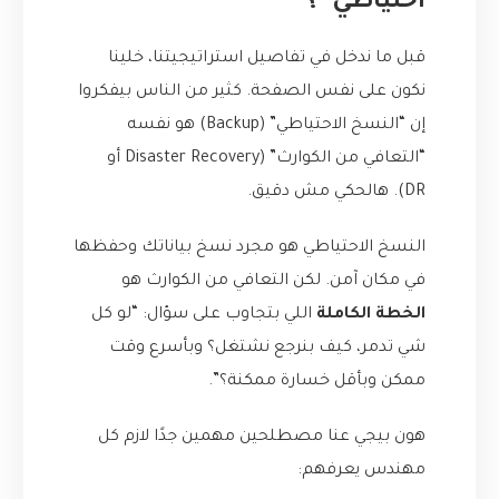
احتياطي”؟
قبل ما ندخل في تفاصيل استراتيجيتنا، خلينا
نكون على نفس الصفحة. كثير من الناس بيفكروا
إن “النسخ الاحتياطي” (Backup) هو نفسه
“التعافي من الكوارث” (Disaster Recovery أو
DR). هالحكي مش دقيق.
النسخ الاحتياطي هو مجرد نسخ بياناتك وحفظها
في مكان آمن. لكن التعافي من الكوارث هو
الخطة الكاملة
اللي بتجاوب على سؤال: “لو كل
شي تدمر، كيف بنرجع نشتغل؟ وبأسرع وقت
ممكن وبأقل خسارة ممكنة؟”.
هون بيجي عنا مصطلحين مهمين جدًا لازم كل
مهندس يعرفهم: