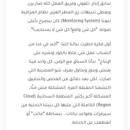
سابق إنذار، تلفوني وفريق العمل كله صار يرن
ويعطي تنبيهات زي المطر الغزير. نظام المراقبة
تبعنا (Monitoring System) كان بيصرخ بأعلى
صوته: “كل شي واقع! كل شي لا يستجيب!”.
أول فكرة خطرت ببالنا كلنا: “أكيد في حدا من
الشباب عمل شي غلط بالكود ونشره على
الإنتاج”. بدأنا السباق مع الزمن، كل واحد فينا
يفتش ويدور ويحاول يعرف شو المصيبة اللي
صارت. لكن بعد دقائق من الفحص والتدقيق،
اكتشفنا الحقيقة المرة: المشكلة مش منّا،
المشكلة أكبر بكثير. المنطقة السحابية (Cloud
Region) الكاملة اللي عليها كل بنيتنا التحتية من
سيرفرات وقواعد بيانات… ببساطة “ماتت” أو
انقطعت عن الخدمة.