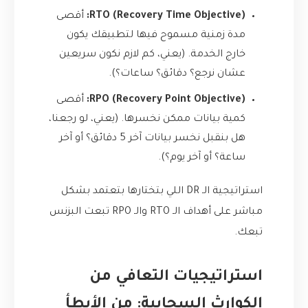
RTO (Recovery Time Objective):
أقصى
مدة زمنية مسموح فيها لتطبيقك يكون
خارج الخدمة. (يعني، كم لازم نكون سريعين
عشان نرجع؟ دقائق؟ ساعات؟).
RPO (Recovery Point Objective):
أقصى
كمية بيانات ممكن نخسرها. (يعني، لو رجعنا،
هل بنقبل نخسر بيانات آخر 5 دقائق؟ أو آخر
ساعة؟ أو آخر يوم؟).
استراتيجية الـ DR اللي بتختارها بتعتمد بشكل
مباشر على أهداف الـ RTO والـ RPO تبعت البزنس
تبعك.
استراتيجيات التعافي من
الكوارث السحابية: من الأبطأ