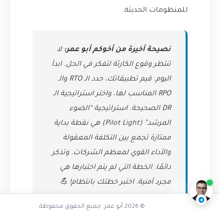
للمنظومات الحديثة.
نصيحة أخيرة من أخوكم أبو عمر:
لا
تنتظر وقوع الكارثة لتفكر في الحل. ابدأ
اليوم. قيم تطبيقاتك، حدد الـ RTO والـ
RPO المناسب لها، واختر استراتيجية الـ
DR الصحيحة. استراتيجية “الضوء
المرشد” (Pilot Light) هي نقطة بداية
ممتازة تجمع بين التكلفة المعقولة
تفاعل مع الذكاء الاصطناعي
والأداء القوي لمعظم الشركات. وتذكر
ناقشنا على تليجرام
@AbuOmarTech_bot
دائمًا: الخطة التي لم يتم اختبارها هي
مجرد أمنية. اختبر خطتك بانتظام! 💪
© 2026 أبو عمر. جميع الحقوق محفوظة.