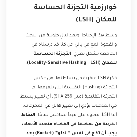
خوارزمية التجزئة الحساسة
للمكان (LSH)
وسط هذا الإحباط، وبعد ليالٍ طويلة من البحث
والقهوة، لمع في بالي حل كنا قد درسناه في
الجامعة بشكل نظري:
التجزئة الحساسة
للمكان (Locality-Sensitive Hashing – LSH)
.
فكرة LSH عبقرية في بساطتها. هي عكس
التجزئة (Hashing) التقليدية اللي بنعرفها. في
التجزئة التقليدية (مثل SHA-256)، أي تغيير بسيط
في المدخلات يؤدي إلى تغيير هائل في المخرجات.
أما LSH، فتقوم على مبدأ معاكس تمامًا:
النقاط
القريبة من بعضها في الفضاء متعدد الأبعاد،
يجب أن تقع في نفس “الدلو” (Bucket) بعد