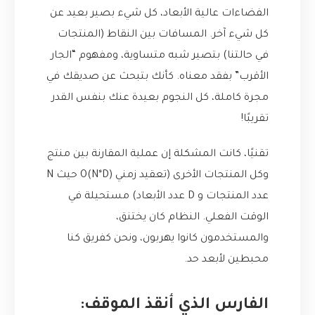
الفضاءات عالية الأبعاد، كل شيء بصير بعيد عن
كل شيء آخر. المسافات بين النقاط (المنتجات
في حالتنا) بتصير شبه متساوية، ومفهوم “الجار
الأقرب” بفقد معناه. كأنك بتبحث عن صديقك في
مجرة كاملة، كل النجوم بعيدة عنك بنفس القدر
تقريبًا!
تقنيًا، كانت المشكلة إن عملية المقارنة بين منتج
وكل المنتجات الأخرى (تعقيد زمني O(N*D) حيث N
عدد المنتجات و D عدد الأبعاد) مستحيلة في
الوقت الفعلي. النظام كان يختنق،
والمستخدمون كانوا يهربون، ونحن كفريق كنا
محبطين لأبعد حد.
الفارس الذي أنقذ الموقف: