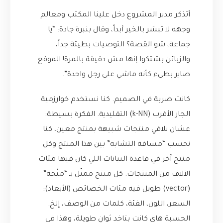
أتذكر مدير المشروع دخل علينا المكتب ومعالم
وجهه لا تبشر بالخير أبداً، وقال بنبرة جادة: “يا
جماعة، شو القصة؟ التوصيات بطيئة جداً،
والزبائن بشتكوا إنها مش دقيقة بالمرة! الموقع
صاير بطيء كأنه ماشي على رجل واحدة”.
كانت ضربة في الصميم. كنا نستخدم خوارزمية
الجار الأقرب (k-NN) التقليدية. الفكرة بسيطة:
عشان نلاقي منتجات شبيهة بمنتج معين، كنا
نحسب “مسافة التشابه” بين هذا المنتج وكل
منتج آخر في قاعدة البيانات اللي كان فيها مئات
الآلاف من المنتجات. كل منتج ممثّل بـ “متّجه”
(vector) طويل فيه مئات الخصائص (الأبعاد):
السعر، اللون، الفئة، كلمات من الوصف، إلخ.
الحسبة هاي كانت بتاخد ثوانٍ طويلة، وهذا في