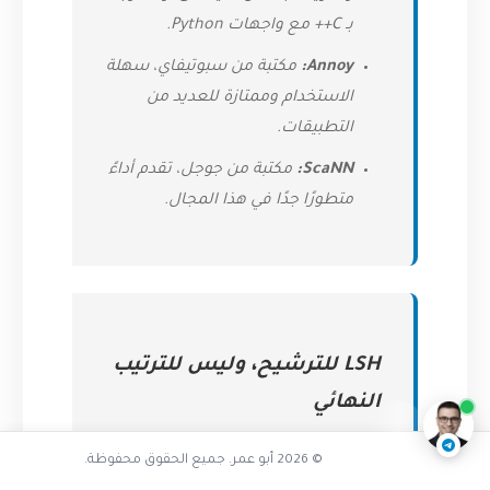
بـ C++ مع واجهات Python.
Annoy:
مكتبة من سبوتيفاي، سهلة
الاستخدام وممتازة للعديد من
التطبيقات.
ScaNN:
مكتبة من جوجل، تقدم أداءً
متطورًا جدًا في هذا المجال.
تفاعل مع الذكاء الاصطناعي
LSH للترشيح، وليس للترتيب
ناقشنا على تليجرام
@AbuOmarTech_bot
النهائي
تذكر دائمًا أن LSH وظيفتها الأساسية
© 2026 أبو عمر. جميع الحقوق محفوظة.
هي تقليص نطاق البحث بسرعة. بعد