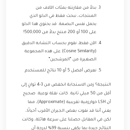
بدلاً من مقارنته بمئات الآلاف من
المنتجات، نبحث فقط في الدلو الذي
يحمل نفس البصمة. قد يحتوي هذا الدلو
على 100 أو 200 منتج بدلاً من 500,000!
الآن فقط، نقوم بحساب التشابه الدقيق
(Cosine Similarity) على هذه المجموعة
الصغيرة من “المرشحين”.
نعرض أفضل 5 أو 10 نتائج للمستخدم.
النتيجة؟ زمن الاستجابة انخفض من 3-4 ثوانٍ إلى
أقل من 50 ميلي ثانية. كانت نقلة نوعية. صحيح
أن LSH خوارزمية تقريبية (Approximate)، مما
يعني أننا قد نفوت بعض الجيران الأقرب أحيانًا،
لكن في المقابل حصلنا على سرعة هائلة، وكانت
النتائج جيدة بما يكفي بنسبة 99% لدرجة أن