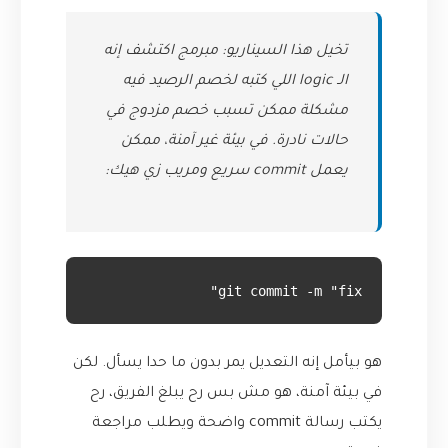
تخيل هذا السيناريو: مبرمج اكتشف إنه
الـ logic اللي كتبه لخصم الرصيد فيه
مشكلة ممكن تسبب خصم مزدوج في
حالات نادرة. في بيئة غير آمنة، ممكن
يعمل commit سريع ومريب زي هيك:
git commit -m "fix"
هو بيأمل إنه التعديل يمر بدون ما حدا يسأل. لكن
في بيئة آمنة، هو مش بس رح يبلغ الفريق، رح
يكتب رسالة commit واضحة ويطلب مراجعة