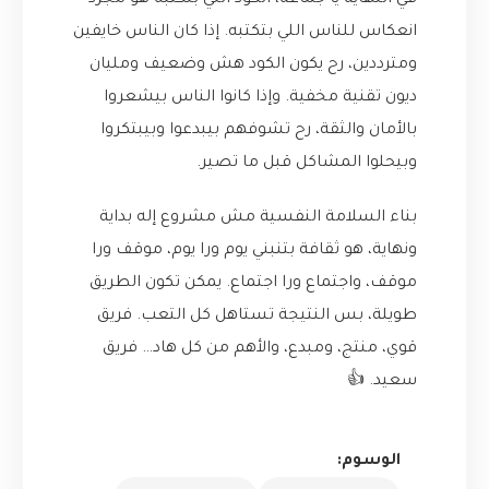
في النهاية يا جماعة، الكود اللي بنكتبه هو مجرد
انعكاس للناس اللي بتكتبه. إذا كان الناس خايفين
ومترددين، رح يكون الكود هش وضعيف ومليان
ديون تقنية مخفية. وإذا كانوا الناس بيشعروا
بالأمان والثقة، رح تشوفهم بيبدعوا وبيبتكروا
وبيحلوا المشاكل قبل ما تصير.
بناء السلامة النفسية مش مشروع إله بداية
ونهاية، هو ثقافة بتنبني يوم ورا يوم، موقف ورا
موقف، واجتماع ورا اجتماع. يمكن تكون الطريق
طويلة، بس النتيجة تستاهل كل التعب. فريق
قوي، منتج، ومبدع، والأهم من كل هاد… فريق
سعيد. 👍
الوسوم: