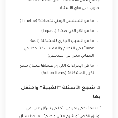
اجتماع مش هدفه نحدد مين المذنب، هدفه
نجاوب على هاي الأسئلة:
ما هو التسلسل الزمني للأحداث؟ (Timeline)
ما هو الأثر الذي حدث؟ (Impact)
ما هو السبب الجذري للمشكلة (Root
Cause) في النظام والعمليات؟ (لاحظ: في
النظام، مش في الشخص)
ما هي الإجراءات اللي رح نعملها عشان نمنع
تكرار المشكلة؟ (Action Items)
3. شجع الأسئلة “الغبية” واحتفل
بها
أنا دايماً بحكي لفريقي: “ما في سؤال غبي، في
توثيق ناقص أو شرح مش واضح”. لما حدا يسأل