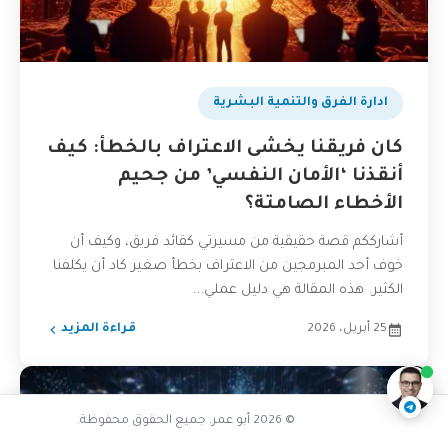
ادارة الفرق والتنمية البشرية
كان فريقنا يخشى الاعتراف بالخطأ: كيف
أنقذنا ‘الأمان النفسي’ من جحيم
الأخطاء الصامتة؟
أشارككم قصة حقيقية من مسيرتي كقائد فريق، وكيف أن
خوف أحد المبرمجين من الاعتراف بخطأ صغير كاد أن يكلفنا
تفاعل مع الذكاء الاصطناعي
الكثير. هذه المقالة هي دليل عملي...
25 أبريل، 2026
قراءة المزيد
ناقشنا على تليجرام
@AbuOmarTech_bot
© 2026 أبو عمر. جميع الحقوق محفوظة.