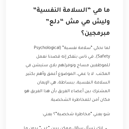
ما هي “السلامة النفسية”
وليش هي مش “دلع”
مبرمجين؟
لما نحكي “سلامة نفسية” (Psychological
Safety)، في ناس بتفكر إنه قصدنا نعمل
للموظفين مساج ونوفرلهم بلاي ستيشن في
المكتب. لا يا عمي، الموضوع أعمق وأهم بكثير.
السلامة النفسية، ببساطة، هي الإيمان
المشترك بين أعضاء الفريق بأن هذا الفريق هو
مكان آمن للمخاطرة الشخصية.
شو يعني “مخاطرة شخصية”؟ يعني:
إنك تسأل سؤال ممكن يبين “غبي” بدون ما