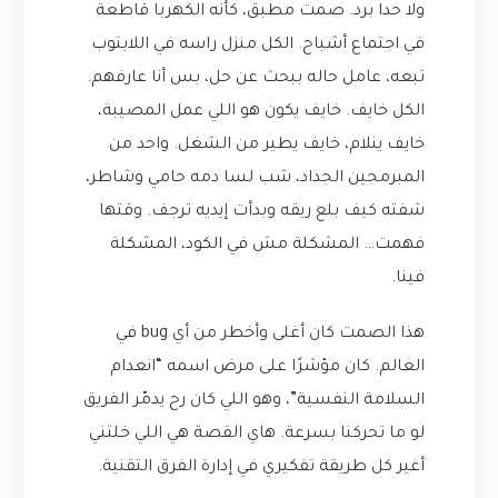
ولا حدا برد. صمت مطبق، كأنه الكهربا قاطعة
في اجتماع أشباح. الكل منزل راسه في اللابتوب
تبعه، عامل حاله ببحث عن حل، بس أنا عارفهم.
الكل خايف. خايف يكون هو اللي عمل المصيبة،
خايف ينلام، خايف يطير من الشغل. واحد من
المبرمجين الجداد، شب لسا دمه حامي وشاطر،
شفته كيف بلع ريقه وبدأت إيديه ترجف. وقتها
فهمت… المشكلة مش في الكود، المشكلة
فينا.
هذا الصمت كان أغلى وأخطر من أي bug في
العالم. كان مؤشرًا على مرض اسمه “انعدام
السلامة النفسية”، وهو اللي كان رح يدمّر الفريق
لو ما تحركنا بسرعة. هاي القصة هي اللي خلتني
أغير كل طريقة تفكيري في إدارة الفرق التقنية.