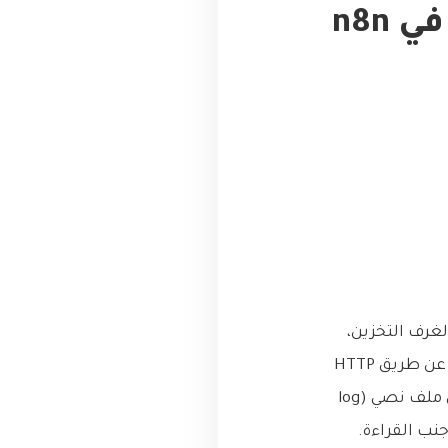
من الصفر: كيف تبني Trigger مخصص في n8n
غرف التخزين،
نظام “عتيق” لكن شغال زي الساعة. المشكلة كانت إنه هالنظام ما بيبعث بياناته لا عن طريق HTTP
Webhook ولا عنده API حديثة. كل اللي بيعمله هو إنه بيكتب قراءة الحرارة الجديدة في ملف نصي (log