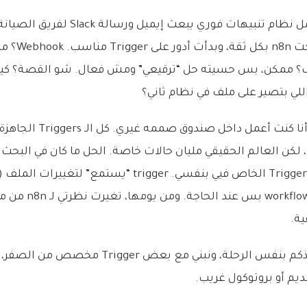
المدير طلب مني أعمل نظام تنبيهات فوري يبعث إيم
لي بتصير على ملف في نظام ثاني؟
هنا أدركت الحقيقة: أنا كنت أعمل داخل صند
Listener) ويفجّر الـ orkflow
ة.
في هالمقالة، راح آخذكم بنفس الرحلة، ونبني مع بعض
يم أو بروتوكول غريب.