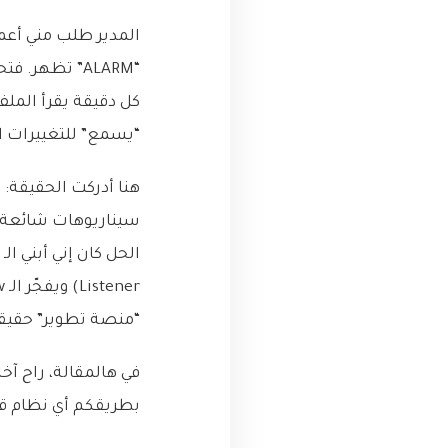
“يسمع” للتغييرات ال
“منصة تطوير” حقيقي
بطريقكم أي نظام قد