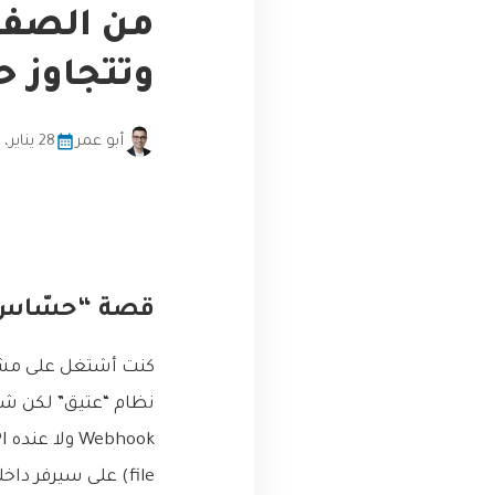
وتتجاوز ح
أبو عمر
28 يناير، 2026
قصة “حسّاس ال
كنت أشتغل على مشرو
file) على سيرفر داخلي كل دقيقة. إذا الحرارة تجاوزت حد معين، بيكتب كلمة “ALARM” جنب القراءة.