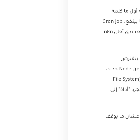
يل ورسالة Slack لفريق الصيانة أول ما كلمة
“ALARM” تظهر. فتحت n8n بكل ثقة، وبدأت أدور على Trigger مناسب. Webhook؟ ما بينفع. Cron Job
كل دقيقة يقرأ الملف؟ ممكن، بس حسيته حل “ترقيعي” ومش فعال. شو القصة؟ كيف بدي أخلي n8n
وق صممه غيري. كل الـ Triggers الجاهزة بتفترض
سيناريوهات شائعة، لكن العالم الحقيقي مليان حالات خاصة. الحل ما كان في البحث عن Node جديد،
الحل كان إني أبني الـ Trigger الخاص فيي بنفسي. trigger “يستمع” لتغييرات الملف (File System
w بس عند الحاجة. ومن يومها، تغيرت نظرتي لـ n8n من مجرد “أداة” إلى
 Trigger مخصص من الصفر، عشان ما يوقف