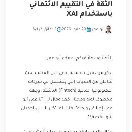
الثقة في التقييم الائتماني
باستخدام XAI
أبو عمر
29 مايو، 2026
1 دقائق قراءة
يا أهلاً وسهلاً فيكم، معكم أبو عمر.
بذكر مرة، قبل كم سنة، جاني على المكتب شبّ
شاطر، من الشباب اللي بتشتغل في شركات
التكنولوجيا المالية (Fintech) الناشئة، وجهه
مخطوف لونه ومحتار. قعد وقال لي: “يا عمي أبو
عمر، إحنا في ورطة”. قلت له: “خير يا ابني، احكيلي
شو القصة؟”.