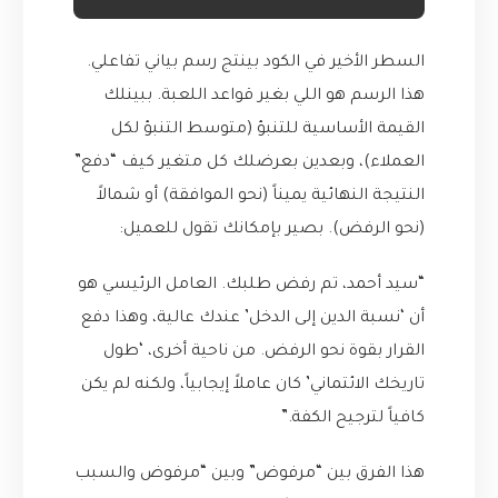
السطر الأخير في الكود بينتج رسم بياني تفاعلي.
هذا الرسم هو اللي بغير قواعد اللعبة. ببينلك
القيمة الأساسية للتنبؤ (متوسط التنبؤ لكل
العملاء)، وبعدين بعرضلك كل متغير كيف “دفع”
النتيجة النهائية يميناً (نحو الموافقة) أو شمالاً
(نحو الرفض). بصير بإمكانك تقول للعميل:
“سيد أحمد، تم رفض طلبك. العامل الرئيسي هو
أن ‘نسبة الدين إلى الدخل’ عندك عالية، وهذا دفع
القرار بقوة نحو الرفض. من ناحية أخرى، ‘طول
تاريخك الائتماني’ كان عاملاً إيجابياً، ولكنه لم يكن
كافياً لترجيح الكفة.”
هذا الفرق بين “مرفوض” وبين “مرفوض والسبب