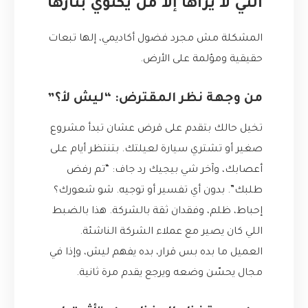
التي لا يراها إلا من يكتوي بنارها
المشكلة مش مجرد فضول أكاديمي، إلها تبعات
حقيقية ومؤلمة على الأرض.
من وجهة نظر المقترض: “ليش لأ؟”
تخيل حالك بتقدم على قرض عشان تبدأ مشروع
صغير أو تشتري سيارة لعيلتك. بتنتظر أيام على
أعصابك، وآخر شي بيجيك رد جاف: “تم رفض
طلبك”. بدون أي تفسير أو توجيه. شو شعورك؟
إحباط، ظلم، وفقدان ثقة بالشركة. هذا بالضبط
اللي كان يصير مع عملاء الشركة الناشئة.
العميل ما بده بس قرار، بده يفهم ليش، وإذا في
مجال يحسّن وضعه ويرجع يقدم مرة ثانية.