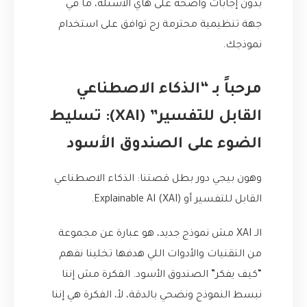
بدون إجابات واضحة على هاي الأسئلة، ما في
جهة تنظيمية محترمة رح توافق على استخدام
نموذجك.
مرحباً بـ “الذكاء الاصطناعي
القابل للتفسير” (XAI): تسليط
الضوء على الصندوق الأسود
وهون بيجي دور بطل قصتنا: الذكاء الاصطناعي
القابل للتفسير أو Explainable AI (XAI).
الـ XAI مش نموذج جديد، هو عبارة عن مجموعة
من التقنيات والأدوات اللي هدفها تخلينا نفهم
“كيف يفكر” الصندوق الأسود. الفكرة مش إننا
نبسط النموذج ونضحي بالدقة، لأ، الفكرة هي إننا