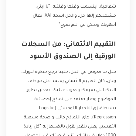
شفافية. ابتسمت وقتها وقلتله: “يا ابني،
مشكلتكم إلها حل، والحل اسمه XAI. تعال
أقهويك ونحكي في الموضوع”.
التقييم الائتماني: من السجلات
الورقية إلى الصندوق الأسود
قبل ما نغوص في الحل، خلينا نرجع خطوة للوراء.
زمان، كان التقييم الائتماني يعتمد على موظف
البنك اللي بعرفك وبعرف عيلتك. بعدين تطور
الموضوع وصار يعتمد على نماذج إحصائية
بسيطة، زي الانحدار اللوجستي (Logistic
Regression). هاي النماذج كانت واضحة وسهلة
التفسير، يعني بنقدر نقول بالضبط إنه “كل زيادة