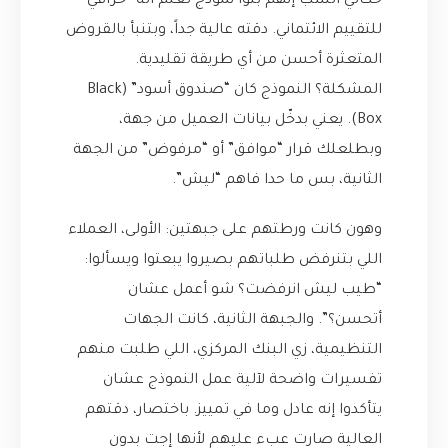
حكالي الشب إنهم بنوا نموذج تعلم آلة “خرافي”
للتقييم الائتماني. دقته عالية جداً، وبتنبأ بالقروض
المتعثرة أحسن من أي طريقة تقليدية.
المشكلة؟ النموذج كان “صندوق أسود” (Black
Box). يعني بدخّل بيانات العميل من جهة،
وبطلعلك قرار “موافق” أو “مرفوض” من الجهة
الثانية، بس ما حدا فاهم “ليش”.
وهون كانت ورطتهم على جبهتين: الأولى، العملاء
اللي بتنرفض طلباتهم بصيروا يبعتوا ويسألوا:
“طيب ليش انرفضت؟ شو أعمل عشان
أتحسن؟”. والجبهة الثانية، كانت الجهات
التنظيمية، زي البنك المركزي، اللي طلبت منهم
تفسيرات واضحة لآلية عمل النموذج عشان
يتأكدوا إنه عادل وما في تمييز. باختصار، دقتهم
العالية صارت عبء عليهم لأنها إجت بدون