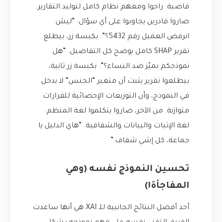
فاضية. راحوا ومعهم نظام كامل لتوليد التقارير.
صاروا قادرين يجاوبوا على أي سؤال: “ليش
انرفض العميل رقم 5432؟”. بكبسة زر، بيطلع
تقرير SHAP كامل يوضح كل التفاصيل. “هل
نموذجكم بميّز ضد النساء؟”. بكبسة زر ثانية،
بيطلعوا تقرير يثبت أن متغير “الجنس” لا يدخل
في النموذج، وأن التوزيعات الإحصائية للقرارات
متوازنة. من الآخر، صاروا يتكلموا لغة المنظم:
لغة الإثبات والبيانات والشفافية. “هاي الدليل يا
جماعة، كل إشي شفاف.”
تحسين النموذج نفسه (وهي
المفاجأة!)
أحد أفضل النتائج الجانبية للـ XAI هي أنها ساعدت