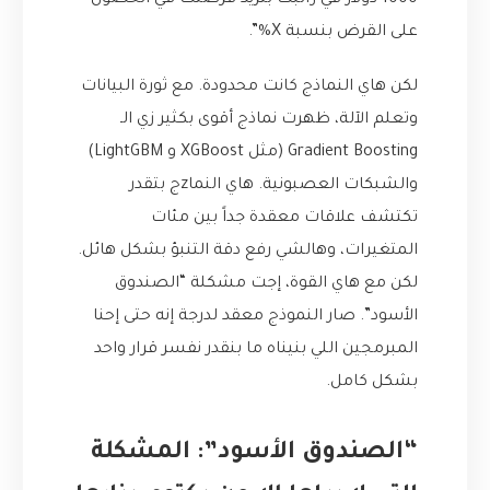
1000 دولار في راتبك بتزيد فرصتك في الحصول
على القرض بنسبة X%”.
لكن هاي النماذج كانت محدودة. مع ثورة البيانات
وتعلم الآلة، ظهرت نماذج أقوى بكثير زي الـ
Gradient Boosting (مثل XGBoost و LightGBM)
والشبكات العصبونية. هاي النماzج بتقدر
تكتشف علاقات معقدة جداً بين مئات
المتغيرات، وهالشي رفع دقة التنبؤ بشكل هائل.
لكن مع هاي القوة، إجت مشكلة “الصندوق
الأسود”. صار النموذج معقد لدرجة إنه حتى إحنا
المبرمجين اللي بنيناه ما بنقدر نفسر قرار واحد
بشكل كامل.
“الصندوق الأسود”: المشكلة