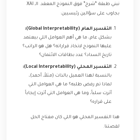
نبني طبقة “شرح” فوق النموذج المعقد. الـ XAI
بجاوب على سؤالين رئيسيين:
التفسير العام (Global Interpretability):
بشكل عام، ما هي أهم العوامل اللي بيعتمد
عليها النموذج لاتخاذ قراراته؟ هل هو الراتب؟
تاريخ السداد؟ عدد بطاقات الائتمان؟
التفسير المحلي (Local Interpretability):
بالنسبة لهذا العميل بالذات (مثلاً، أحمد)،
لماذا تم رفض طلبه؟ ما هي العوامل التي
أثرت سلباً، وما هي العوامل التي أثرت إيجاباً
على قراره؟
هذا التفسير المحلي هو اللي كان مفتاح الحل
لقصتنا.