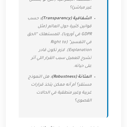
المنطقة الجغرافية (حتى لو بشكل
غير مباشر)؟
الشفافية (Transparency):
حسب
قوانين كثيرة حول العالم (مثل
GDPR في أوروبا)، للمستهلك “الحق
في التفسير” (Right to
Explanation). لازم تكون قادر
تشرح للعميل سبب القرار اللي أثر
على حياته.
المتانة (Robustness):
هل النموذج
مستقر؟ أم أنه ممكن يتخذ قرارات
غريبة وغير منطقية في الحالات
القصوى؟