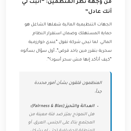
من وجهة نظر المنظمين: “أثبت لي
أنك عادل”
الجهات التنظيمية المالية شغلها الشاغل هو
حماية المستهلك وضمان استقرار النظام
المالي. لما تيجي شركة تقول “عندي خوارزمية
سحرية بتقرر مين ياخد قرض”، أول سؤال بسألوه:
“كيف أتأكد إنها مش سحر أسود؟”.
المنظمون قلقون بشأن أمور محددة
جداً:
العدالة والتحيز (Fairness & Bias):
هل النموذج بميّز ضد فئة معينة من
المجتمع بناءً على الجنس، العرق، أو