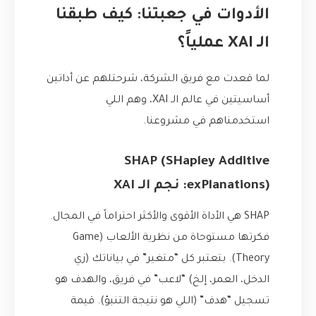
الأدوات في جعبتنا: كيف طبقنا
الـ XAI عملياً؟
لما قعدت مع فريق الشركة، شرحتلهم عن أداتين
أساسيتين في عالم الـ XAI، وهم اللي
استخدمناهم في مشروعنا.
SHAP (SHapley Additive
exPlanations): نجم الـ XAI
SHAP هي الأداة الأقوى والأكثر احتراماً في المجال.
فكرتها مستوحاة من نظرية الألعاب (Game
Theory). بتعتبر كل “متغير” في بياناتك (زي
الدخل، العمر، إلخ) “لاعب” في فريق، والهدف هو
تسجيل “هدف” (اللي هو نتيجة التنبؤ). قيمة