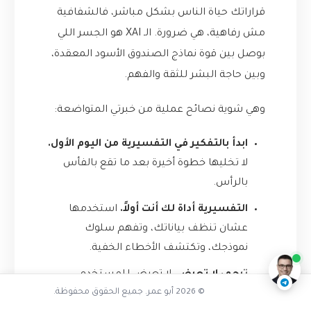
قراراتك حياة الناس بشكل مباشر، فالشفافية
مش رفاهية، هي ضرورة. الـ XAI هو الجسر اللي
بوصل بين قوة نماذج الصندوق الأسود المعقدة،
وبين حاجة البشر للثقة والفهم.
وهي شوية نصائح عملية من خبرتي المتواضعة:
ابدأ بالتفكير في التفسيرية من اليوم الأول.
لا تخليها خطوة أخيرة بعد ما تقع بالفأس
بالرأس.
تفاعل مع الذكاء الاصطناعي
التفسيرية أداة لك أنت أولاً.
استخدمها
عشان تنظف بياناتك، وتفهم سلوك
ناقشنا على تليجرام
@AbuOmarTech_bot
نموذجك، وتكتشف الأخطاء الخفية.
ترجم، لا تعرض.
لا تعرض للمستخدم
© 2026 أبو عمر. جميع الحقوق محفوظة.
النهائي رسوم SHAP البيانية. ترجمها إلى لغة