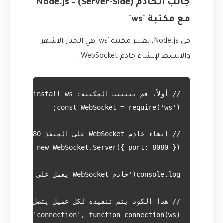
جانب الخادم (Server-Side) – Node.js
مع مكتبة `ws`
في Node.js، تعتبر مكتبة `ws` هي الخيار الأشهر
والأبسط لإنشاء خادم WebSocket.