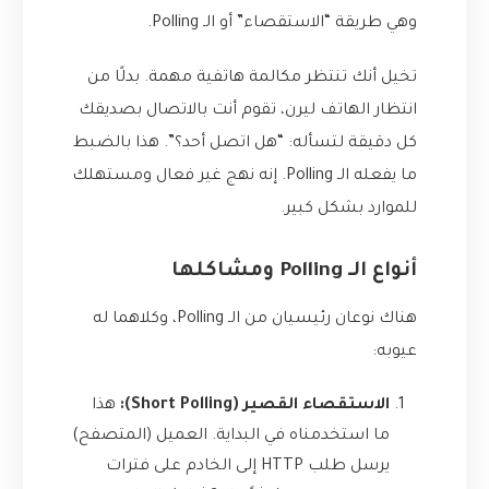
وهي طريقة “الاستقصاء” أو الـ Polling.
تخيل أنك تنتظر مكالمة هاتفية مهمة. بدلًا من
انتظار الهاتف ليرن، تقوم أنت بالاتصال بصديقك
كل دقيقة لتسأله: “هل اتصل أحد؟”. هذا بالضبط
ما يفعله الـ Polling. إنه نهج غير فعال ومستهلك
للموارد بشكل كبير.
أنواع الـ Polling ومشاكلها
هناك نوعان رئيسيان من الـ Polling، وكلاهما له
عيوبه:
الاستقصاء القصير (Short Polling):
هذا
ما استخدمناه في البداية. العميل (المتصفح)
يرسل طلب HTTP إلى الخادم على فترات