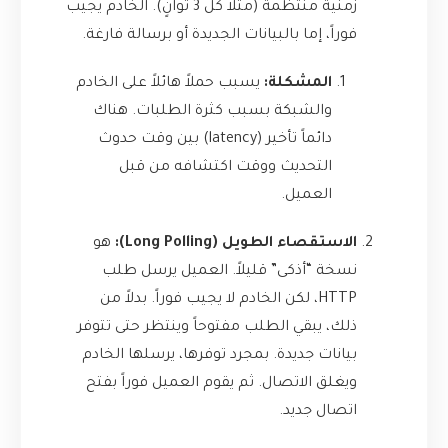
زمنية منتظمة (مثلاً كل 3 ثوانٍ). الخادم يجيب
فوراً، إما بالبيانات الجديدة أو برسالة فارغة.
المشكلة:
يسبب حملاً هائلاً على الخادم
والشبكة بسبب كثرة الطلبات. هناك
دائماً تأخير (latency) بين وقت حدوث
التحديث ووقت اكتشافه من قبل
العميل.
الاستقصاء الطويل (Long Polling):
هو
نسخة “أذكى” قليلاً. العميل يرسل طلب
HTTP، لكن الخادم لا يجيب فوراً. بدلاً من
ذلك، يبقي الطلب مفتوحاً وينتظر حتى تتوفر
بيانات جديدة. بمجرد توفرها، يرسلها الخادم
ويغلق الاتصال. ثم يقوم العميل فوراً بفتح
اتصال جديد.