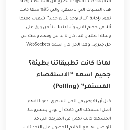
الدقيقة! كانت الخوادم تصرخ من الألم تحت وطأة
هذه الطلبات التي لا تنتهي، والتي 95% منها كانت
تعود بإجابة “لا، لا يوجد شيء جديد”. شعرت وقتها
أننا في جحيم تقني، وأننا بنينا بيتاً من ورق على
وشك الانهيار. هنا، كان لا بد من وقفة، وبحث عن
حل جذري… وهذا الحل كان اسمه WebSockets.
لماذا كانت تطبيقاتنا بطيئة؟
جحيم اسمه “الاستقصاء
المستمر” (Polling)
قبل أن نغوص في الحل السحري، دعونا نفهم
أصل المشكلة التي كادت أن تودي بمشروعنا.
المشكلة كانت تكمن في الطريقة التي كنا
نتواصل بها مع الخادم للحصول على التحديثات،