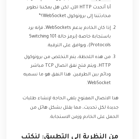
أنا أتحدث HTTP الآن، لكن هل يمكننا تطوير
محادثتنا إلى بروتوكول WebSocket؟”
إذا كان الخادم يدعم WebSockets، فإنه يرد
باستجابة خاصة (برمز حالة 101 Switching
Protocols)، ويوافق على الترقية.
من هذه اللحظة، يتم التخلص من بروتوكول
HTTP، ويتم فتح نفق اتصال TCP مباشر
ودائم بين الطرفين. هذا النفق هو ما نسميه
WebSocket.
هذا الاتصال المفتوح يلغي الحاجة لإنشاء طلبات
جديدة لكل تحديث، مما يقلل بشكل هائل من
الحمل على الخادم وزمن الاستجابة.
من النظرية إلى التطبيق: لنكتب