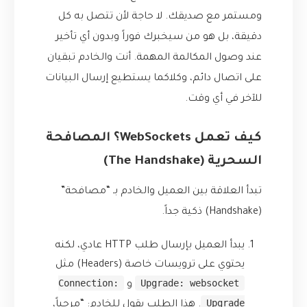
ومستمر مع صديقك. لا حاجة لأن تتصل به كل
دقيقة، بل هو من سيخبرك فوراً وبدون أي تأخير
عند وصول المكالمة المهمة. أنت والخادم تبقيان
على اتصال دائم، وكلاكما يستطيع إرسال البيانات
للآخر في أي وقت.
كيف تعمل WebSockets؟ المصافحة
السحرية (The Handshake)
تبدأ العلاقة بين العميل والخادم بـ “مصافحة”
(Handshake) ذكية جداً.
يبدأ العميل بإرسال طلب HTTP عادي، لكنه
يحتوي على ترويسات خاصة (Headers) مثل
Connection:
Upgrade: websocket
و
Upgrade
. هذا الطلب يقول للخادم: “مرحباً،