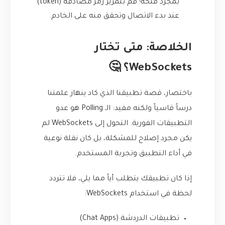
بمجرد فتحه؛ قم بتمرير رمز مصادقة (token)
عند بدء الاتصال وتحقق منه على الخادم.
الخلاصة: متى تختار
WebSockets؟ 🤔
باختصار، قصة تطبيقنا الذي كاد ينهار علمتنا
درساً قاسياً ولكنه مفيد: الـ Polling هو عدو
التطبيقات الفورية. التحول إلى WebSockets لم
يكن مجرد إصلاح للمشكلة، بل كان نقلة نوعية
في أداء التطبيق وتجربة المستخدم.
إذا كان تطبيقك يتطلب أياً مما يلي، فلا تتردد
لحظة في استخدام WebSockets:
تطبيقات الدردشة (Chat Apps)