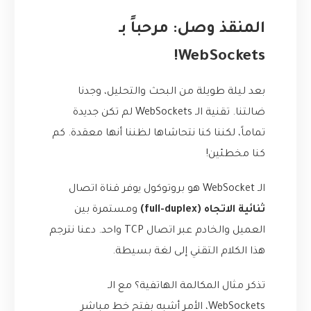
المنقذ وصل: مرحباً بـ
WebSockets!
بعد ليلة طويلة من البحث والتحليل، وجدنا
ضالتنا. تقنية الـ WebSockets لم تكن جديدة
تماماً، لكننا كنا نتحاشاها لظننا أنها معقدة. كم
كنا مخطئين!
الـ WebSocket هو بروتوكول يوفر قناة اتصال
ثنائية الاتجاه (full-duplex)
ومستمرة بين
العميل والخادم عبر اتصال TCP واحد. دعنا نترجم
هذا الكلام التقني إلى لغة بسيطة.
تذكر مثال المكالمة الهاتفية؟ مع الـ
WebSockets، الأمر أشبه بفتح خط مباشر