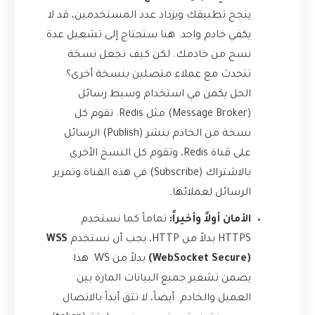
ينجح تطبيقك ويزداد عدد المستخدمين، قد لا
يكفي خادم واحد. هنا ستحتاج إلى تشغيل عدة
نسخ من خادمك. لكن كيف تجعل نسخة
تتحدث مع عملاء متصلين بنسخة أخرى؟
الحل يكمن في استخدام وسيط رسائل
(Message Broker) مثل
Redis
. تقوم كل
نسخة من الخادم بنشر (Publish) الرسائل
على قناة Redis، وتقوم كل النسخ الأخرى
بالاشتراك (Subscribe) في هذه القناة وتمرير
الرسائل لعملائها.
الأمان أولاً وأخيراً:
تماماً كما نستخدم
HTTPS بدلاً من HTTP، يجب أن نستخدم
WSS
(WebSocket Secure)
بدلاً من WS. هذا
يضمن تشفير جميع البيانات المارة بين
العميل والخادم. أيضاً، لا تثق أبداً بالاتصال