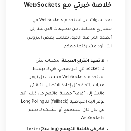
خلاصة خبرتي مع WebSockets
بعد سنوات من استخدام WebSockets في
مشاريع مختلفة، من تطبيقات الدردشة إلى
أنظمة المراقبة الحية، تعلمت بعض الدروس
التي أود مشاركتها معكم:
لا تعيد اختراع العجلة:
مكتبات مثل
Socket.IO
هي كنز حقيقي. هي لا تبسط
استخدام WebSockets فحسب، بل توفر
ميزات رائعة مثل إعادة الاتصال التلقائي،
والبث إلى “غرف” معينة، والأهم من ذلك، أنها
توفر آلية احتياطية (fallback) للـ Long Polling
في حال كان المتصفح أو الشبكة لا تدعم
WebSockets.
فكر في قابلية التوسع (Scaling):
عندما