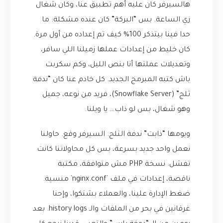
هالسيرفر كان عليه أهم تطبيق عنا، وكان شغال
زي الساعة. بس “البركة” كان عنده مشكلة: ما
حدا فينا بيتذكر 100% كيف تم إعداده من أول مرة.
كان خليط من إعدادات عملها زميلنا اللي سافر،
وتعديلات عملتها أنا بنص الليل، وكم سكربت
باش كتبه المبرمج الجديد. كل خادم عنا كان “ندفة
ثلج” (Snowflake Server)، فريد من نوعه، جميل
وهو شغال، بس لو ذاب… يا ويلنا.
ويومها “ذابت” ندفة الثلج. السيرفر وقع. حاولنا
نعمل واحد جديد بسرعة، بس كل محاولاتنا كانت
تفشل. نسخة PHP مش متوافقة، مكتبة
ناقصة، إعدادات في ملف `nginx.conf` منسية.
ضغط الإدارة علينا، والعملاء بشتكوا، وإحنا
غرقانين في بحر من الملفات والـ history logs. بعد