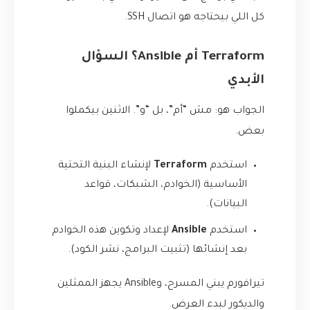
كل اللي بيحتاجه هو اتصال SSH.
Terraform أم Ansible؟ السؤال
الأبدي
الجواب هو: مش “أم”، بل “و”. الاثنين بيكملوا
بعض.
استخدم
Terraform
لإنشاء البنية التحتية
الأساسية (الخوادم، الشبكات، قواعد
البيانات).
استخدم
Ansible
لإعداد وتكوين هذه الخوادم
بعد إنشائها (تثبيت البرامج، نشر الكود).
تيرافورم يبني المسرح، وAnsible يجهز الممثلين
والديكور لبدء العرض.