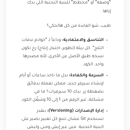
“وصفة” أو “مخطط” للبنية التحتية اللي بدك
إياها.
طيب، شو الفايدة من كل هالحكي؟
التناسق والاعتمادية:
وداعاً لـ “خوادم ندفات
الثلج”. كل بيئة (تطوير، اختبار، إنتاج) رح تكون
نسخة طبق الأصل عن الأخرى، لأنه مصدرها
واحد: الكود.
السرعة والكفاءة:
بدل ما تاخذ ساعات أو أيام
لإنشاء سيرفر جديد، ممكن تعمله بدقائق
بضغطة زر. بدك 10 سيرفرات؟ ما في
مشكلة، غير الرقم من 1 إلى 10 وشغّل الكود.
إدارة الإصدارات (Versioning):
بتقدر
تستخدم Git عشان تتبع كل تغيير بصير على
البنية التحتية. مين غير إيش ومتى وليش.