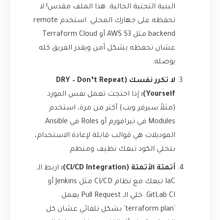
البنية التحتية الحالية. هذا الملف مقدس! لا
تحفظه على جهازك المحلي. استخدم remote
backend مثل AWS S3 أو Terraform Cloud
عشان تحفظه بشكل آمن ويقدر الفريق كله
يوصله.
لا تكرر نفسك (DRY – Don’t Repeat
Yourself):
إذا احتجت تعمل نفس المورد
(مثلاً سيرفر ويب) أكتر من مرة، استخدم
Modules في تيرافورم أو Roles في Ansible.
الموديلات هي قوالب قابلة لإعادة الاستخدام،
بتخلي الكود تبعك نظيف ومنظم.
أتمتة الأتمتة (CI/CD Integration):
اربط الـ
IaC تبعك مع نظام CI/CD مثل Jenkins أو
GitLab CI. خلي الـ Pull Request يعمل
`terraform plan` بشكل تلقائي عشان كل