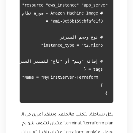
}

بكل بساطة، بتكتب هالملف، وبتنفذ أمرين في الـ
terminal: `terraform plan` عشان تشوف شو رح
يعمل، و `terraform apply` عشان ينفذ التغييرات.