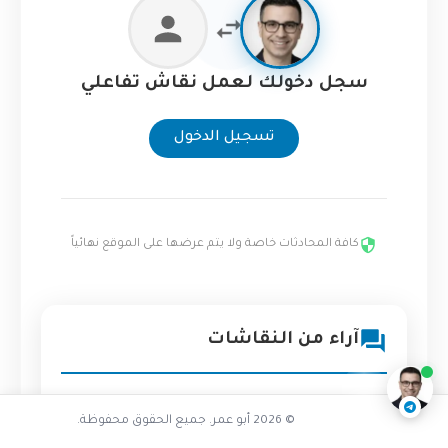
سجل دخولك لعمل نقاش تفاعلي
تسجيل الدخول
كافة المحادثات خاصة ولا يتم عرضها على الموقع نهائياً
هل IaC مناسب لكل المشاريع
ناقشنا على تليجرام
@AbuOmarTech_bot
آراء من النقاشات
© 2026 أبو عمر. جميع الحقوق محفوظة.