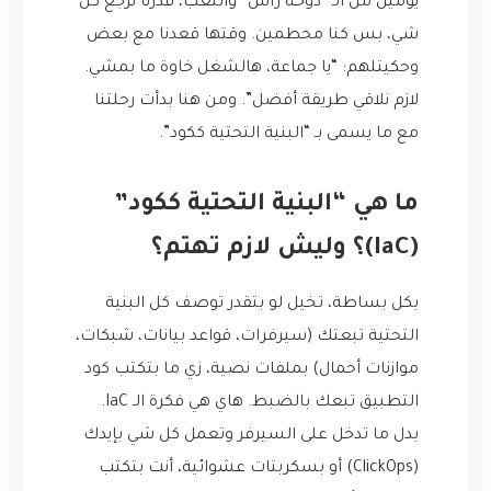
يومين من الـ “دوخة راس” والتعب، قدرنا نرجع كل
شي، بس كنا محطمين. وقتها قعدنا مع بعض
وحكيتلهم: “يا جماعة، هالشغل خاوة ما بمشي.
لازم نلاقي طريقة أفضل”. ومن هنا بدأت رحلتنا
مع ما يسمى بـ “البنية التحتية ككود”.
ما هي “البنية التحتية ككود”
(IaC)؟ وليش لازم تهتم؟
بكل بساطة، تخيل لو بتقدر توصف كل البنية
التحتية تبعتك (سيرفرات، قواعد بيانات، شبكات،
موازنات أحمال) بملفات نصية، زي ما بتكتب كود
التطبيق تبعك بالضبط. هاي هي فكرة الـ IaC.
بدل ما تدخل على السيرفر وتعمل كل شي بإيدك
(ClickOps) أو بسكربتات عشوائية، أنت بتكتب