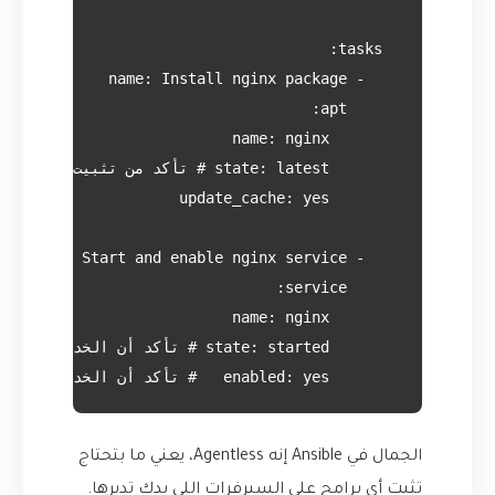
        enabled: yes   # تأكد أن الخدمة ستعمل مع إقلاع النظام

الجمال في Ansible إنه Agentless، يعني ما بتحتاج
تثبت أي برامج على السيرفرات اللي بدك تديرها.