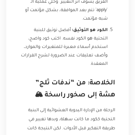
الفريق يشوف أثر التغيير. وخلي عملية الـ
`apply` تتم بعد الموافقة، بشكل مؤتمت أو
شبه مؤتمت.
الكود هو التوثيق:
أفضل توثيق للبنية
التحتية هو الكود نفسه. اكتب كود واضح،
استخدم أسماء معبرة للمتغيرات والموارد،
وأضف تعليقات عند الضرورة لشرح القرارات
المعقدة.
الخلاصة: من “ندفات ثلج”
هشة إلى صخور راسخة 🏔️
الرحلة من الإدارة اليدوية العشوائية إلى البنية
التحتية ككود ما كانت سهلة، وبدها تغيير في
طريقة التفكير قبل الأدوات. لكن النتيجة كانت