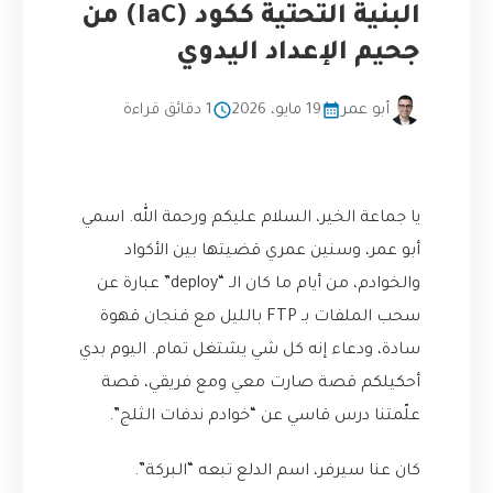
البنية التحتية ككود (IaC) من
جحيم الإعداد اليدوي
أبو عمر
19 مايو، 2026
1 دقائق قراءة
يا جماعة الخير، السلام عليكم ورحمة الله. اسمي
أبو عمر، وسنين عمري قضيتها بين الأكواد
والخوادم، من أيام ما كان الـ “deploy” عبارة عن
سحب الملفات بـ FTP بالليل مع فنجان قهوة
سادة، ودعاء إنه كل شي يشتغل تمام. اليوم بدي
أحكيلكم قصة صارت معي ومع فريقي، قصة
علّمتنا درس قاسي عن “خوادم ندفات الثلج”.
كان عنا سيرفر، اسم الدلع تبعه “البركة”.