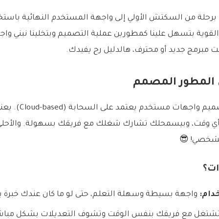
لقوية بتسهل علينا كمطورين عملية التصميم وبتخلينا نبني وا
ت مبرمج جديد أو محترف، هالدليل رح يفيدك.
Figma هو برنامج تصميم و
بأي وقت، وبيسمحلك تشارك شغلك مع فريقك بسهولة. والأحلى 
لشخصي! 😎
دام:
واجهة بسيطة وسهلة التعلم، حتى لو ما كان عندك خبرة ب
تشتغل مع فريقك بنفس الوقت وتشوف التعديلات بشكل مباش