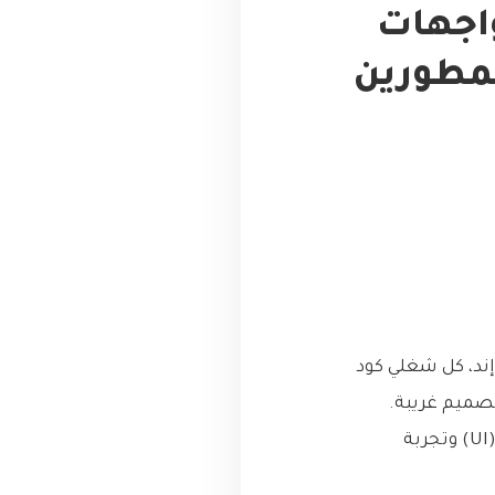
اجهات
ند، كل شغلي كود
تصميم غريبة.
حسيت حالي ضايع! 😅. بس هالشي خلاني أكتشف عالم تصميم واجهات المستخدم (UI) وتجربة