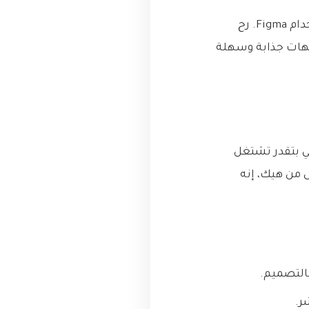
بهالمقالة، رح آخذك برحلة من السكتش الأولي إلى واجهة المستخدم النهائية باستخدام Figma. رح
جهات جذابة وسهلة
اجهات مستخدم يعتمد على السحابة (Cloud-based). يعني بتقدر تشتغل
من هيك، إنه
التصميم.
ر.