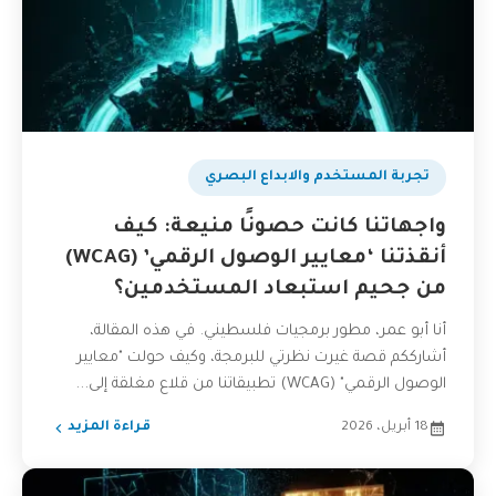
تجربة المستخدم والابداع البصري
واجهاتنا كانت حصونًا منيعة: كيف
أنقذتنا ‘معايير الوصول الرقمي’ (WCAG)
من جحيم استبعاد المستخدمين؟
أنا أبو عمر، مطور برمجيات فلسطيني. في هذه المقالة،
أشارككم قصة غيرت نظرتي للبرمجة، وكيف حولت "معايير
الوصول الرقمي" (WCAG) تطبيقاتنا من قلاع مغلقة إلى...
18 أبريل، 2026
قراءة المزيد