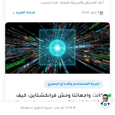
أعاد الاتساق والسرعة لعملنا. هذه ليست...
9 مايو، 2026
قراءة المزيد
كيف أجعل التصميم جذاباً
تجربة المستخدم والابداع البصري
ناقشنا على تليجرام
@AbuOmarTech_bot
كانت واجهاتنا وحش فرانكشتاين: كيف
أنقذنا ‘نظام التصميم’ (Design System)
© 2026 أبو عمر. جميع الحقوق محفوظة.
من جحيم الفوضى البصرية؟