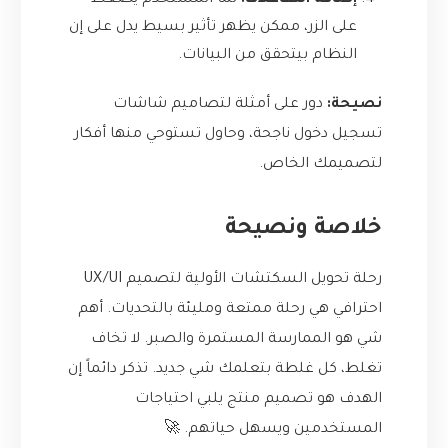
إضافة التفاعلات:
لما المستخدم يضغط
على الزر، ممكن يظهر تأثير بسيط يدل على إن
النظام بيتحقق من البيانات.
نصيحة:
دور على أمثلة لتصاميم شاشات
تسجيل دخول ناجحة، وحاول تستوحي منها أفكار
لتصميمك الخاص.
خلاصة ونصيحة
رحلة تحويل السكتشات الأولية لتصميم UX/UI
احترافي هي رحلة ممتعة ومليئة بالتحديات. أهم
شي هو الممارسة المستمرة والصبر. لا تخاف
تغلط، كل غلطة بتعلمك شي جديد. تذكر دائماً إن
الهدف هو تصميم منتج يلبي احتياجات
المستخدمين ويسهل حياتهم. 🚀