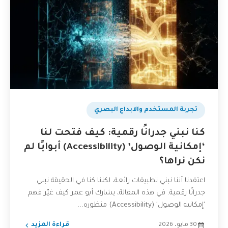
تجربة المستخدم والابداع البصري
كنا نبني جدرانًا رقمية: كيف فتحت لنا
‘إمكانية الوصول’ (Accessibility) أبوابًا لم
نكن نراها؟
اعتقدنا أننا نبني تطبيقات رائعة، لكننا كنا في الحقيقة نبني
جدرانًا رقمية. في هذه المقالة، يشارك أبو عمر كيف غيّر فهم
'إمكانية الوصول' (Accessibility) منظوره...
30 مايو، 2026
قراءة المزيد