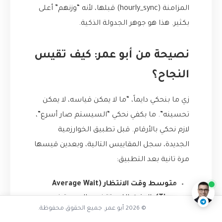
المزامنة (hourly_sync) قبلها، لأنه “وزنهم” أعلى
بكثير. هذا هو جوهر الجدولة الذكية.
نصيحة من أبو عمر: كيف تقيس
النجاح؟
زي ما بنحكي دايماً، “ما لا يمكن قياسه، لا يمكن
تحسينه”. ما بكفي نحكي “السيستم صار أسرع”،
لازم نحكي بالأرقام. قبل تطبيق الخوارزمية
ما دور بايثون في الحل
الجديدة، سجل المقاييس التالية، وبعدين قيسها
مرة تانية بعد التطبيق:
ناقشنا على تليجرام
@AbuOmarTech_bot
متوسط وقت الانتظار (Average Wait
Time):
الوقت اللي بتقضيه المهمة في
© 2026 أبو عمر. جميع الحقوق محفوظة.
الطابور قبل ما يبدأ تنفيذها. هدفنا تقليل هذا