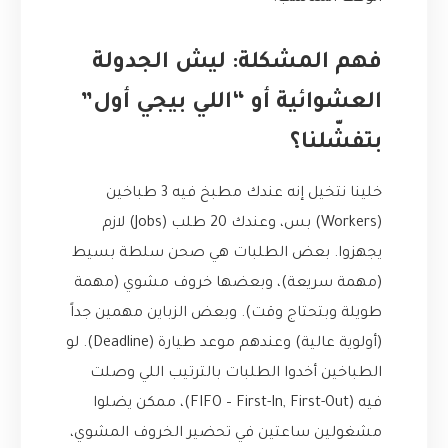
فهم المشكلة: ليش الجدولة
العشوائية أو “اللي بيجي أول”
بتفشّلنا؟
خلينا نتخيل إنه عندك مطبخ فيه 3 طباخين
(Workers) بس، وعندك 20 طلب (Jobs) لازم
يجهزوا. بعض الطلبات هي صحن سلطة بسيط
(مهمة سريعة)، وبعضها خروف مشوي (مهمة
طويلة وبتحتاج وقت). وبعض الزباين مهمين جداً
(أولوية عالية) وعندهم موعد طيارة (Deadline). لو
الطباخين أخدوا الطلبات بالترتيب اللي وصلت
فيه (FIFO – First-In, First-Out)، ممكن يضلوا
مشغولين ساعتين في تحضير الخروف المشوي،