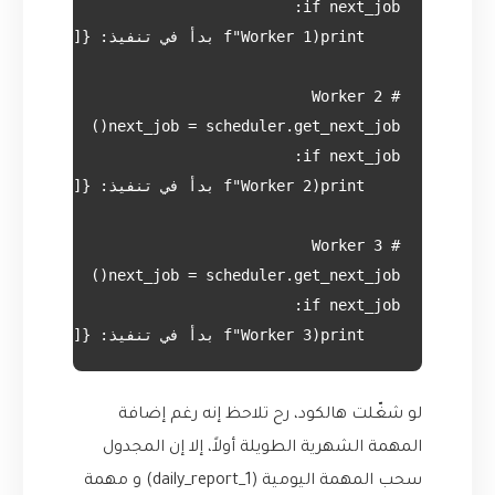
    print(f"Worker 3 بدأ في تنفيذ: {next_job['id']}n")

لو شغّلت هالكود، رح تلاحظ إنه رغم إضافة
المهمة الشهرية الطويلة أولاً، إلا إن المجدول
سحب المهمة اليومية (daily_report_1) و مهمة