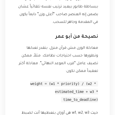
ببساطة طابور بيعيد ترتيب نفسه تلقائياً عشان
يضمن إنه العنصر صاحب “أعلى وزن” دايماً يكون
في المقدمة وجاهز للسحب.
نصيحة من أبو عمر
معادلة الوزن مش قرآن منزل. بتقدر تعدلها
وتطورها حسب احتياجات نظامك. مثلاً، ممكن
تضيف عامل “قرب الموعد النهائي”. معادلة أكثر
تعقيداً ممكن تكون:
weight = (w1 * priority) / (w2 *
estimated_time + w3 *
time_to_deadline)
حيث w1, w2, w3 هي أوزان بتعطيها أنت لضبط