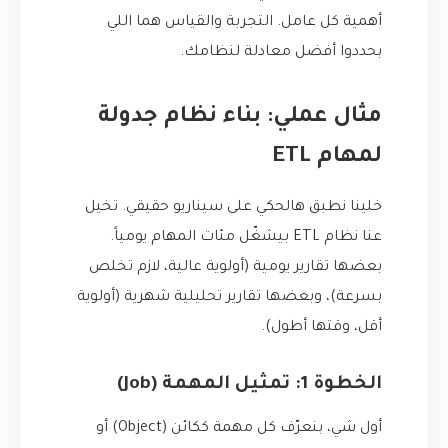
أهمية كل عامل. التجربة والقياس هما اللي
بحددوا أفضل معادلة لنظامك.
مثال عملي: بناء نظام جدولة
لمهام ETL
خلينا نطبق هالحكي على سيناريو حقيقي. تخيل
عنا نظام ETL بيشغّل مئات المهام يومياً.
بعضها تقارير يومية (أولوية عالية، لازم تخلص
بسرعة)، وبعضها تقارير تحليلية شهرية (أولوية
أقل، وقتها أطول).
الخطوة 1: تمثيل المهمة (Job)
أول شي، بنعرّف كل مهمة ككائن (Object) أو