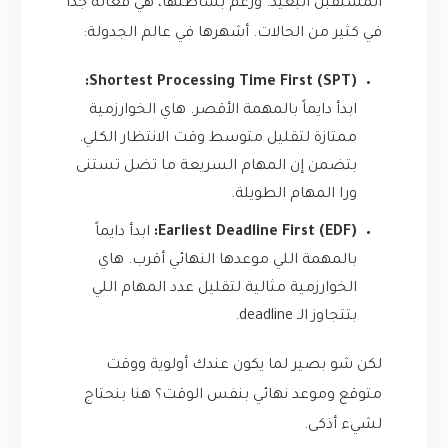
المستقبل البعيد. ورغم بساطتها، هي فعالة جداً
في كثير من الحالات. أشهرها في عالم الجدولة:
Shortest Processing Time First (SPT):
ابدأ دايماً بالمهمة الأقصر. هاي الخوارزمية
ممتازة لتقليل متوسط وقت الانتظار الكلي.
بتضمن إن المهام السريعة ما تضل تستنى
ورا المهام الطويلة.
Earliest Deadline First (EDF):
ابدأ دايماً
بالمهمة اللي موعدها النهائي أقرب. هاي
الخوارزمية مثالية لتقليل عدد المهام اللي
بتتجاوز الـ deadline.
لكن شو بصير لما يكون عندك أولوية ووقت
متوقع وموعد نهائي بنفس الوقت؟ هنا بنحتاج
لشيء أذكى.