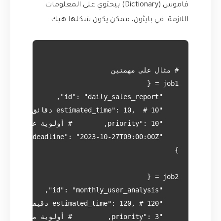
قاموس (Dictionary) بيحتوي على المعلومات
اللازمة. في بايثون، ممكن يكون شكلها هيك: