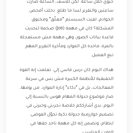
حيوي خلال ساعة. لكن للأسف، الساعة صارت
ساعتين والتقرير لسا ما طلع. دخلت أفحص
الخوادم، لقيت السيستم “معلّق” ومخنوق.
المشكلة؟ كان في مهمة (Job) ضخمة لتحديث
قاعدة بيانات الصور، وهي مهمة مش مستعجلة
بالمرة، ماخدة كل الموارد ومأخرة التقرير المهم
تبع العميل.
هداك اليوم كان درس قاسي إلي. تعلمت إنه القوة
الحقيقية للأنظمة الكبيرة مش بس في سرعة
المعالجات، بل في “ذكاء” إدارة الموارد. من يومها،
صار موضوع جدولة المهام هوس بالنسبة إلي.
اليوم، بدي أشارككم خلاصة تجربتي وخبرتي في
تصميم خوارزمية جدولة ذكية تحوّل الفوضى
لنظام، وتضمن إنه كل مهمة تاخد حقها في
الوقت المناسب.