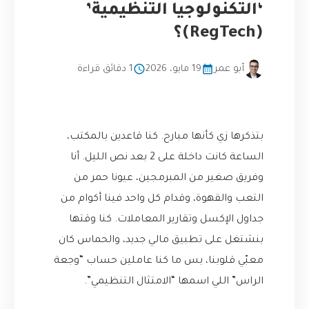
‘التكنولوجيا التنظيمية’
(RegTech)؟
أبو عمر
19 مايو، 2026
1 دقائق قراءة
بتذكرها زي كأنها مبارح. كنا قاعدين بالمكتب،
الساعة كانت داخلة على 2 بعد نص الليل. أنا
وفريق صغير من المبرمجين، عيونا حمر من
التعب والقهوة، وقدام كل واحد فينا أكوام من
جداول الإكسل وتقارير المعاملات. كنا وقتها
بنشتغل على تطبيق مالي جديد، والحماس كان
معبّي قلوبنا، بس ما كنا عاملين حساب “وجعة
الراس” اللي اسمها “الامتثال التنظيمي”.