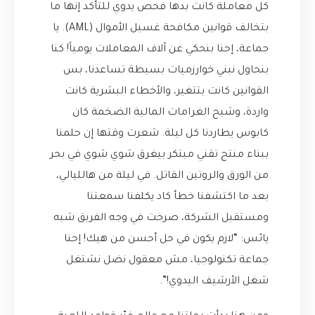
كل معاملة كانت بدها فحص يدوي للتأكد إنها ما
بتخالف قوانين مكافحة غسيل الأموال (AML). يا
جماعة، إحنا بنحكي عن آلاف المعاملات يومياً! كنا
بنحاول نبني خوارزميات بسيطة تساعدنا، بس
القوانين كانت بتتغير، والأخطاء البشرية كانت
واردة، وشبح الغرامات المالية الضخمة كان
كابوس يطاردنا كل ليلة. شعرت وقتها إن حلمنا
ببناء منتج تقني مبتكر بيغرق شوي شوي في بحر
من الورق والروتين القاتل. في ليلة من هالليالي،
بعد ما اكتشفنا خطأ كاد يكلفنا سمعتنا
ومستقبل الشركة، صرخت في وجه الفريق شبه
يائس: “لازم يكون في حل أحسن من هيك! إحنا
جماعة تكنولوجيا، مش معقول نضل نشتغل
شغل الأرشيف اليدوي!”.