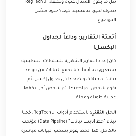
بدل ما يكون الامتثال عبء وتكلفة، الـ RegTech
بتحوله لميزة تنافسية. كيف؟ خلونا نفصّل
الموضوع.
أتمتة التقارير: وداعاً لجداول
الإكسل!
كان إعداد التقارير الشهرية للسلطات التنظيمية
يستغرق منا أياماً. كنا نجمع البيانات من قواعد
بيانات مختلفة، ونضعها في جداول إكسل، ثم
يقوم شخص بمراجعتها، ثم شخص آخر يدققها…
عملية طويلة ومملة.
الحل التقني:
باستخدام أدوات الـ RegTech، قمنا
ببناء “خط أنابيب بيانات” (Data Pipeline) مؤتمت
بالكامل. هذا الخط يقوم بسحب البيانات مباشرة