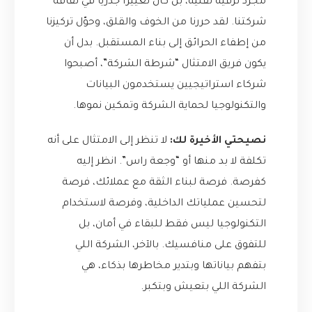
مجرد ترقية تقنية، بل كان تغييراً جذرياً في ثقافة
شركتنا. لقد حررنا من الخوف والقلق، وحوّل تركيزنا
من إطفاء الحرائق إلى بناء المستقبل. بدل أن
يكون فريق الامتثال “شرطة الشركة”، أصبحوا
شركاء استراتيجيين يستخدمون البيانات
والتكنولوجيا لحماية الشركة وتمكين نموها.
نصيحتي الأخيرة لك:
لا تنظر إلى الامتثال على أنه
تكلفة لا بد منها أو “وجعة راس”. انظر إليه
كفرصة. فرصة لبناء الثقة مع عملائك، فرصة
لتحسين عملياتك الداخلية، وفرصة لاستخدام
التكنولوجيا ليس فقط للبقاء في أمان، بل
للتفوق على منافسيك. بالآخر، الشركة اللي
بتفهم بياناتها وبتدير مخاطرها بذكاء، هي
الشركة اللي بتعيش وبتكبر.