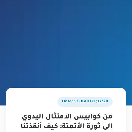
التكنلوجيا المالية Fintech
من كوابيس الامتثال اليدوي
إلى ثورة الأتمتة: كيف أنقذتنا