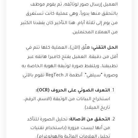
العميل إرسال صور لوثائقه، ثم يقوم موظف
بالتحقق منها يدوياً، وهي عملية كانت تستغرق
من يوم إلى ثلاثة أيام. هذا التأخير كان يفقدنا الكثير
من العملاء المحتملين.
الحل التقني:
هلّق (الآن)، العملية كلها تتم في
أقل من دقيقة. العميل يفتح كاميرا هاتفه عبر
تطبيقنا، ويلتقط صورة لوثيقة الهوية الخاصة به
وصورة “سيلفي”. أنظمة الـ RegTech تقوم بالآتي:
التعرف الضوئي على الحروف (OCR):
استخراج البيانات من الوثيقة (الاسم، الرقم،
تاريخ الميلاد).
التحقق من الأصالة:
تحليل الصورة للتأكد
من أنها ليست مزورة (باستخدام تقنيات
تحليل العلامات المائية والهولوغرام).