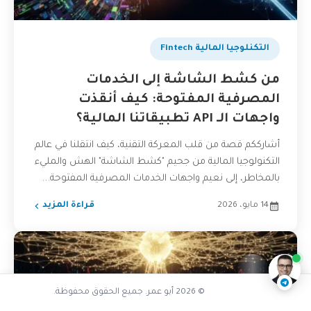
التكنلوجيا المالية Fintech
من كشط الشاشة إلى الخدمات
المصرفية المفتوحة: كيف أنقذت
واجهات الـ API تطبيقاتنا المالية؟
أشارككم قصة من قلب المعركة التقنية، كيف انتقلنا في عالم
التكنولوجيا المالية من جحيم "كشط الشاشة" الهش والمليء
بالمخاطر، إلى نعيم واجهات الخدمات المصرفية المفتوحة...
هل RegTech حل سحري لكل الشركات
14 مايو، 2026
قراءة المزيد
ناقشنا على تليجرام
@AbuOmarTech_bot
© 2026 أبو عمر. جميع الحقوق محفوظة.