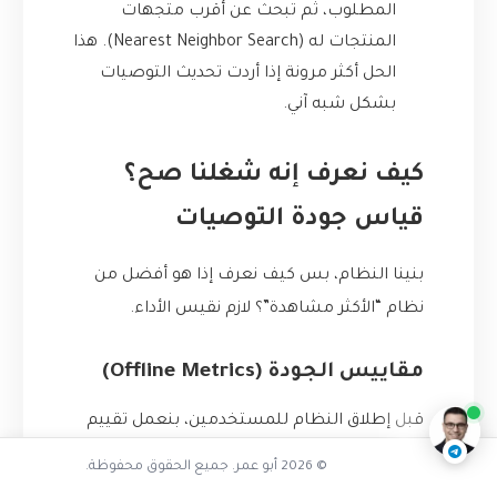
المطلوب، ثم تبحث عن أقرب متجهات
المنتجات له (Nearest Neighbor Search). هذا
الحل أكثر مرونة إذا أردت تحديث التوصيات
بشكل شبه آني.
كيف نعرف إنه شغلنا صح؟
قياس جودة التوصيات
بنينا النظام، بس كيف نعرف إذا هو أفضل من
نظام “الأكثر مشاهدة”؟ لازم نقيس الأداء.
كيف أفهم المستخدم حقًا
ناقشنا على تليجرام
@AbuOmarTech_bot
مقاييس الجودة (Offline Metrics)
قبل إطلاق النظام للمستخدمين، بنعمل تقييم
داخلي. بنقسم بياناتنا لمجموعة تدريب (training
© 2026 أبو عمر. جميع الحقوق محفوظة.
set) ومجموعة اختبار (test set). بنخفي بعض