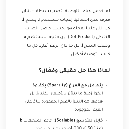
لما نعمل هيك، التوصية بتصير بسيطة: عشان
نعرف مدى احتمالية إعجاب مستخدم
u
بمنتج
i
،
كل اللي علينا نعمله هو نحسب حاصل الضرب
النقطي (Dot Product) بين متجه المستخدم
u
ومتجه المنتج
i
. كل ما كان الرقم أعلى، كل ما
كانت التوصية أفضل.
لماذا هذا حل حقيقي وفعّال؟
يتعامل مع الفراغ (Sparsity) بكفاءة:
الخوارزمية ما بتتأثر بالأصفار الكثيرة، بل
هدفها هو التنبؤ بالقيم المفقودة بناءً على
القيم الموجودة.
قابل للتوسع (Scalable):
حجم المتجهات
k
(مثلاً 50 أو 100) أصغر بكثير من عدد