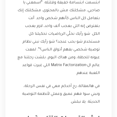
ابتسمت ابتسامة خفيفة وقلتله: “اسمعني يا
صاحبي، مشكلتك مش بالمحتوى، مشكلتك إنك
بتعامل كل الناس كأنهم شخص واحد. أنت
بتفترض إنه اللي بعجب ألف واحد، لازم يعجب
الكل. شو رأيك نخلّي الرياضيات تحكيلنا كل
مستخدم شو بحب عنجد؟ شو رأيك نبني نظام
توصية شخصي بفهم أذواق الناس؟”. لمعت
عيونه للحظة، ومن هداك اليوم، بلشت رحلتنا مع
عالم ال-Matrix Factorization اللي غيرت قواعد
اللعبة عندهم.
في هالمقالة، رح آخدكم معي في نفس الرحلة،
ونبني سوا فهم عميق وعملي لأنظمة التوصية
الحديثة. يلا نبلش.