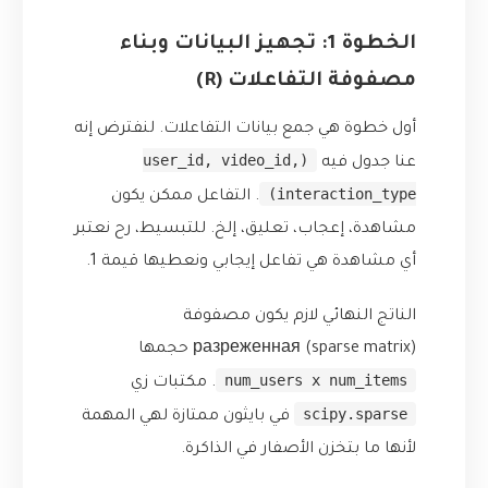
الخطوة 1: تجهيز البيانات وبناء
مصفوفة التفاعلات (R)
أول خطوة هي جمع بيانات التفاعلات. لنفترض إنه
(user_id, video_id,
عنا جدول فيه
interaction_type)
. التفاعل ممكن يكون
مشاهدة، إعجاب، تعليق، إلخ. للتبسيط، رح نعتبر
أي مشاهدة هي تفاعل إيجابي ونعطيها قيمة 1.
الناتج النهائي لازم يكون مصفوفة
разреженная (sparse matrix) حجمها
num_users x num_items
. مكتبات زي
scipy.sparse
في بايثون ممتازة لهي المهمة
لأنها ما بتخزن الأصفار في الذاكرة.