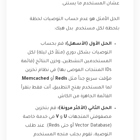
عشان المستخدم ما يستنى.
الحل الأمثل هو عدم حساب التوصيات لحظة
بلحظة لكل مستخدم. بدل هيك:
الحل الأول (الأسهل):
قم بحساب
التوصيات بشكل دوري (مثلاً كل ليلة) لكل
المستخدمين النشطين، وخزن النتائج (قائمة
IDs المنتجات الموصى بها) في نظام تخزين
مؤقت سريع جداً مثل
Redis
أو
Memcached
.
لما المستخدم يفتح التطبيق، أنت فقط بتقرأ
القائمة الجاهزة من الكاش.
الحل الثاني (الأكثر مرونة):
قم بتخزين
مصفوفتي المتجهات
U
و
V
في خدمة خاصة
(Vector Database أو حتى Redis). عند طلب
التوصية، تقوم بجلب متجه المستخدم