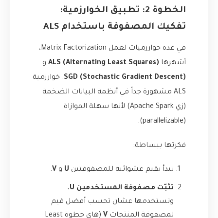
الخطوة 2: تطبيق الخوارزمية:
تفكيك المصفوفة باستخدام ALS
في عدة خوارزميات لعمل Matrix Factorization،
أشهرها
ALS (Alternating Least Squares)
و
SGD (Stochastic Gradient Descent)
. خوارزمية
ALS مشهورة جداً في أنظمة البيانات الضخمة
(زي Apache Spark) لأنها سهلة الموازاة
(parallelizable).
فكرتها ببساطة:
تبدأ بقيم عشوائية للمصفوفتين
U
و
V
.
تثبّت مصفوفة المستخدمين U
،
وتستخدمها عشان تحسب أفضل قيم
لمصفوفة المنتجات
V
(هاي خطوة Least