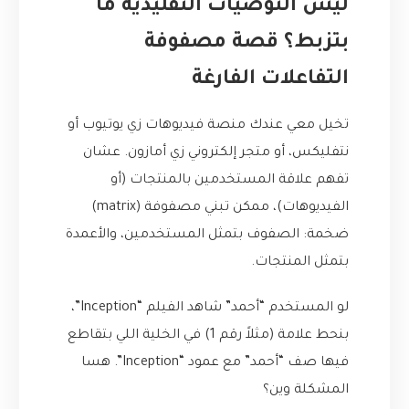
ليش التوصيات التقليدية ما
بتزبط؟ قصة مصفوفة
التفاعلات الفارغة
تخيل معي عندك منصة فيديوهات زي يوتيوب أو
نتفليكس، أو متجر إلكتروني زي أمازون. عشان
تفهم علاقة المستخدمين بالمنتجات (أو
الفيديوهات)، ممكن تبني مصفوفة (matrix)
ضخمة: الصفوف بتمثل المستخدمين، والأعمدة
بتمثل المنتجات.
لو المستخدم “أحمد” شاهد الفيلم “Inception”،
بنحط علامة (مثلاً رقم 1) في الخلية اللي بتقاطع
فيها صف “أحمد” مع عمود “Inception”. هسا
المشكلة وين؟