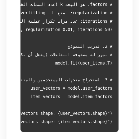
t(f"Item vectors shape: {item_vectors.shape}")
