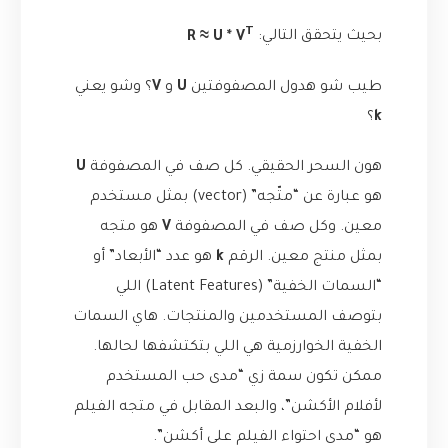
T
بحيث يتحقق التالي:
R ≈ U * V
طيب شو هدول المصفوفتين
U
و
V
؟ وشو يعني
k
؟
هون السحر الحقيقي. كل صف في المصفوفة
U
هو عبارة عن “متّجه” (vector) بمثل مستخدم
معين. وكل صف في المصفوفة
V
هو متجه
بمثل منتج معين. الرقم
k
هو عدد “الأبعاد” أو
“السمات الخفية” (Latent Features) اللي
بتوصف المستخدمين والمنتجات. هاي السمات
الخفية الخوارزمية هي اللي بتكتشفها لحالها.
ممكن تكون سمة زي “مدى حب المستخدم
لأفلام الأكشن”، والبعد المقابل في متجه الفيلم
هو “مدى احتواء الفيلم على أكشن”.