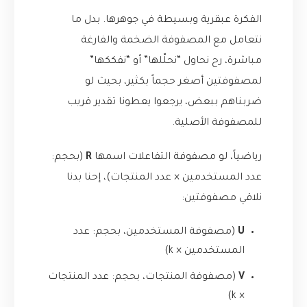
الفكرة عبقرية وبسيطة في جوهرها. بدل ما
نتعامل مع المصفوفة الضخمة والفارغة
مباشرة، رح نحاول “نحلّلها” أو “نفككها”
لمصفوفتين أصغر حجماً بكثير، بحيث لو
ضربناهم ببعض، يرجعوا يعطونا تقدير قريب
للمصفوفة الأصلية.
رياضياً، لو مصفوفة التفاعلات اسمها
R
(بحجم:
عدد المستخدمين × عدد المنتجات)، إحنا بدنا
نلاقي مصفوفتين:
U
(مصفوفة المستخدمين، بحجم: عدد
المستخدمين × k)
V
(مصفوفة المنتجات، بحجم: عدد المنتجات
× k)