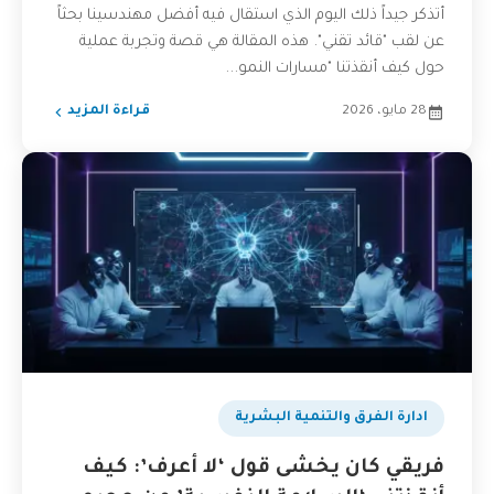
أتذكر جيداً ذلك اليوم الذي استقال فيه أفضل مهندسينا بحثاً
عن لقب "قائد تقني". هذه المقالة هي قصة وتجربة عملية
حول كيف أنقذتنا "مسارات النمو...
28 مايو، 2026
قراءة المزيد
ادارة الفرق والتنمية البشرية
فريقي كان يخشى قول ‘لا أعرف’: كيف