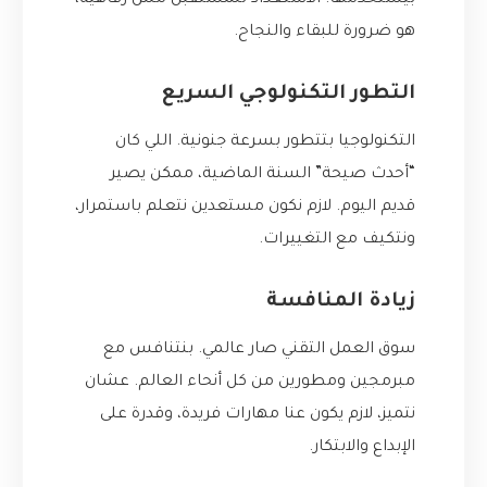
بيستخدمها. الاستعداد للمستقبل مش رفاهية،
هو ضرورة للبقاء والنجاح.
التطور التكنولوجي السريع
التكنولوجيا بتتطور بسرعة جنونية. اللي كان
“أحدث صيحة” السنة الماضية، ممكن يصير
قديم اليوم. لازم نكون مستعدين نتعلم باستمرار،
ونتكيف مع التغييرات.
زيادة المنافسة
سوق العمل التقني صار عالمي. بنتنافس مع
مبرمجين ومطورين من كل أنحاء العالم. عشان
نتميز، لازم يكون عنا مهارات فريدة، وقدرة على
الإبداع والابتكار.