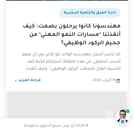
ادارة الفرق والتنمية البشرية
مهندسونا كانوا يرحلون بصمت: كيف
أنقذتنا ‘مسارات النمو المهني’ من
جحيم الركود الوظيفي؟
كنا نخسر أفضل مهندسينا الواحد تلو الآخر دون أن نفهم
السبب الحقيقي. في هذه المقالة، أشارككم قصة كيف
اكتشفنا القاتل الصامت "الركود الوظيفي"، وكيف أنقذنا...
15 أبريل، 2026
قراءة المزيد
كيف أواكب هذا التطور التقني
ناقشنا على تليجرام
@AbuOmarTech_bot
صورة المقال
© 2026 أبو عمر. جميع الحقوق محفوظة.