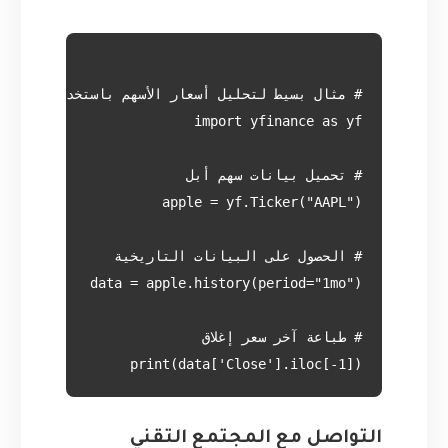
print(data['Close'].iloc[-1])

التواصل مع المجتمع التقني