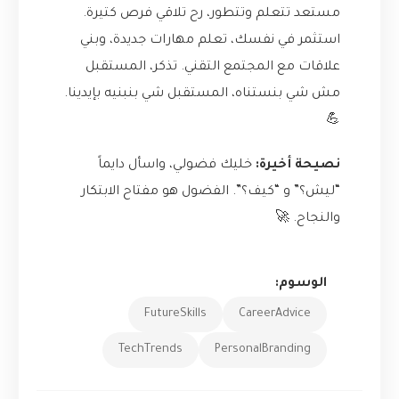
مستعد تتعلم وتتطور، رح تلاقي فرص كتيرة.
استثمر في نفسك، تعلم مهارات جديدة، وبني
علاقات مع المجتمع التقني. تذكر، المستقبل
مش شي بنستناه، المستقبل شي بنبنيه بإيدينا.
💪
نصيحة أخيرة:
خليك فضولي، واسأل دايماً
“ليش؟” و “كيف؟”. الفضول هو مفتاح الابتكار
والنجاح. 🚀
الوسوم:
FutureSkills
CareerAdvice
TechTrends
PersonalBranding