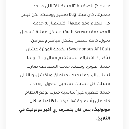
Service) الصغيرة “المسكينة” اللي ما حدا
معبرها، كان فيها bug صغير ووقعت. لكن ليش
كل النظام وقع معها؟ اكتشفنا إنه خدمة
المصادقة (Auth Service) عند كل عملية تسجيل
دخول، كانت بتتصل بشكل مباشر ومتزامن
(Synchronous API Call) بخدمة الفوترة عشان
تتأكد إذا اشتراك المستخدم فعال ولا لأ. ولما
خدمة الفوترة وقعت، خدمة المصادقة صارت
تستنى الرد وما يجيها، فبتعلق وبتفشل، وبالتالي
فشلت كل عمليات تسجيل الدخول. وهكذا،
خدمة صغيرة غير أساسية قدرت توقع النظام
كله على رأسه. وقتها أدركت،
نظامنا ما كان
مونوليث، بس كان يتصرف زي أكبر مونوليث في
التاريخ.