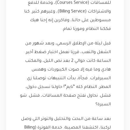
للمساقات (Courses Service)، وخدمة للدفع
والاشتراكات (Billing Service)، وغيرهم كثير. كنا
مبسوطين على حالنا، وفاكرين إنه إحنا هيك
فككنا النظام ومورنا تمام.
قبل ليلة من الإطلاق الرسمي، وبعد شهور من
الشغل والتعب، قررنا نعمل اختبار ضغط أخير.
الساعة كانت حوالي 2 بعد نص الليل، والمكتب
هادي وما فيه إلا صوت الكيبوردات وهمس
السيرفرات. فجأة، بدأت التنبيهات توصلنا زي
المطر. النظام كله “نايم”! حاولنا نسجل دخول،
فشل. نحاول نفتح صفحة المساقات، فشل. شو
السيرة؟
بعد ساعة من البحث والتحليل والتوتر اللي وصل
لركبنا، اكتشفنا المصيبة. خدمة الفوترة (Billing