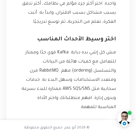
واحدة. اختر أكثر جزء مؤلم في نظامك، أكثر تدفق
يسبب مشاكل بسبب الاقتران، وابدأ به. أثبت
الفكرة، تعلم من التجربة، ثم توسع تدريجيًا.
اختر وسيط الأحداث المناسب
مش كل إشي بده دبابة. Kafka قوي جدًا وممتاز
للتعامل مع كميات هائلة من البيانات
والتسلسل (ordering) مهم. RabbitMQ مرن
ومتعدد الاستخدامات وسهل البدء به. خدمات
تفاعل مع الذكاء الاصطناعي
سحابية مثل AWS SQS/SNS ممتازة للبدء بسرعة
وبدون إدارة. افهم متطلباتك واختر الأداة
ناقشنا على تليجرام
@AbuOmarTech_bot
المناسبة للمهمة.
تقبل “الاتساق النهائي” (Eventual
© 2026 أبو عمر. جميع الحقوق محفوظة.
Consistency)