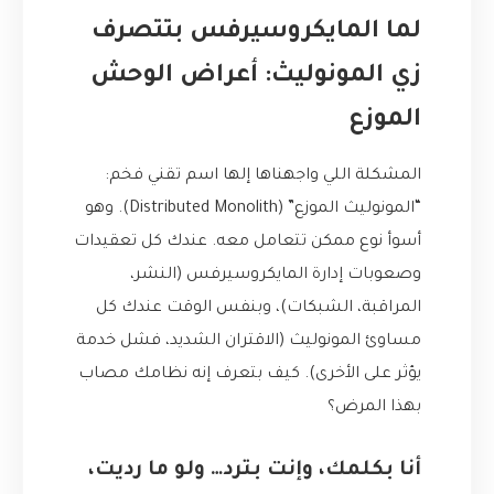
لما المايكروسيرفس بتتصرف
زي المونوليث: أعراض الوحش
الموزع
المشكلة اللي واجهناها إلها اسم تقني فخم:
“المونوليث الموزع” (Distributed Monolith). وهو
أسوأ نوع ممكن تتعامل معه. عندك كل تعقيدات
وصعوبات إدارة المايكروسيرفس (النشر،
المراقبة، الشبكات)، وبنفس الوقت عندك كل
مساوئ المونوليث (الاقتران الشديد، فشل خدمة
يؤثر على الأخرى). كيف بتعرف إنه نظامك مصاب
بهذا المرض؟
أنا بكلمك، وإنت بترد… ولو ما رديت،