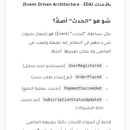
بالأحداث (Event-Driven Architecture – EDA)
.
شو هو “الحدث” أصلاً؟
بكل بساطة، “الحدث” (Event) هو إشعار بحدوث
شيء مهم في النظام. إنه حقيقة وقعت في
الماضي ولا يمكن تغييرها. أمثلة:
UserRegistered
(مستخدم جديد سجل)
OrderPlaced
(تم إنشاء طلب جديد)
PaymentSucceeded
(نجحت عملية الدفع)
SubscriptionStatusUpdated
(تم تحديث
حالة الاشتراك)
لاحظ أن أسماء الأحداث دائمًا بصيغة الماضي.