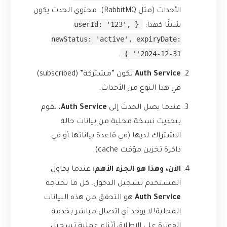
الأحداث (مثل RabbitMQ). محتوى الحدث يكون
{ userId: '123',
شيئًا كهذا:
newStatus: 'active', expiryDate:
'2024-12-31' }
.
Auth Service
تكون “مشتركة” (subscribed)
في هذا النوع من الأحداث.
عندما يصل الحدث إلى
Auth Service
، تقوم
بتحديث نسخة محلية من بيانات حالة
الاشتراك لديها (في قاعدة بياناتها أو في
ذاكرة تخزين مؤقت cache).
الآن، وهذا هو الجزء الأهم:
عندما يحاول
المستخدم تسجيل الدخول، كل ما تحتاجه
Auth Service
هو التحقق من هذه البيانات
المحلية! لا يوجد أي اتصال مباشر بخدمة
الفوترة على الإطلاق أثناء عملية تسجيل