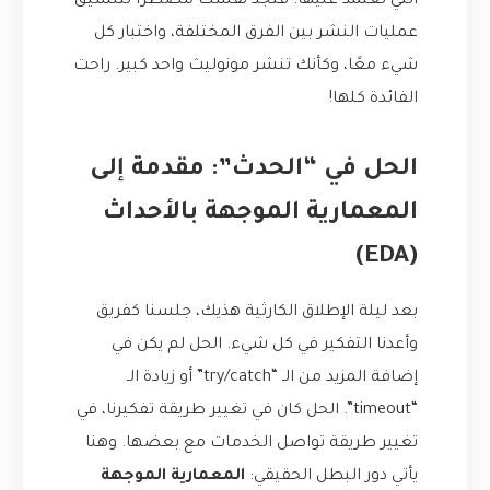
التي تعتمد عليها. فتجد نفسك مضطراً لتنسيق
عمليات النشر بين الفرق المختلفة، واختبار كل
شيء معًا، وكأنك تنشر مونوليث واحد كبير. راحت
الفائدة كلها!
الحل في “الحدث”: مقدمة إلى
المعمارية الموجهة بالأحداث
(EDA)
بعد ليلة الإطلاق الكارثية هذيك، جلسنا كفريق
وأعدنا التفكير في كل شيء. الحل لم يكن في
إضافة المزيد من الـ “try/catch” أو زيادة الـ
“timeout”. الحل كان في تغيير طريقة تفكيرنا، في
تغيير طريقة تواصل الخدمات مع بعضها. وهنا
يأتي دور البطل الحقيقي:
المعمارية الموجهة