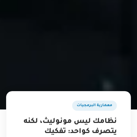
​معمارية البرمجيات
نظامك ليس مونوليث، لكنه
يتصرف كواحد: تفكيك