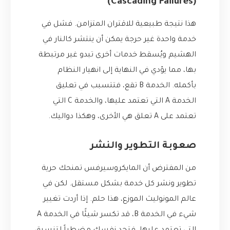
(Cascading Failures)
هذا نتيجة طبيعية للاقتران المتزامن. فشل في
خدمة واحدة غير حرجة يمكن أن ينتشر كالنار في
الهشيم ويُسقط خدمات أخرى تبدو غير مرتبطة
بها، مما يؤدي في النهاية إلى انهيار النظام
بأكمله. الخدمة B تقع، فتتسبب في تعليق
الخدمة A التي تعتمد عليها، والخدمة C التي
تعتمد على A تعلق هي الأخرى، وهكذا دواليك.
صعوبة التطوير والنشر
من المفترض أن المايكروسيرفس تمنحك حرية
تطوير ونشر كل خدمة بشكل مستقل. لكن في
عالم المونوليث الموزع، هذا حلم. إذا أردت تغيير
شيء في الخدمة B، قد تكسر شيئًا في الخدمة A