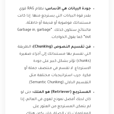
جودة البيانات هي الأساس:
نظام RAG قوي
بقدر قوة البيانات التي يسترجع منها. إذا كانت
مستنداتك فوضوية أو قديمة أو خاطئة،
فالنتائج ستكون كذلك. “Garbage in, garbage
out” كما يقول الخواجات.
فن تقسيم النصوص (Chunking):
الطريقة
التي تقسم بها مستنداتك إلى أجزاء صغيرة
(chunks) تؤثر بشكل كبير على جودة
الاسترجاع. لا تقسم في منتصف جملة أو
فكرة. جرب استراتيجيات مختلفة مثل
التقسيم الدلالي (Semantic Chunking).
المسترجع (Retriever) هو الملك:
حتى لو
كان لديك أفضل نموذج لغوي في العالم، إذا
لم يتمكن المسترجع من العثور على
المعلومات ذات الصلة، فلن يكون هناك