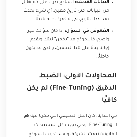
البيانات القديمة:
النماذج تُدرب على كم هائل
من البيانات حتى تاريخ معين. أي شيء يحدث
بعد هذا التاريخ، هي لا تعرف عنه شيئًا.
الغموض في السؤال:
إذا كان سؤالك غير
واضح، فالنموذج قد “يخمن” نيتك ويقدم
إجابة بناءً على هذا التخمين، والذي قد يكون
خاطئًا.
المحاولات الأولى: الضبط
الدقيق (Fine-Tuning) لم يكن
كافيًا
في البداية، كان الحل الطبيعي اللي فكرنا فيه هو
الـ Fine-Tuning. يعني نجيب كل المستندات
القانونية تبعت الشركة، ونعيد تدريب النموذج