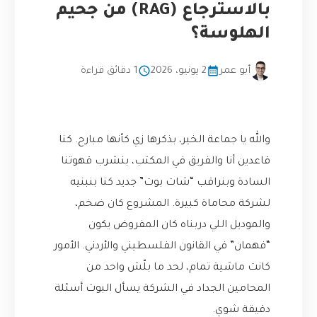
بالاسترجاع (RAG) من جحيم
الهلوسة؟
أبو عمر
2 يونيو، 2026
1 دقائق قراءة
والله يا جماعة الخير، بذكرها زي كأنها مبارح. كنا
قاعدين أنا والفريق في المكتب، بنشرب قهوتنا
السادة وبنراقب “شات بوت” جديد كنا بنبنيه
لشركة محاماة كبيرة. المشروع كان ضخم،
والموديل اللي دربناه كان المفروض يكون
“فهمان” في القانون الفلسطيني والأردني. الأمور
كانت ماشية تمام، لحد ما بلّش واحد من
المحامين الجداد في الشركة يسأل البوت أسئلة
دقيقة شوي.