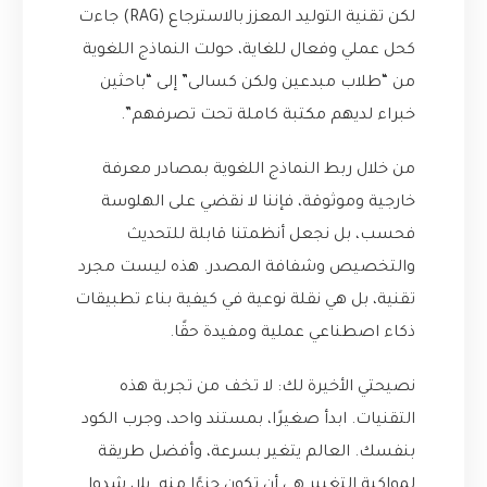
لكن تقنية التوليد المعزز بالاسترجاع (RAG) جاءت
كحل عملي وفعال للغاية، حولت النماذج اللغوية
من “طلاب مبدعين ولكن كسالى” إلى “باحثين
خبراء لديهم مكتبة كاملة تحت تصرفهم”.
من خلال ربط النماذج اللغوية بمصادر معرفة
خارجية وموثوقة، فإننا لا نقضي على الهلوسة
فحسب، بل نجعل أنظمتنا قابلة للتحديث
والتخصيص وشفافة المصدر. هذه ليست مجرد
تقنية، بل هي نقلة نوعية في كيفية بناء تطبيقات
ذكاء اصطناعي عملية ومفيدة حقًا.
نصيحتي الأخيرة لك: لا تخف من تجربة هذه
التقنيات. ابدأ صغيرًا، بمستند واحد، وجرب الكود
بنفسك. العالم يتغير بسرعة، وأفضل طريقة
لمواكبة التغيير هي أن تكون جزءًا منه. يلا، شدوا