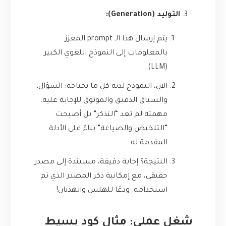
التوليد (Generation):
يتم إرسال هذا الـ prompt المعزز
بالمعلومات إلى النموذج اللغوي الكبير
(LLM).
الآن، النموذج لديه كل ما يحتاجه: السؤال،
والسياق الدقيق والموثوق للإجابة عليه.
مهمته لم تعد “التذكر” بل أصبحت
“التلخيص والصياغة” بناءً على الأدلة
المقدمة له.
النتيجة؟ إجابة دقيقة، مستندة إلى مصدر
حقيقي، مع إمكانية ذكر المصدر الذي تم
استخدامه. ودعًا للهلس والهذيان!
شغل عملي: مثال كود بسيط