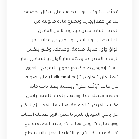
فجأة، بنشوف البوت بجاوب على سؤال بخصوص
بند في عقد إيجار… وبخترع مادة قانونية من
العدم! المادة مش موجودة لا في القانون
الفلسطيني ولا الأردني ولا حتى في قوانين جزر
الواق واق. صابنا صدمة، وضحك، وقلق بنفس
الوقت. المدير عنا وجهه صار ألوان، والمحامي صار
يبعت إيموجي ضحك مع دموع. النموذج اللغوي
تبعنا كان “بهلوس” (Hallucinating) على أصوله.
كان قاعد “بألّف حكي” وبقدمه بثقة تامة كأنه
حقيقة مسلم بها. وقتها، ولعت اللمبة براسي
وقلت للفريق: “يا جماعة، هيك ما بنفع. لازم نلاقي
حل يخلي الموديل يلتزم بالنص، لازم نفتحله الكتاب
وهو بجاوب”. ومن هنا بدأت رحلتنا الحقيقية مع
تقنية غيرت كل شيء: التوليد المعزز بالاسترجاع