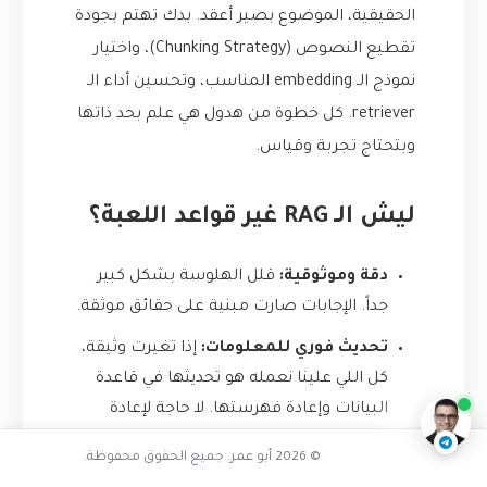
الحقيقية، الموضوع بصير أعقد. بدك تهتم بجودة
تقطيع النصوص (Chunking Strategy)، واختيار
نموذج الـ embedding المناسب، وتحسين أداء الـ
retriever. كل خطوة من هدول هي علم بحد ذاتها
وبتحتاج تجربة وقياس.
ليش الـ RAG غير قواعد اللعبة؟
دقة وموثوقية:
قلل الهلوسة بشكل كبير
جداً. الإجابات صارت مبنية على حقائق موثقة.
تفاعل مع الذكاء الاصطناعي
تحديث فوري للمعلومات:
إذا تغيرت وثيقة،
ناقشنا على تليجرام
@AbuOmarTech_bot
كل اللي علينا نعمله هو تحديثها في قاعدة
البيانات وإعادة فهرستها. لا حاجة لإعادة
تدريب النموذج بالكامل.
© 2026 أبو عمر. جميع الحقوق محفوظة.
الشفافية:
نقدر بسهولة نعرض للمستخدم