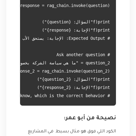
# The model might say it doesn't know, which is the correct behavior!

نصيحة من أبو عمر:
الكود اللي فوق هو مثال بسيط. في المشاريع