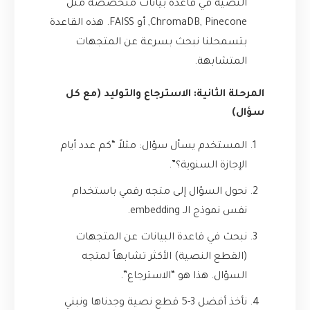
النصية في قاعدة بيانات متخصصة مثل
ChromaDB, Pinecone, أو FAISS. هذه القاعدة
بتسمحلنا نبحث بسرعة عن المتجهات
المتشابهة.
المرحلة الثانية: الاسترجاع والتوليد (مع كل
سؤال)
المستخدم يسأل سؤال: مثلاً “كم عدد أيام
الإجازة السنوية؟”.
نحول السؤال إلى متجه رقمي باستخدام
نفس نموذج الـ embedding.
نبحث في قاعدة البيانات عن المتجهات
(القطع النصية) الأكثر تشابهاً لمتجه
السؤال. هذا هو “الاسترجاع”.
نأخذ أفضل 3-5 قطع نصية وجدناها ونبني