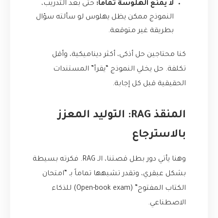
لا يمنع الهلوسة تماماً:
حتى بعد التدريب،
النموذج ممكن يظل يهلوس لو سألته سؤال
بطريقة غير متوقعة.
كنا محتاجين حل أذكى، أكثر ديناميكية، وأقل
تكلفة. حل يخلي النموذج “يقرأ” المستندات
الحقيقية قبل كل إجابة.
المنقذ RAG: التوليد المعزز
بالاسترجاع
وهنا يأتي دور بطل قصتنا، الـ RAG. فكرته بسيطة
بشكل عبقري، وتقدر تشبهها تماماً بـ “امتحان
الكتاب المفتوح” (Open-book exam) للذكاء
الاصطناعي.