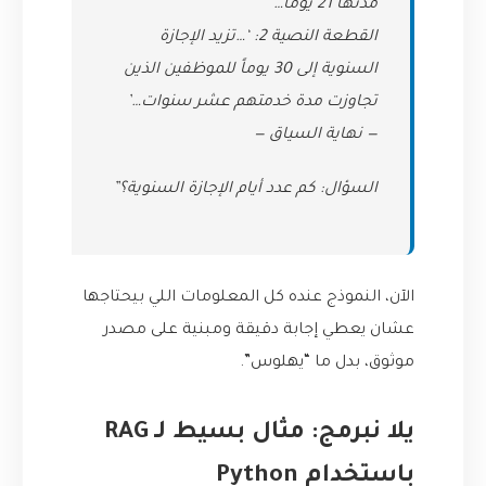
مدتها 21 يوماً…’
القطعة النصية 2: ‘…تزيد الإجازة
السنوية إلى 30 يوماً للموظفين الذين
تجاوزت مدة خدمتهم عشر سنوات…’
— نهاية السياق —
السؤال: كم عدد أيام الإجازة السنوية؟”
الآن، النموذج عنده كل المعلومات اللي بيحتاجها
عشان يعطي إجابة دقيقة ومبنية على مصدر
موثوق، بدل ما “يهلوس”.
يلا نبرمج: مثال بسيط لـ RAG
باستخدام Python