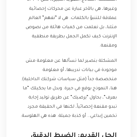
المشكلة. النماذج اللغوية الكبيرة، مثل GPT-4
وغيرها، هي بالآخر عبارة عن محركات إحصائية
عملاقة للتنبؤ بالكلمات. هي لا “تفهم” العالم
مثلنا، بل تعلمت من كميات هائلة من نصوص
الإنترنت كيف تكمل الجمل بطريقة منطقية
ومقنعة.
المشكلة بتصير لما تسألها عن معلومة مش
موجودة في بيانات تدريبها، أو معلومة
متخصصة جداً (مثل سياسات شركتك الداخلية).
هنا، النموذج بوقع في حيرة. وبدل ما يحكيلك “ما
بعرف”، بحاول “يرضيك” عن طريق توليد إجابة
تبدو مقنعة إحصائياً، لكنها في الحقيقة مجرد
تخمين إبداعي… أو كذبة جميلة. هذه هي الهلوسة.
الحل القديم: الضبط الدقيق