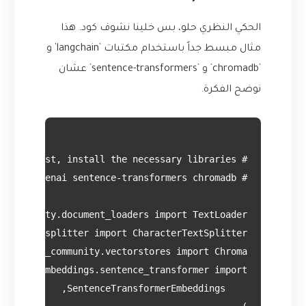
الحكي النظري حلو، بس خلينا نشوف كود. هذا
مثال مبسط جداً باستخدام مكتبات `langchain` و
`chromadb` و `sentence-transformers` عشان
نوضح الفكرة.