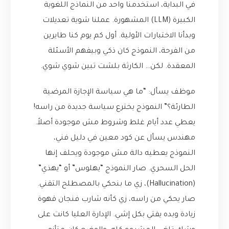
في البداية، استخدمنا واحد من النماذج اللغوية
الكبيرة (LLM) المشهورة. عملنا شوية تعديلات
وبدأنا الاختبارات الأولية. أول كم يوم كنا طايرين
من الفرحة، النموذج كان ذكي وبيفهم الأسئلة
المعقدة. لكن… الكارثة بلشت تبين شوي شوي.
موظف يسأل: “ما هي سياسة الإجازة المرضية
الطارئة؟” النموذج يخترع سياسة جديدة من راسه!
يعطي عدد أيام غلط وشروط مش موجودة أصلاً.
مهندس يسأل عن كود معين في دليل فني،
النموذج يعطيه دالة مش موجودة ويحلف إنها
الحل السحري. صار النموذج “يهلوس” أو “يهذي”
(Hallucination)، زي ما بنحكي بالمصطلح التقني.
صار يحكي من راسه، زي كأنه شارب فنجان قهوة
زيادة وبده يفتي بكل إشي. الإدارة العليا كانت على