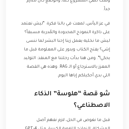
وشك تلغي المشروع كله، والوضع كان متأزم
جداً.
في عز اليأس، لمعت في بالنا فكرة: “ليش نعتمد
على ذاكرة النموذج المحدودة والمُدربة مسبقاً؟
ليش ما نخليه يعمل زينا إحنا البشر لما ننسى
إشي؟ يفتح الكتاب ويدور على المعلومة قبل ما
يحكي!”. ومن هنا بدأت رحلتنا مع المنقذ: التوليد
المعزز بالاسترجاع أو الـ RAG. وهذه هي القصة
اللي بدي أحكيلكم إياها اليوم.
شو قصة “هلوسة” الذكاء
الاصطناعي؟
قبل ما نغوص في الحل، لازم نفهم أصل