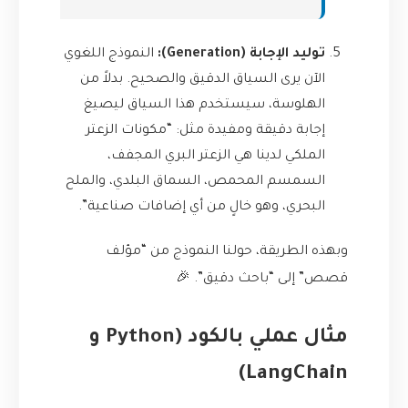
توليد الإجابة (Generation):
النموذج اللغوي
الآن يرى السياق الدقيق والصحيح. بدلاً من
الهلوسة، سيستخدم هذا السياق ليصيغ
إجابة دقيقة ومفيدة مثل: “مكونات الزعتر
الملكي لدينا هي الزعتر البري المجفف،
السمسم المحمص، السماق البلدي، والملح
البحري، وهو خالٍ من أي إضافات صناعية”.
وبهذه الطريقة، حولنا النموذج من “مؤلف
قصص” إلى “باحث دقيق”. 🎉
مثال عملي بالكود (Python و
LangChain)