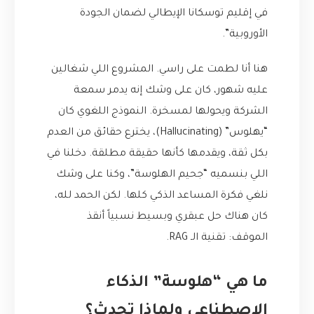
في إقليم توسكانا الإيطالي لضمان الجودة
الأوروبية”.
هنا أنا لطمت على راسي. المشروع اللي شغالين
عليه شهور، كان على وشك إنه يدمر سمعة
الشركة ويحولها لمسخرة. النموذج اللغوي كان
“يهلوس” (Hallucinating)، يخترع حقائق من العدم
بكل ثقة، ويقدمها كأنها حقيقة مطلقة. دخلنا في
اللي بنسميه “جحيم الهلوسة”، وكنا على وشك
نلغي فكرة المساعد الذكي كلها. لكن الحمد لله،
كان هناك حل عبقري وبسيط نسبياً أنقذ
الموقف: تقنية الـ RAG.
ما هي “هلوسة” الذكاء
الاصطناعي ولماذا تحدث؟