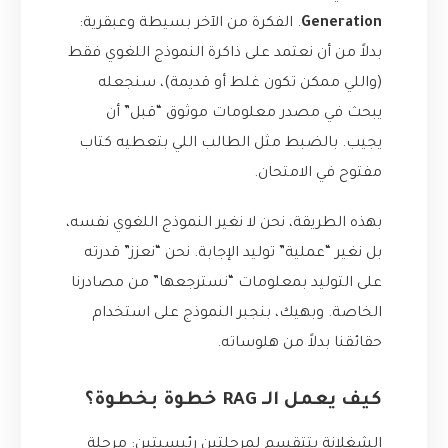
Generation
. الفكرة من الآخر بسيطة وعبقرية:
بدلاً من أن نعتمد على ذاكرة النموذج اللغوي فقط
(واللي ممكن تكون غلط أو قديمة)، سنجعله
يبحث في مصدر معلومات موثوق “قبل” أن
يجيب. بالضبط مثل الطالب اللي بتعطيه كتاب
مفتوح في الامتحان.
بهذه الطريقة، نحن لا نغير النموذج اللغوي نفسه،
بل نغير “عملية” توليد الإجابة. نحن “نعزز” قدرته
على التوليد بمعلومات “نسترجعها” من مصادرنا
الخاصة. وبهيك، بنجبر النموذج على استخدام
حقائقنا بدلاً من هلوساته.
كيف يعمل الـ RAG خطوة بخطوة؟
الشغلانة بتتقسم لمرحلتين رئيسيتين: مرحلة