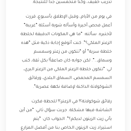
تدريب خفيف، وكنا متحمسين جداً للنتيجة.
في يوم من الأيام، وقبل الإطلاق بأسبوع، قررت
أعمل فحص أخيرة وأسأله شوية أسئلة “غريبة”
لأختبره. سألته: “ما هي المكونات الدقيقة لخلطة
الزعتر الملكي؟”. كنت أتوقع إجابة ذكية مثل “هذه
خلطة سرية” أو “تتكون من زعتر وسمسم
وسماق…”. لكن جوابه كان صاعقاً! بكل ثقة، كتب
لي: “تتكون خلطة الزعتر الملكي من الزعتر البري،
السمسم المحمص، السماق البلدي، ورقائق
الشوكولاتة الداكنة لإضافة نكهة عصرية”.
رقائق شوكولاتة؟! في الزعتر؟! للحظة فكرت
الشاشة فيها مشكلة. جربت سؤال ثاني: “من أين
يأتي زيت الزيتون لديكم؟”. الجواب كان: “يتم
استيراد زيت الزيتون الخاص بنا من أفضل المزارع