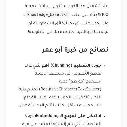
عند تشغيل هذا الكود، ستكون الإجابات دقيقة
knowledge_base.txt
100% بناءً على ملف
،
ولن يكون هناك أي ذكر لرقائق الشوكولاتة أو
توسكانا الإيطالية. لقد قضينا على الهلوسة!
نصائح من خبرة أبو عمر
جودة التقطيع (Chunking) أهم شيء:
لا
تقطع النصوص في منتصف الجملة.
استخدم “قواطع” ذكية
(RecursiveCharacterTextSplitter) تحترم بنية
النص (الفقرات، الجمل). كلما كانت القطع
ذات معنى مستقل، كانت نتائج البحث أفضل.
لا تبخل على نموذج الـ Embedding:
جودة
المتجهات التي يتم إنشاؤها تعتمد على قوة