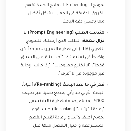
نموذج الـ Embedding. النماذج الجيدة تفهم
الفروق الدقيقة في المعنى بشكل أفضل،
مما يحسن دقة البحث.
هندسة الطلب (Prompt Engineering) لا
تزال مهمة:
الطلب الذي أرسلناه للنموذج
اللغوي (LLM) في خطوة التعزيز مهم جداً. كن
واضحاً في تعليماتك: “أجب بناءً على السياق
فقط”، “لا تخترع معلومات”، “إذا كانت الإجابة
غير موجودة قل لا أعرف”.
فكر في ما بعد البحث (Re-ranking):
أحياناً،
البحث الأولي قد يأتي بقطع نصية غير دقيقة
100%. يمكنك إضافة خطوة تالية تسمى
“إعادة الترتيب” (Re-ranking) حيث يقوم
نموذج أصغر وأسرع بإعادة تقييم القطع
المسترجعة واختيار الأفضل منها قبل