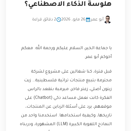
هلوسة الذكاء الاصطناعي؟
أبو عمر
26 مايو، 2026
2 دقائق قراءة
يا جماعة الخير، السلام عليكم ورحمة الله. معكم
أخوكم أبو عمر.
قبل فترة، كنا شغالين على مشروع لشركة
محترمة بتبيع منتجات تراثية فلسطينية… زيت
زيتون أصلي، زعتر فاخر، ميرمية بتقعد بالراس.
الفكرة كانت نعمل مساعد ذكي (Chatbot) على
موقعهم، يرد على أسئلة الزباين عن المنتجات،
تاريخها، وكيفية استخدامها. استخدمنا واحد من
النماذج اللغوية الكبيرة (LLM) المشهورة، ودربناه