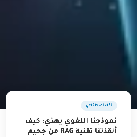
ذكاء اصطناعي
نموذجنا اللغوي يهذي: كيف
أنقذتنا تقنية RAG من جحيم