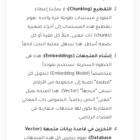
التقطيع (Chunking):
لا يمكننا إعطاء
النموذج مستندات طويلة مرة واحدة. نقوم
بتقطيع هذه المستندات إلى أجزاء صغيرة
(chunks) ذات معنى، مثلاً كل فقرة أو كل
بضعة أسطر. هذا يسهل عملية البحث لاحقاً.
إنشاء المتجهات (Embeddings):
هذه هي
الخطوة السحرية. نستخدم نموذجاً
متخصصاً (Embedding Model) لتحويل كل
“قطعة” نصية إلى مجموعة من الأرقام
تسمى “متجهاً” (Vector). هذا المتجه يمثل
“معنى” النص رياضياً. النصوص ذات المعاني
المتقاربة يكون لها متجهات متقاربة في
الفضاء الرياضي.
التخزين في قاعدة بيانات متجهة (Vector
Database):
نقوم بتخزين كل هذه المتجهات