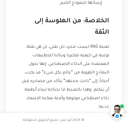
إرسالها للنموذج الكبير.
الخلاصة: من الهلوسة إلى
الثقة
تقنية RAG ليست مجرد حل تقني، بل هي نقلة
نوعية في كيفية تفكيرنا وبنائنا للتطبيقات
المعتمدة على الذكاء الاصطناعي. إنها تحول
النماذج اللغوية من “عالم بكل شيء” قد يكذب
أحياناً، إلى “باحث مجتهد” يتأكد من مصادره قبل
تفاعل مع الذكاء الاصطناعي
أن يتكلم. وهذا بالضبط ما نحتاجه لبناء أنظمة
ناقشنا على تليجرام
@AbuOmarTech_bot
ذكاء اصطناعي موثوقة وآمنة يمكننا الاعتماد
عليها.
© 2026 أبو عمر. جميع الحقوق محفوظة.
في مشروعنا، تطبيق RAG لم يكن مجرد إصلاح