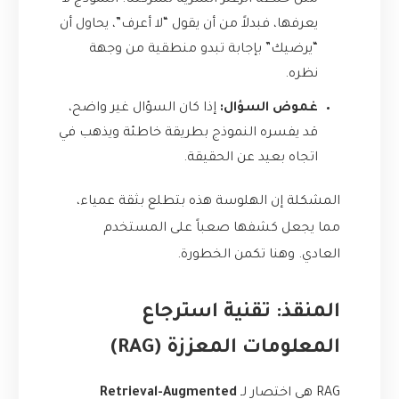
مثل خلطة الزعتر السرية لشركتنا. النموذج لا
يعرفها، فبدلاً من أن يقول “لا أعرف”، يحاول أن
“يرضيك” بإجابة تبدو منطقية من وجهة
نظره.
غموض السؤال:
إذا كان السؤال غير واضح،
قد يفسره النموذج بطريقة خاطئة ويذهب في
اتجاه بعيد عن الحقيقة.
المشكلة إن الهلوسة هذه بتطلع بثقة عمياء،
مما يجعل كشفها صعباً على المستخدم
العادي. وهنا تكمن الخطورة.
المنقذ: تقنية استرجاع
المعلومات المعززة (RAG)
RAG هي اختصار لـ
Retrieval-Augmented