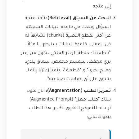
إلى متجه.
البحث عن السياق (Retrieval):
نأخذ متجه
السؤال ونبحث في قاعدة البيانات المتجهة
عن أكثر القطع النصية (chunks) تشابهاً له
في المعنى. قاعدة البيانات سترجع لنا مثلاً:
“قطعة 1: خلطة الزعتر الملكي تتكون من زعتر
بري مجفف، سمسم محمص، سماق بلدي،
وملح بحري” و “قطعة 2: يتميز زعترنا بأنه لا
يحتوي على أي إضافات صناعية”.
تعزيز الطلب (Augmentation):
الآن نقوم
ببناء “طلب معزز” (Augmented Prompt)
نرسله للنموذج اللغوي الكبير. هذا الطلب
يبدو كالتالي: