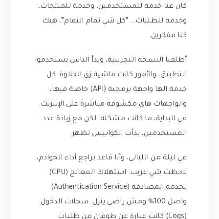
كان عنا خدمة للمستخدمين، وخدمة للمنتجات،
وخدمة للطلبات… “كل شي تمام التمام”، هيك
كنا مفكرين.
أطلقنا النسخة التجريبية، وبدأ الناس يستخدموا
التطبيق، والأمور كانت ماشية زي الحلاوة. كل
خدمة الها واجهة برمجية (API) خاصة فيها،
والواجهات هاي مكشوفة مباشرة على الإنترنت.
في البداية، ما كانت مشكلة. لكن مع زيادة عدد
المستخدمين، بدأت الكوابيس تظهر.
في ليلة من الليالي، وأنا قاعد براجع أداء الخوادم،
لاحظت شي غريب. استهلاك المعالج (CPU)
لخدمة المصادقة (Authentication Service)
واصل 100% ومش راضي ينزل. سجلات الدخول
(Logs) كانت عبارة عن طوفان من طلبات