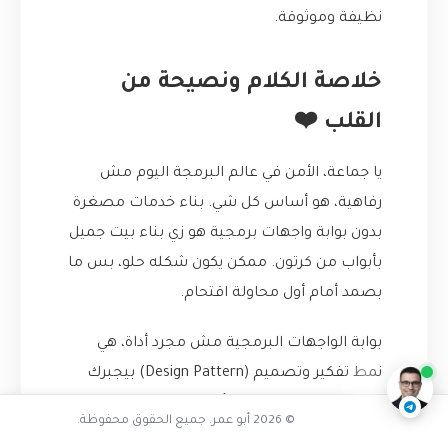
نظيفة وموثوقة.
خلاصة الكلام ونصيحة من
القلب ❤️
يا جماعة، الأمن في عالم البرمجة اليوم مش
رفاهية، هو أساس كل شي. بناء خدمات مصغرة
بدون بوابة واجهات برمجية هو زي بناء بيت جميل
بأبواب من كرتون. ممكن يكون شكله حلو، بس ما
هل واجهت مشكلة مماثلة
بصمد أمام أول محاولة اقتحام.
ناقشنا على تليجرام
@AbuOmarTech_bot
بوابة الواجهات البرمجية مش مجرد أداة، هي
نمط تفكير وتصميم (Design Pattern) بيجبرك
تفكر بطريقة مركزية في أمن وإدارة النظام تبعك.
© 2026 أبو عمر. جميع الحقوق محفوظة.
هي بتوفرلك: