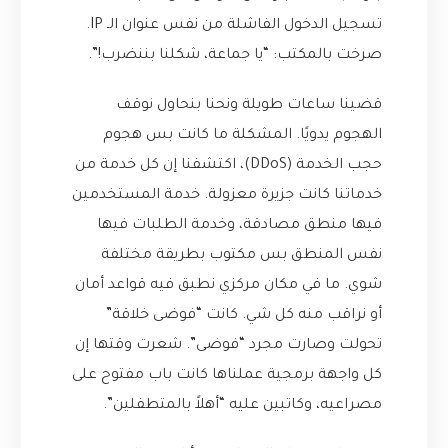
تسجيل الدخول الفاشلة من نفس عنوان الـ IP.
صرخت بالمكتب: “يا جماعة، شكلنا بننضرب!”.
قضينا ساعات طويلة ونحنا بنحاول نوقف
الهجوم يدويًا. المشكلة ما كانت بس هجوم
حجب الخدمة (DDoS)، اكتشفنا إن كل خدمة من
خدماتنا كانت جزيرة معزولة. خدمة المستخدمين
فيها منطق مصادقة، وخدمة الطلبات فيها
نفس المنطق بس مكتوب بطريقة مختلفة
شوي. ما في مكان مركزي نطبق فيه قواعد أمان
أو نراقب منه كل شي. كانت “فوضى خلاقة”
تحولت وصارت مجرد “فوضى”. شعرت وقتها إن
كل واجهة برمجية عملناها كانت باب مفتوح على
مصراعيه، وكاتبين عليه “أهلاً بالمتطفلين”.