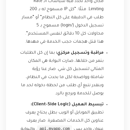
مكان واحد نحدد فيه سياسات الـ Rate
Limiting. مثلًا: “كل IP مسموح له بـ 200
طلب في الدقيقة على كل النظام” أو “مسار
تسجيل الدخول (/login) مسموح بـ 5
محاولات كل 10 دقائق لنفس المستخدم”.
هذا قتل هجمات حجب الخدمة في مهدها.
مراقبة وتسجيل مركزي:
بما إن كل الطلبات
بتمر من خلالها، صارت البوابة هي المكان
المثالي لتسجيل كل شي. صار عنا رؤية
شاملة وواضحة لكل ما يحدث في النظام،
وبنقدر نتبع أي طلب من لحظة دخوله لحد ما
يوصل للخدمة ويرجع بالرد.
تبسيط العميل (Client-Side Logic):
تطبيق الموبايل أو الويب بطل يحتاج يعرف
عناوين كل الخدمات المصغرة. صار يعرف
api.myapp.com
عنوان واحد بس:
. والبوابة