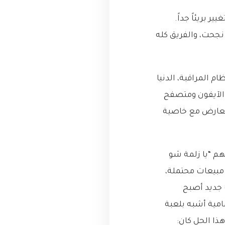
بدا التغيير بريئاً جداً.
ارات الآلية الوظيفية نجحت، والفريق كله
م المراقبة، الدنيا
 الآيفون ومتصفح
 تسبب في تعارض مع خاصية
م “يا زلمة شو
 مبيعات محتملة،
ث جديد أصبح
امية أشبه بلعبة
ذا الحل كان: