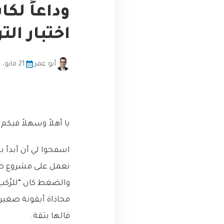
وداعاً لك
اختبار ال
أبو عمر
21 مايو، 2026
يا أهلاً وسهلاً فيكم
اسمحوا لي أن أبدأ 
نعمل على مشروع ضخم 
والضغط كان “للرُكب
قالها بثقة.