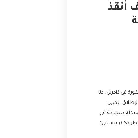
 أنقذ
ة
ة في ذاكرتي. كنا
طلاق الكبير،
 مشكلة بسيطة في
محاذاة أيقونة صغيرة في صفحة المنتج على متصفح فايرفوكس. “شغلة بسيطة، سطر CSS وبتمشي”،