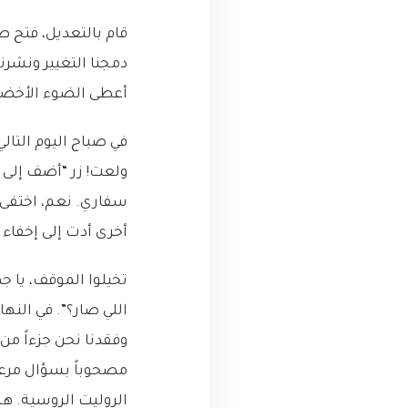
أعطى الضوء الأخضر. “
في صباح اليوم التال
ولعت! زر “أضف إلى ا
أخرى أدت إلى إخفاء الزر 
تخيلوا الموقف، يا 
اللي صار؟”. في النه
وفقدنا نحن جزءاً من
مصحوباً بسؤال مرعب:
الروليت الروسية. هذ