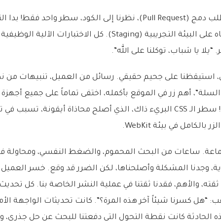
قام بالتعديل، فتح طلب دمج (Pull Request)، نظرنا إلى الكود، سطر واحد فقط! 
دمجنا التغيير ونشرناه على البيئة التجريبية (Staging). كل الاختب
يلا يا شباب، توكلنا على الله”.
ي، استيقظنا على جحيم حقيقي. رسائل من العميل، تنبيهات من نظا
لسلة”، أهم زر في الموقع بأكمله، اختفى تماماً على جميع أجهزة
سفاري. نعم، اختفى! سطر الـ CSS البريء ذاك، الذي أصلح محاذاة أيقونة،
بالكامل في بيئة WebKit.
جماعة. ساعات من البحث المحموم، والضغط النفسي، ومحاولة فه
اية، وجدنا المشكلة وأصلحناها، لكن الضرر قد وقع. خسر العميل
 ثقته، والأهم، فقدنا ثقتنا في عملية النشر الخاصة بنا. كل تحدي
 “هل كسرنا شيئاً آخر هذه المرة؟”. كانت تحديثات الواجهة الأم
ه الحادثة كانت نقطة التحول التي دفعتنا للبحث عن حل جذري، وه