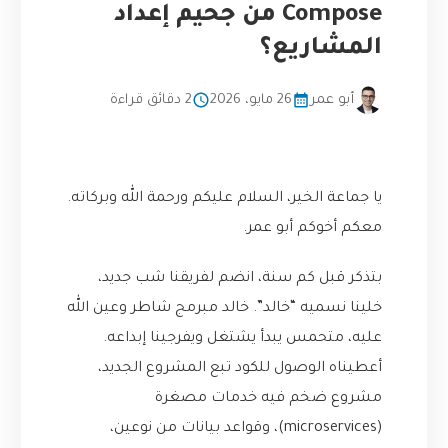
Compose من جحيم إعداد
المشاريع؟
أبو عمر
26 مايو، 2026
2 دقائق قراءة
يا جماعة الخير، السلام عليكم ورحمة الله وبركاته.
معكم أخوكم أبو عمر.
بتذكر قبل كم سنة، انضم لفريقنا شب جديد،
خلينا نسميه “خالد”. خالد مبرمج شاطر وعين الله
عليه، متحمس يبدأ يشتغل ويفرجينا إبداعه.
أعطيناه الوصول للكود تبع المشروع الجديد،
مشروع ضخم فيه خدمات مصغرة
(microservices)، وقواعد بيانات من نوعين،