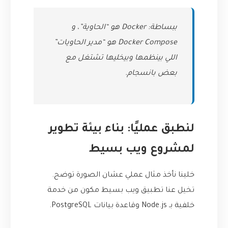
ببساطة: Docker هو “الحاوية”، و
Docker Compose هو “مدير الحاويات”
اللي بينظمها وبيخليها تشتغل مع
بعض بانسجام.
لنطبق عمليًا: بناء بيئة تطوير
لمشروع ويب بسيط
خلينا نأخذ مثال عملي عشان الصورة توضح.
تخيل عنا تطبيق ويب بسيط مكون من خدمة
خلفية بـ Node.js وقاعدة بيانات PostgreSQL.