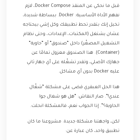
قبل ما نحكي عن المنقذ Docker Compose، لازم
نفهم الأداة الأساسية: Docker. ببساطة شديدة،
تخيل إنك بتقدر تحط تطبيقك وكل إشي بيحتاجه
عشان يشتغل (المكتبات، الإعدادات، وحتى نظام
التشغيل المصغّر) داخل “صندوق” أو “حاوية”
(Container). هذا الصندوق معزول تمامًا عن
جهازك الأصلي، وتقدر تشغّله على أي جهاز ثاني
عليه Docker بدون أي مشاكل.
هذا الحل العبقري قضى على مشكلة “شغّال
عندي!”. صار النقاش: “هل هو شغال جوا
الحاوية؟”. إذا الجواب نعم، فالمشكلة انحلت.
لكن، واجهتنا مشكلة جديدة. مشروعنا ما كان
تطبيق واحد، كان عبارة عن: