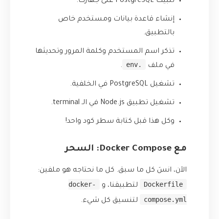
تثبيت PostgreSQL على جهازك.
إنشاء قاعدة بيانات ومستخدم خاص
بالتطبيق.
تذكر اسم المستخدم وكلمة المرور وتحديثها
.env
في ملف
.
تشغيل PostgreSQL في الخلفية.
تشغيل تطبيق Node.js في الـ terminal.
وكل هذا قبل كتابة سطر كود واحد!
مع Docker Compose: السحر
الآن، انسَ كل ما سبق. كل ما نحتاجه هو ملفين:
docker-
Dockerfile
لتطبيقنا، و
compose.yml
لتنسيق كل شيء.