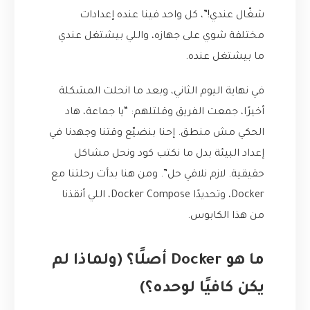
شغّال عندي!”، كل واحد فينا عنده إعدادات
مختلفة شوي على جهازه، واللي بيشتغل عندي
ما بيشتغل عنده.
في نهاية اليوم الثاني، وبعد ما انحلت المشكلة
أخيرًا، جمعت الفريق وقلتلهم: “يا جماعة، هاد
الحكي مش منطق. إحنا بنضيّع وقتنا وجهدنا في
إعداد البيئة بدل ما نكتب كود ونحل مشاكل
حقيقية. لازم نلاقي حل”. ومن هنا بدأت رحلتنا مع
Docker، وتحديدًا Docker Compose، اللي أنقذنا
من هذا الكابوس.
ما هو Docker أصلًا؟ (ولماذا لم
يكن كافيًا لوحده؟)