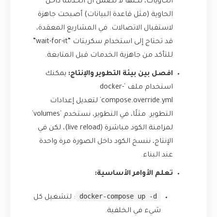
الحاويات، لكنها لا تضمن أن الخدمة داخل
الحاوية (مثل قاعدة البيانات) أصبحت جاهزة
لاستقبال الاتصالات. في المشاريع المعقدة،
قد تحتاج إلى استخدام سكربتات “wait-for-it”
للتأكد من جاهزية الخدمات قبل المتابعة.
افصل بين بيئة التطوير والإنتاج:
يمكنك
استخدام ملف `docker-
compose.override.yml` لتعديل إعدادات
التطوير. مثلًا، في التطوير، نستخدم `volumes`
لمزامنة الكود مباشرة (live reload)، لكن في
الإنتاج، ننسخ الكود داخل الصورة مرة واحدة
عند البناء.
تعلم الأوامر الأساسية:
docker-compose up -d
: لتشغيل كل
شيء في الخلفية.