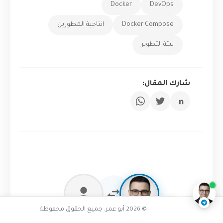
Docker
DevOps
Docker Compose
انتاجية المطورين
بيئة التطوير
شارك المقال:
تفاعل مع الذكاء الاصطناعي
ناقشنا على تليجرام
@AbuOmarTech_bot
© 2026 أبو عمر. جميع الحقوق محفوظة.
سجل دخولك لعمل نقاش تفاعلي