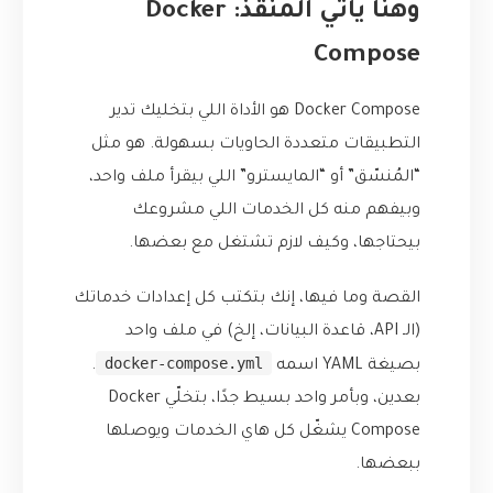
وهنا يأتي المنقذ: Docker
Compose
Docker Compose هو الأداة اللي بتخليك تدير
التطبيقات متعددة الحاويات بسهولة. هو مثل
“المُنسّق” أو “المايسترو” اللي بيقرأ ملف واحد،
وبيفهم منه كل الخدمات اللي مشروعك
بيحتاجها، وكيف لازم تشتغل مع بعضها.
القصة وما فيها، إنك بتكتب كل إعدادات خدماتك
(الـ API، قاعدة البيانات، إلخ) في ملف واحد
docker-compose.yml
بصيغة YAML اسمه
.
بعدين، وبأمر واحد بسيط جدًا، بتخلّي Docker
Compose يشغّل كل هاي الخدمات ويوصلها
ببعضها.