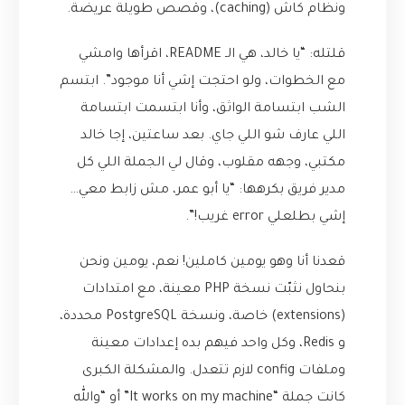
ونظام كاش (caching)، وقصص طويلة عريضة.
قلتله: “يا خالد، هي الـ README، اقرأها وامشي
مع الخطوات، ولو احتجت إشي أنا موجود”. ابتسم
الشب ابتسامة الواثق، وأنا ابتسمت ابتسامة
اللي عارف شو اللي جاي. بعد ساعتين، إجا خالد
مكتبي، وجهه مقلوب، وقال لي الجملة اللي كل
مدير فريق بكرهها: “يا أبو عمر، مش زابط معي…
إشي بطلعلي error غريب!”.
قعدنا أنا وهو يومين كاملين! نعم، يومين ونحن
بنحاول نثبّت نسخة PHP معينة، مع امتدادات
(extensions) خاصة، ونسخة PostgreSQL محددة،
و Redis، وكل واحد فيهم بده إعدادات معينة
وملفات config لازم تتعدل. والمشكلة الكبرى
كانت جملة “It works on my machine” أو “والله