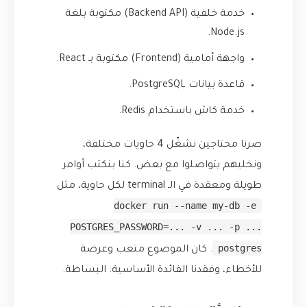
خدمة خلفية (Backend API) مكتوبة بلغة
Node.js.
واجهة أمامية (Frontend) مكتوبة بـ React.
قاعدة بيانات PostgreSQL.
خدمة كاش باستخدام Redis.
صرنا محتاجين نشغّل 4 حاويات مختلفة،
ونخليهم يتواصلوا مع بعض. كنا بنكتب أوامر
طويلة ومعقدة في الـ terminal لكل حاوية، مثل
docker run --name my-db -e
POSTGRES_PASSWORD=... -v ... -p ...
postgres
. كان الموضوع متعب وعرضة
للأخطاء، وفقدنا الفائدة الأساسية: البساطة.