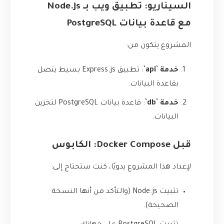
السيناريو: تطبيق ويب بـ Node.js
مع قاعدة بيانات PostgreSQL
المشروع يتكون من:
خدمة `api`
: تطبيق Express.js بسيط يتصل
بقاعدة البيانات.
خدمة `db`
: قاعدة بيانات PostgreSQL لتخزين
البيانات.
قبل Docker Compose: الكابوس
لإعداد هذا المشروع يدويًا، كنت ستحتاج إلى:
تثبيت Node.js (والتأكد من أنها النسخة
الصحيحة).