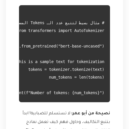
print(f"Number of tokens: {num_tokens}")

نصيحة من أبو عمر:
لا تستسلم للضبابية! ابدأ
بتتبع التكاليف، وحاول فهم كيف تعمل نماذج