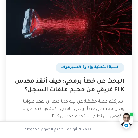
البنية التحتية وإدارة السيرفرات
البحث عن خطأ برمجي: كيف أنقذ مكدس
هل FinOps ضروري للشركات الناشئة
ELK فريقي من جحيم ملفات السجل؟
أشارككم قصة حقيقية عن ليلة كدنا فيها أن نفقد صوابنا
ناقشنا على تليجرام
@AbuOmarTech_bot
ونحن نبحث عن خطأ برمجي غامض. اكتشفوا كيف حولنا
الفوضى إلى نظام باستخدام مكدس ELK،...
23 مايو، 2026
قراءة المزيد
© 2026 أبو عمر. جميع الحقوق محفوظة.