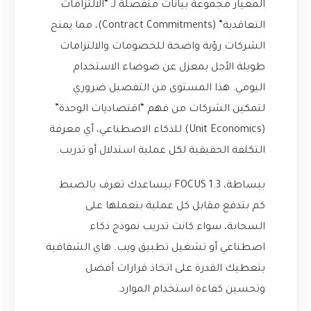
المعيار مجموعة بيانات منفصلة لـ “الالتزامات
التعاقدية” (Contract Commitments)، مما يمنح
الشركات رؤية واضحة للخصومات والالتزامات
طويلة الأجل بمعزل عن ضوضاء الاستخدام
اليومي. هذا المستوى من التفصيل ضروري
لتمكين الشركات من فهم “اقتصاديات الوحدة”
(Unit Economics) للذكاء الاصطناعي، أي معرفة
التكلفة الحقيقية لكل عملية استدلال أو تدريب.
ببساطة، FOCUS 1.3 بيساعدك تعرف بالضبط
كم بتدفع مقابل كل عملية بتعملها على
السحابة، سواء كانت تدريب نموذج ذكاء
اصطناعي أو تشغيل تطبيق ويب. هاي الشفافية
بتعطيك القدرة على اتخاذ قرارات أفضل
وتحسين كفاءة استخدام الموارد.