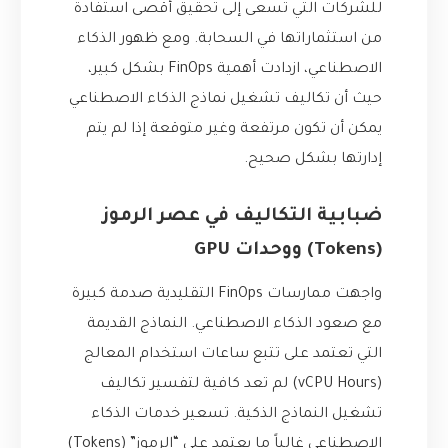
للشركات التي تسعى إلى تحقيق أقصى استفادة
من استثماراتها في السحابة. ومع ظهور الذكاء
الاصطناعي، ازدادت أهمية FinOps بشكل كبير،
حيث أن تكاليف تشغيل نماذج الذكاء الاصطناعي
يمكن أن تكون مرتفعة وغير متوقعة إذا لم يتم
إدارتها بشكل صحيح.
ضبابية التكاليف في عصر الرموز
(Tokens) ووحدات GPU
واجهت ممارسات FinOps التقليدية صدمة كبيرة
مع صعود الذكاء الاصطناعي. النماذج القديمة
التي تعتمد على تتبع ساعات استخدام المعالج
(vCPU Hours) لم تعد كافية لتفسير تكاليف
تشغيل النماذج الذكية. تسعير خدمات الذكاء
الاصطناعي غالباً ما يعتمد على “الرموز” (Tokens)