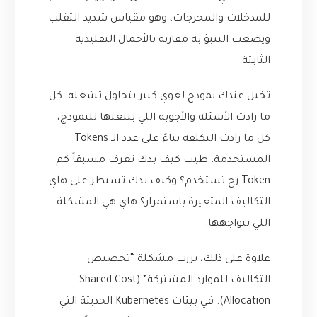
للمدخلات والمخرجات، وهو مقياس شديد التقلب
ويصعب التنبؤ به مقارنة بالأحمال التقليدية
الثابتة.
تخيل عندك نموذج لغوي كبير بتحاول تشغله. كل
ما زادت الأسئلة والأجوبة اللي بتبعتها للنموذج،
كل ما زادت التكلفة بناءً على عدد الـ Tokens
المستخدمة. طيب كيف بدك تعرف مسبقاً كم
Token رح تستخدم؟ وكيف بدك تسيطر على هاي
التكاليف المتغيرة باستمرار؟ هاي هي المشكلة
اللي بنواجهها.
علاوة على ذلك، برزت مشكلة “تخصيص
التكاليف للموارد المشتركة” (Shared Cost
Allocation). في بيئات Kubernetes الحديثة التي