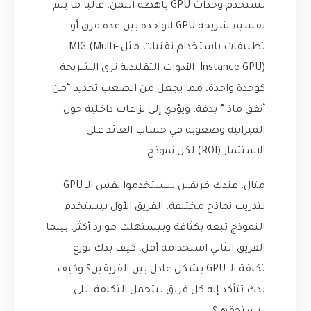
تستخدم وحدات GPU باهظة الثمن، غالباً ما يتم
تقسيم شريحة GPU الواحدة بين عدة فرق أو
تطبيقات باستخدام تقنيات مثل MIG (Multi-
Instance GPU). الأدوات التقليدية ترى الشريحة
كوحدة واحدة، مما يجعل من الصعب تحديد “من
أنفق ماذا” بدقة، ويؤدي إلى نزاعات داخلية حول
الميزانية وصعوبة في حساب العائد على
الاستثمار (ROI) لكل نموذج.
مثال: عندك فريقين بيستخدموا نفس الـ GPU
لتدريب نماذج مختلفة. الفريق الأول بيستخدم
النموذج تبعه بكثافة وبيستهلك موارد أكثر، بينما
الفريق الثاني استخدامه أقل. كيف بدك توزع
تكلفة الـ GPU بشكل عادل بين الفريقين؟ وكيف
بدك تتأكد إنه كل فريق بيتحمل التكلفة اللي