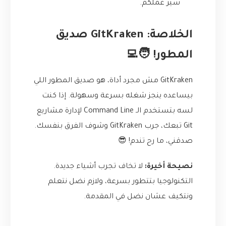
سير عملكم.
الخلاصة: GitKraken صديق
المطور! 🧑‍💻
GitKraken مش مجرد أداة، هو صديق المطور اللي
بيساعده ينجز شغله بسرعة وسهولة. إذا كنت
لسه بتستخدم الـ Command Line لإدارة مشاريع
Git تبعك، جرب GitKraken وشوف الفرق بنفسك.
صدقني، ما رح تندم! 😎
نصيحة أخيرة:
لا تخاف تجرب أشياء جديدة.
التكنولوجيا بتتطور بسرعة، ولازم نضل نتعلم
ونتكيف عشان نضل في المقدمة.