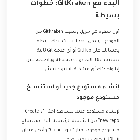
البدء مع GitKraken: خطوات
بسيطة
أول خطوة هي تنزيل وتثبيت GitKraken من
الموقع الرسمي. بعد التثبيت، بدك تربطه
بحسابك على GitHub أو أي خدمة Git تانية
بتستخدمها. الخطوات بسيطة وواضحة، بس
إذا واجهتك أي مشكلة، لا تتردد تسأل!
إنشاء مستودع جديد أو استنساخ
مستودع موجود
لإنشاء مستودع جديد، ببساطة اختار “Create a
new repo” من الشاشة الرئيسية. أما لاستنساخ
مستودع موجود، اختار “Clone repo” وأدخل عنوان