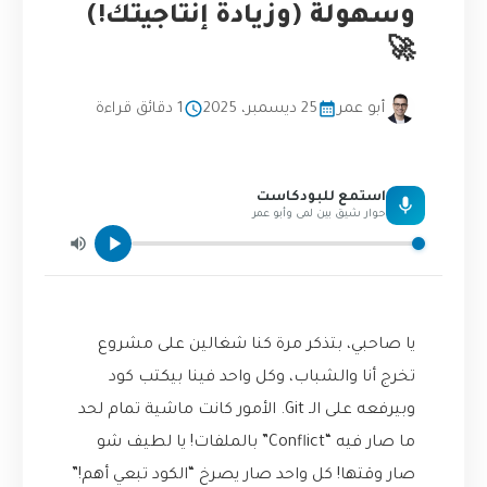
وسهولة (وزيادة إنتاجيتك!)
🚀
أبو عمر
25 ديسمبر، 2025
1 دقائق قراءة
استمع للبودكاست
حوار شيق بين لمى وأبو عمر
يا صاحبي، بتذكر مرة كنا شغالين على مشروع
تخرج أنا والشباب، وكل واحد فينا بيكتب كود
وبيرفعه على الـ Git. الأمور كانت ماشية تمام لحد
ما صار فيه “Conflict” بالملفات! يا لطيف شو
صار وقتها! كل واحد صار يصرخ “الكود تبعي أهم!”