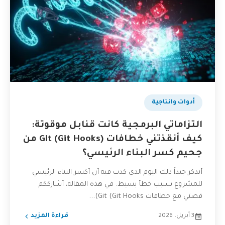
أدوات وانتاجية
التزاماتي البرمجية كانت قنابل موقوتة:
كيف أنقذتني خطافات Git (Git Hooks) من
جحيم كسر البناء الرئيسي؟
أتذكر جيداً ذلك اليوم الذي كدت فيه أن أكسر البناء الرئيسي
للمشروع بسبب خطأ بسيط. في هذه المقالة، أشارككم
قصتي مع خطافات Git (Git Hooks)...
3 أبريل، 2026
قراءة المزيد