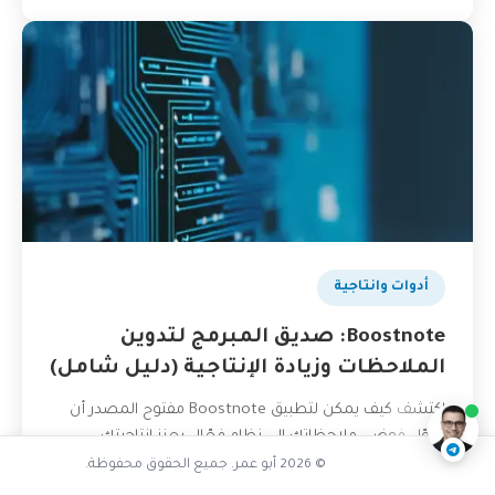
بودكاست
أدوات وانتاجية
ما ميزات GitKraken المخفية
Boostnote: صديق المبرمج لتدوين
الملاحظات وزيادة الإنتاجية (دليل شامل)
ناقشنا على تليجرام
@AbuOmarTech_bot
اكتشف كيف يمكن لتطبيق Boostnote مفتوح المصدر أن
يحوّل فوضى ملاحظاتك إلى نظام فعّال يعزز إنتاجيتك
كمبرمج. دليل شامل مع نصائح عملية من مبرمج فلسطيني.
© 2026 أبو عمر. جميع الحقوق محفوظة.