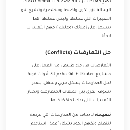
نصيحة:
اكتب رسالة وصفية للـ Commit تبعك.
الرسالة لازم تكون واضحة ومختصرة وتشرح شو
التغييرات اللي عملتها وليش عملتها. هذا
بيسهل على زملائك (وعليك!) فهم التغييرات
لاحقًا.
حل التعارضات (Conflicts)
التعارضات هي جزء طبيعي من العمل على
مشاريع Git. GitKraken بيقدم لك أدوات قوية
لحل التعارضات بشكل مرئي وسهل. بتقدر
تشوف الفرق بين الملفات المتعارضة وتختار
التغييرات اللي بدك تحتفظ فيها.
نصيحة:
لا تخاف من التعارضات! هي فرصة
لتتعلم وتفهم الكود بشكل أعمق. استخدم