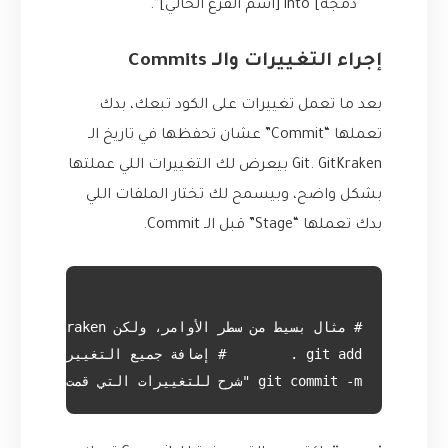
دمجه] into [اسم الفرع الحالي]”.
إجراء التغييرات والـ Commits
بعد ما تعمل تغييرات على الكود تبعك، بدك
تعملها “Commit” عشان تحفظها في تاريخ الـ
Git. GitKraken بيعرض لك التغييرات اللي عملتها
بشكل واضح، وبيسمح لك تختار الملفات اللي
بدك تعملها “Stage” قبل الـ Commit.
git commit -m "شرح للتغييرات التي قمت بها" # كتابة رسالة وصفية
