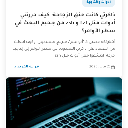
أدوات وانتاجية
ذاكرتي كانت عنق الزجاجة: كيف حررتني
أدوات مثل fzf و zsh من جحيم البحث في
سطر الأوامر؟
أشارككم قصتي كـ "أبو عمر"، مبرمج فلسطيني، وكيف انتقلت
من الاعتماد على ذاكرتي المحدودة في سطر الأوامر إلى إنتاجية
خارقة. اكتشفوا معي أدوات مثل zsh...
23 مايو، 2026
قراءة المزيد