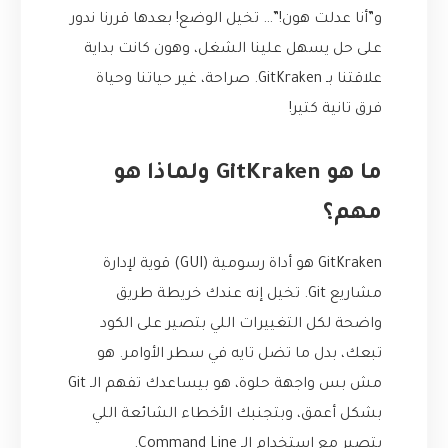
و”أنا عدلت هون!”… تخيل الوضع! بعدها قررنا ندور
على حل يسهل علينا الشغل، وهون كانت بداية
علاقتنا بـ GitKraken. صراحة، غير حياتنا وحياة
فرق تانية كتير!
ما هو GitKraken ولماذا هو
مهم؟
GitKraken هو أداة رسومية (GUI) قوية لإدارة
مشاريع Git. تخيل إنه عندك خريطة طريق
واضحة لكل التغييرات اللي بتصير على الكود
تبعك، بدل ما تضل تايه في سطر الأوامر. هو
مش بس واجهة حلوة، هو بيساعدك تفهم الـ Git
بشكل أعمق، وبتجنبك الأخطاء الشائعة اللي
بتصير مع استخدام الـ Command Line.